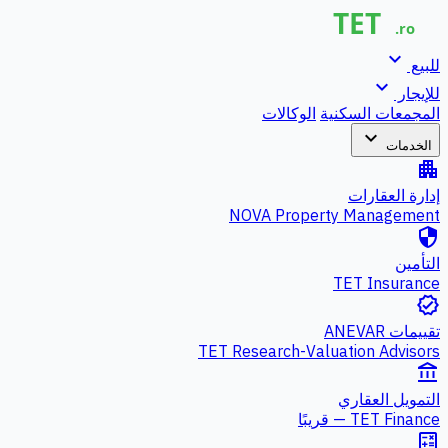
expand_more
للبيع
expand_more
للإيجار
المجمعات السكنية
الوكالات
expand_more
الخدمات
apartment
إدارة العقارات
NOVA Property Management
security
التأمين
TET Insurance
verified
تقييمات ANEVAR
TET Research-Valuation Advisors
account_balance
التمويل العقاري
TET Finance — قريبًا
calculate