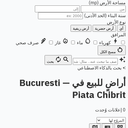
مساحة الأرض (mp)
سنة البناء (الحد الأدنى)
نوع الأرض
أي
أرض حضرية
أرض ريفية
المرافق
plumbing
local_fire_department
water_drop
bolt
كهرباء
ماء
غاز
صرف صحي
restart_alt
مسح الكل
autorenew
search
auto_awesome
بحث
بحث بالذكاء الاصطناعي
auto_awesome
أراضٍ للبيع في Bucuresti —
Piata Chibrit
0 إعلانات وُجدت
map
view_list
grid_view