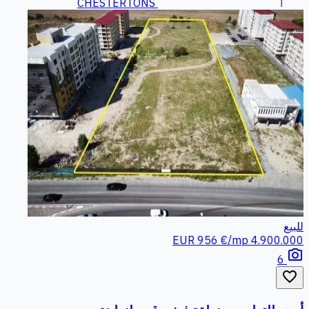
CHESTERTONS
للبيع
956 €/mp
4.900.000 EUR
photo_camera
6
favorite_border