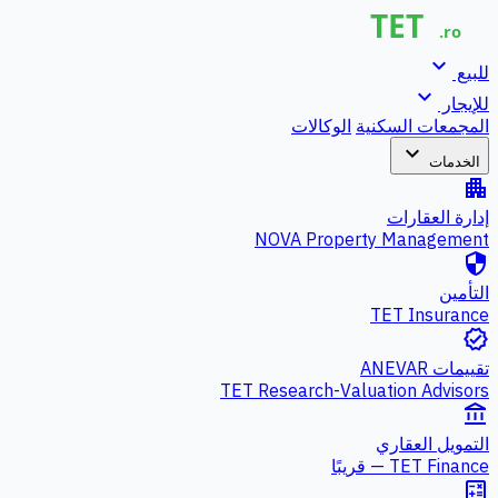
expand_more
للبيع
expand_more
للإيجار
المجمعات السكنية
الوكالات
expand_more
الخدمات
apartment
إدارة العقارات
NOVA Property Management
security
التأمين
TET Insurance
verified
تقييمات ANEVAR
TET Research-Valuation Advisors
account_balance
التمويل العقاري
TET Finance — قريبًا
calculate