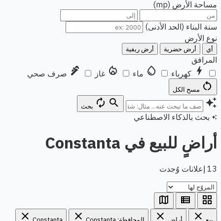
مساحة الأرض (mp)
سنة البناء (الحد الأدنى)
نوع الأرض
أي
أرض حضرية
أرض ريفية
المرافق
plumbing
local_fire_department
water_drop
bolt
كهرباء
ماء
غاز
صرف صحي
restart_alt
مسح الكل
autorenew
search
auto_awesome
بحث
بحث بالذكاء الاصطناعي
auto_awesome
أراضٍ للبيع في Constanta
13 إعلانات وُجدت
map
view_list
grid_view
close
close
close
close
بيع
أراضٍ
المحافظة: Constanta
Constanta