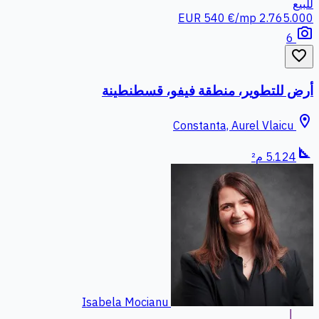
للبيع
540 €/mp
2.765.000 EUR
photo_camera
6
favorite_border
أرض للتطوير، منطقة فيفو، قسطنطينة
location_on
Constanta, Aurel Vlaicu
square_foot
5.124 م²
Isabela Mocianu