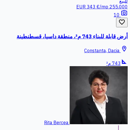
للبيع
343 €/mp
255.000 EUR
photo_camera
10
favorite_border
أرض قابلة للبناء 743 م²، منطقة داسيا، قسطنطينة
location_on
Constanta, Dacia
square_foot
743 م²
Rita Bercea