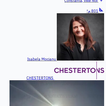
Constanta, Viile Noi
square_foot
801 م²
Isabela Mocianu
CHESTERTONS