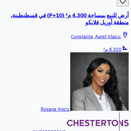
favorite_border
أرض للبيع بمساحة 4.300 م² (P+10) في قسطنطينة،
منطقة أوريل فلايكو
location_on
Constanta, Aurel Vlaicu
square_foot
4.300 م²
Roxana Voicu