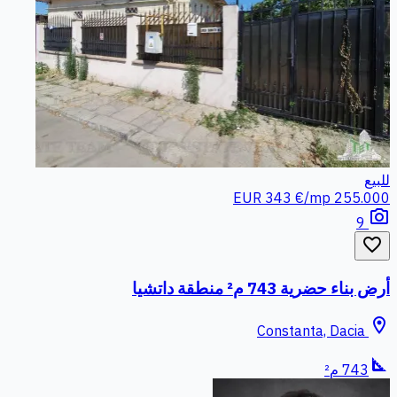
للبيع
343 €/mp
255.000 EUR
photo_camera
9
favorite_border
أرض بناء حضرية 743 م² منطقة داتشيا
location_on
Constanta, Dacia
square_foot
743 م²