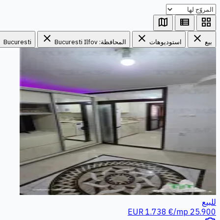
map
view_list
grid_view
e
close
close
close
بيع
استوديوهات
المحافظة: Bucuresti Ilfov
Bucuresti
للبيع
1.738 €/mp
25.900 EUR