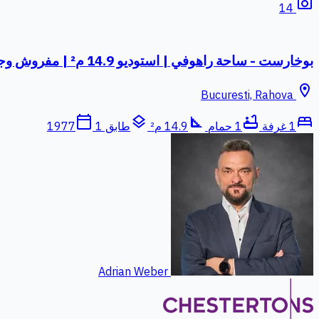
photo_camera
14
بوخارست - ساحة راهوفي | استوديو 14.9 م² | مفروش وجاهز بالكامل
location_on
Bucuresti, Rahova
calendar_today
layers
square_foot
bathtub
bed
1 غرفة
1 حمام
14.9 م²
طابق 1
1977
Adrian Weber