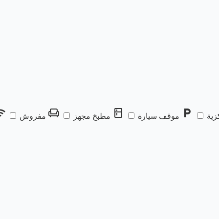
fi
chair
kitchen
local_parking
زية
موقف سيارة
مطبخ مجهز
مفروش