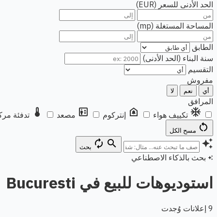
الحد الأدنى للسعر (EUR)
المساحة المستغلة (mp)
الطابق
سنة البناء (الحد الأدنى)
التقسيم
مفروش
أي
نعم
لا
المرافق
thermostat
elevator
doorbell
ac_unit
تكييف هواء
إنتركوم
مصعد
تدفئة مرك
restart_alt
مسح الكل
autorenew
search
auto_awesome
بحث
بحث بالذكاء الاصطناعي
auto_awesome
استوديوهات للبيع في Bucuresti
9 إعلانات وُجدت