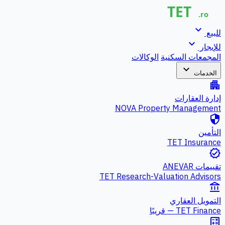
expand_more
للبيع
expand_more
للإيجار
المجمعات السكنية
الوكالات
expand_more
الخدمات
apartment
إدارة العقارات
NOVA Property Management
security
التأمين
TET Insurance
verified
تقييمات ANEVAR
TET Research-Valuation Advisors
account_balance
التمويل العقاري
TET Finance — قريبًا
calculate