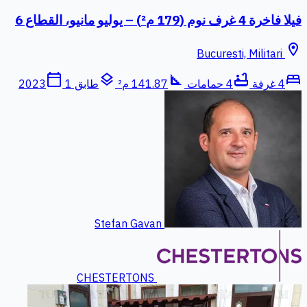
فيلا فاخرة 4 غرف نوم (179 م²) – يوليو مانيو، القطاع 6
location_on
Bucuresti, Militari
calendar_today
layers
square_foot
bathtub
bed
4 غرفة
4 حمامات
141.87 م²
طابق 1
2023
Stefan Gavan
CHESTERTONS