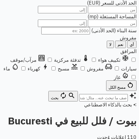
الحد الأدنى للسعر (EUR)
المساحة المستغلة (mp)
سنة البناء (الحد الأدنى)
مفروش
أي
نعم
لا
المرافق
garage
thermostat
ac_unit
تكييف هواء
تدفئة مركزية
مرآب/موقف
water_drop
bolt
pool
chair
سيارات
مفروش
مسبح
كهرباء
ماء
local_fire_department
غاز
restart_alt
مسح الكل
autorenew
search
auto_awesome
بحث
بحث بالذكاء الاصطناعي
auto_awesome
بيوت / فلل للبيع في Bucuresti
110 إعلانات وُجدت