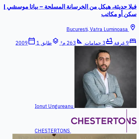
فيلا حديثة، هيكل من الخرسانة المسلحة – بياتا موسشي |
سكن أو مكاتب
location_on
Bucuresti, Vatra Luminoasa
calendar_today
layers
square_foot
bathtub
bed
9 غرفة
3 حمامات
263 م²
طابق 1
2009
Ionut Ungureanu
CHESTERTONS