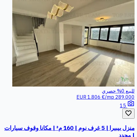
للبيع
0%
حصري
1.806 €/mp
289.000 EUR
photo_camera
15
favorite_border
منزل بيبيرا | 5 غرف نوم | 160 م² | مكانا وقوف سيارات
| مجدد