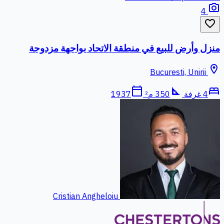
photo_camera
4
favorite_border
منزل وأرض للبيع في منطقة الاتحاد بواجهة مزدوجة
location_on
Bucuresti, Unirii
calendar_today
square_foot
bed
4 غرفة
350 م²
1937
Cristian Angheloiu