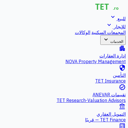
expand_more
للبيع
expand_more
للإيجار
المجمعات السكنية
الوكالات
expand_more
الخدمات
apartment
إدارة العقارات
NOVA Property Management
security
التأمين
TET Insurance
verified
تقييمات ANEVAR
TET Research-Valuation Advisors
account_balance
التمويل العقاري
TET Finance — قريبًا
calculate