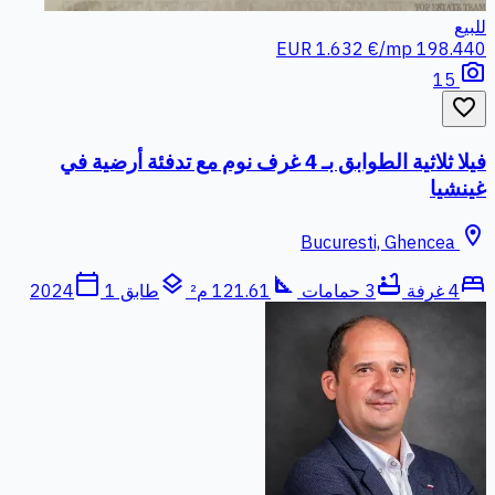
للبيع
1.632 €/mp
198.440 EUR
photo_camera
15
favorite_border
فيلا ثلاثية الطوابق بـ 4 غرف نوم مع تدفئة أرضية في
غينشيا
location_on
Bucuresti, Ghencea
calendar_today
layers
square_foot
bathtub
bed
4 غرفة
3 حمامات
121.61 م²
طابق 1
2024