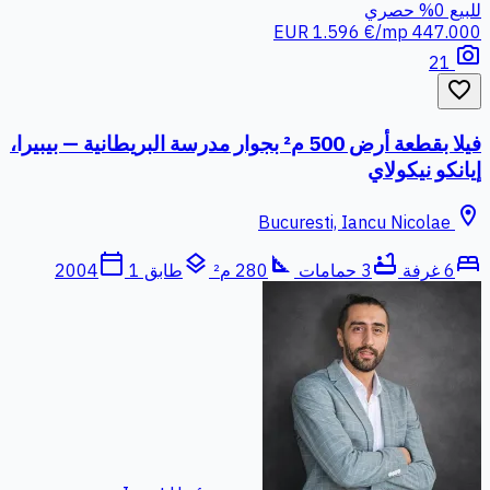
للبيع
0%
حصري
1.596 €/mp
447.000 EUR
photo_camera
21
favorite_border
فيلا بقطعة أرض 500 م² بجوار مدرسة البريطانية — بيبيرا،
إيانكو نيكولاي
location_on
Bucuresti, Iancu Nicolae
calendar_today
layers
square_foot
bathtub
bed
6 غرفة
3 حمامات
280 م²
طابق 1
2004