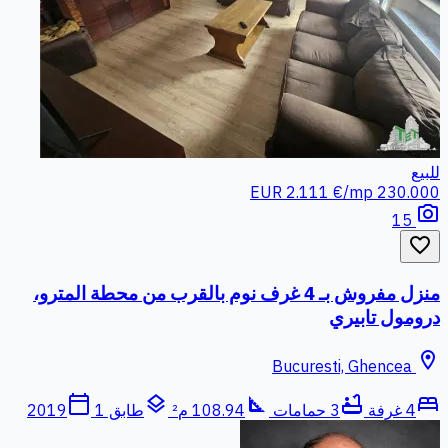
للبيع
2.111 €/mp
230.000 EUR
photo_camera
15
favorite_border
منزل مفروش بـ 4 غرف نوم بالقرب من محطة المترو،
درومول تابيري
location_on
Bucuresti, Ghencea
calendar_today
layers
square_foot
bathtub
bed
4 غرفة
3 حمامات
108.94 م²
طابق 1
2019