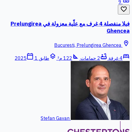
photo_camera
9
favorite_border
فيلا منفصلة 4 غرف مع علّية معزولة في Prelungirea
Ghencea
location_on
Bucuresti, Prelungirea Ghencea
calendar_today
layers
square_foot
bathtub
bed
4 غرفة
2 حمامات
122 م²
طابق 1
2025
Stefan Gavan