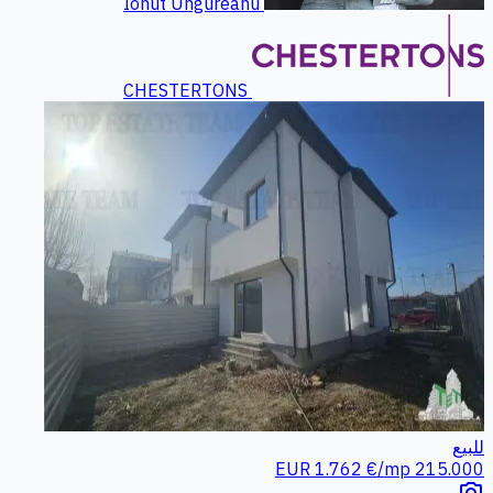
Ionut Ungureanu
CHESTERTONS
للبيع
1.762 €/mp
215.000 EUR