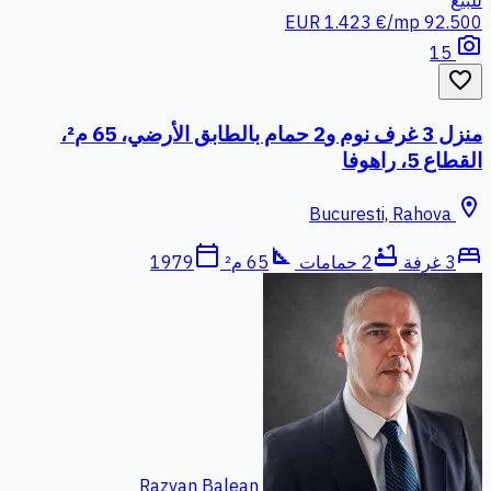
للبيع
1.423 €/mp
92.500 EUR
photo_camera
15
favorite_border
منزل 3 غرف نوم و2 حمام بالطابق الأرضي، 65 م²،
القطاع 5، راهوفا
location_on
Bucuresti, Rahova
calendar_today
square_foot
bathtub
bed
3 غرفة
2 حمامات
65 م²
1979
Razvan Balean