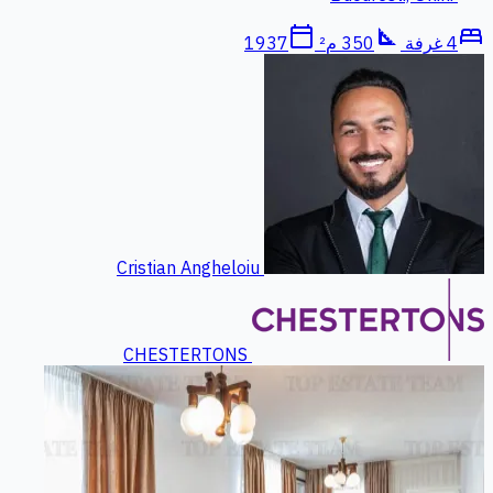
calendar_today
square_foot
bed
4 غرفة
350 م²
1937
Cristian Angheloiu
CHESTERTONS