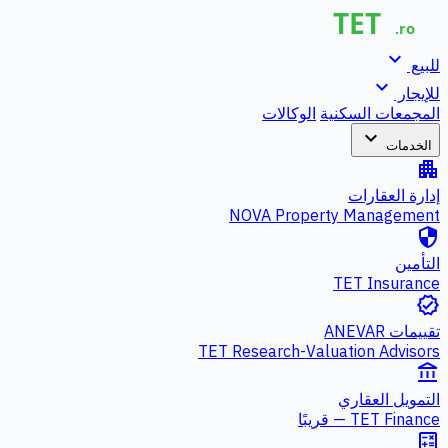
expand_more
للبيع
expand_more
للإيجار
المجمعات السكنية
الوكالات
expand_more
الخدمات
apartment
إدارة العقارات
NOVA Property Management
security
التأمين
TET Insurance
verified
تقييمات ANEVAR
TET Research-Valuation Advisors
account_balance
التمويل العقاري
TET Finance — قريبًا
calculate