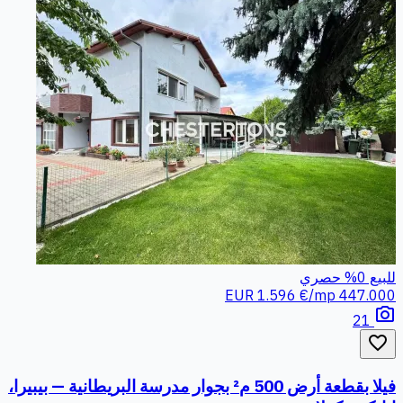
للبيع
0%
حصري
1.596 €/mp
447.000 EUR
photo_camera
21
favorite_border
فيلا بقطعة أرض 500 م² بجوار مدرسة البريطانية — بيبيرا،