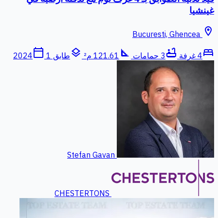
غينشيا
location_on
Bucuresti, Ghencea
calendar_today
layers
square_foot
bathtub
bed
4 غرفة
3 حمامات
121.61 م²
طابق 1
2024
Stefan Gavan
CHESTERTONS