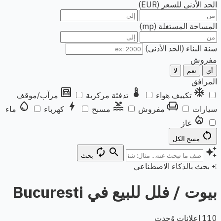
الحد الأدنى للسعر (EUR)
المساحة المستغلة (mp)
سنة البناء (الحد الأدنى)
مفروش
أي
نعم
لا
المرافق
garage
thermostat
ac_unit
تكييف هواء
تدفئة مركزية
مرآب/موقف
water_drop
bolt
pool
chair
سيارات
مفروش
مسبح
كهرباء
ماء
local_fire_department
غاز
restart_alt
مسح الكل
autorenew
search
auto_awesome
بحث
بحث بالذكاء الاصطناعي
auto_awesome
بيوت / فلل للبيع في Bucuresti
110 إعلانات وُجدت