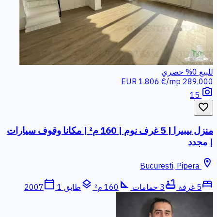
للبيع
0%
حصري
1.806 €/mp
289.000 EUR
photo_camera
15
favorite_border
منزل بيبيرا | 5 غرف نوم | 160 م² | مكانا وقوف سيارات
| مجدد
location_on
Bucuresti, Pipera
calendar_today
layers
square_foot
bathtub
bed
5 غرفة
3 حمامات
160 م²
طابق 1
2007