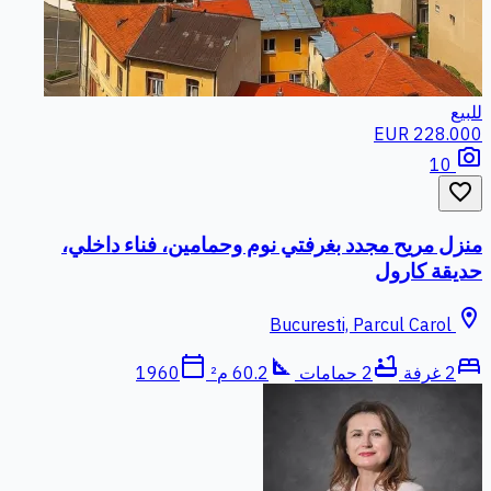
للبيع
228.000 EUR
photo_camera
10
favorite_border
منزل مريح مجدد بغرفتي نوم وحمامين، فناء داخلي،
حديقة كارول
location_on
Bucuresti, Parcul Carol
calendar_today
square_foot
bathtub
bed
2 غرفة
2 حمامات
60.2 م²
1960