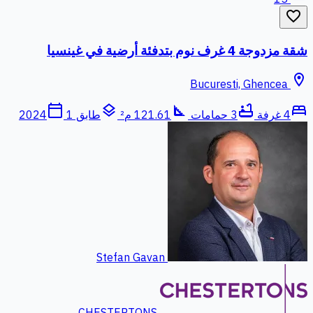
favorite_border
شقة مزدوجة 4 غرف نوم بتدفئة أرضية في غينسيا
location_on
Bucuresti, Ghencea
calendar_today
layers
square_foot
bathtub
bed
4 غرفة
3 حمامات
121.61 م²
طابق 1
2024
Stefan Gavan
CHESTERTONS