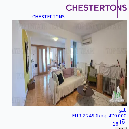
CHESTERTONS
للبيع
2.249 €/mp
470.000 EUR
photo_camera
18