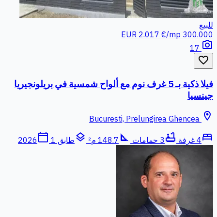
للبيع
2.017 €/mp
300.000 EUR
photo_camera
17
favorite_border
فيلا ذكية بـ 5 غرف نوم مع ألواح شمسية في بريلونجيريا
جينسيا
location_on
Bucuresti, Prelungirea Ghencea
calendar_today
layers
square_foot
bathtub
bed
4 غرفة
3 حمامات
148.7 م²
طابق 1
2026