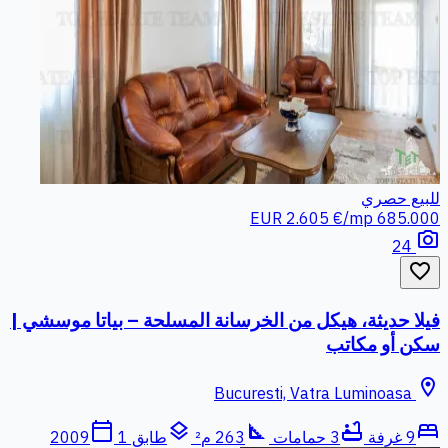
للبيع
حصري
2.605 €/mp
685.000 EUR
photo_camera
24
favorite_border
فيلا حديثة، هيكل من الخرسانة المسلحة – بياتا موسشي |
سكن أو مكاتب
location_on
Bucuresti, Vatra Luminoasa
calendar_today
layers
square_foot
bathtub
bed
9 غرفة
3 حمامات
263 م²
طابق 1
2009