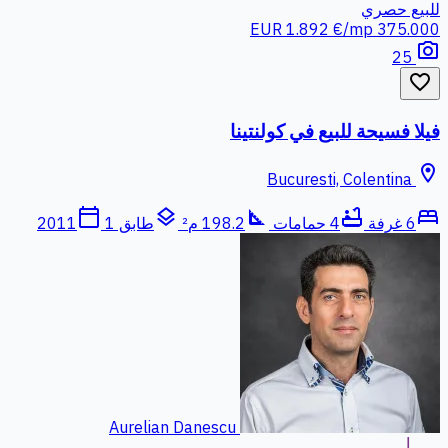
للبيع
حصري
1.892 €/mp
375.000 EUR
photo_camera
25
favorite_border
فيلا فسيحة للبيع في كولنتينا
location_on
Bucuresti, Colentina
calendar_today
layers
square_foot
bathtub
bed
6 غرفة
4 حمامات
198.2 م²
طابق 1
2011
Aurelian Danescu