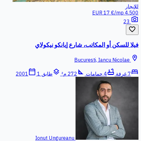
للإيجار
17 €/mp
4.500 EUR
photo_camera
23
favorite_border
فيلا للسكن أو المكاتب، شارع إيانكو نيكولاي
location_on
Bucuresti, Iancu Nicolae
calendar_today
layers
square_foot
bathtub
bed
7 غرفة
4 حمامات
272 م²
طابق 1
2001
Ionut Ungureanu