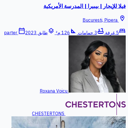
فيلا للإيجار | بيبيرا | المدرسة الأمريكية
location_on
Bucuresti, Pipera
calendar_today
layers
square_foot
bathtub
bed
5 غرفة
3 حمامات
126 م²
طابق parter
2023
Roxana Voicu
CHESTERTONS