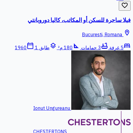
favorite_border
فيلا ساحرة للسكن أو المكاتب، كاليا دوروبانتي
location_on
Bucuresti, Romana
calendar_today
layers
square_foot
bathtub
bed
5 غرفة
3 حمامات
180 م²
طابق 1
1960
Ionut Ungureanu
CHESTERTONS