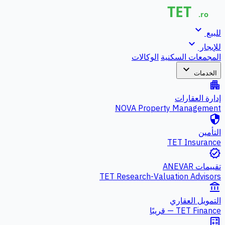
expand_more
للبيع
expand_more
للإيجار
المجمعات السكنية
الوكالات
expand_more
الخدمات
apartment
إدارة العقارات
NOVA Property Management
security
التأمين
TET Insurance
verified
تقييمات ANEVAR
TET Research-Valuation Advisors
account_balance
التمويل العقاري
TET Finance — قريبًا
calculate