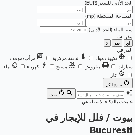
الحد الأدنى للسعر (EUR)
المساحة المستغلة (mp)
سنة البناء (الحد الأدنى)
مفروش
أي
نعم
لا
المرافق
garage
thermostat
ac_unit
تكييف هواء
تدفئة مركزية
مرآب/موقف
water_drop
bolt
pool
chair
سيارات
مفروش
مسبح
كهرباء
ماء
local_fire_department
غاز
restart_alt
مسح الكل
autorenew
search
auto_awesome
بحث
بحث بالذكاء الاصطناعي
auto_awesome
بيوت / فلل للإيجار في
Bucuresti