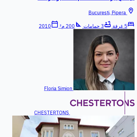
location_on
Bucuresti, Pipera
calendar_today
square_foot
bathtub
bed
5 غرفة
3 حمامات
200 م²
2010
Floria Simion
CHESTERTONS