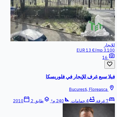
للإيجار
13 €/mp
3.100 EUR
photo_camera
16
favorite_border
فيلا سبع غرف للإيجار في فلوريسكا
location_on
Bucuresti, Floreasca
calendar_today
layers
square_foot
bathtub
bed
7 غرفة
4 حمامات
240 م²
طابق 2
2010