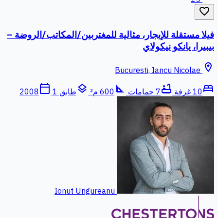
favorite_border
فيلا مستقلة للإيجار، مثالية للمغتربين/المكاتب/الروضة –
بيبيرا، يانكو نيكولاي
location_on
Bucuresti, Iancu Nicolae
calendar_today
layers
square_foot
bathtub
bed
10 غرفة
7 حمامات
600 م²
طابق 1
2008
Ionut Ungureanu