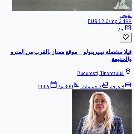
للإيجار
12 €/mp
3.499 EUR
photo_camera
25
favorite_border
فيلا منفصلة تينيريتولو – موقع ممتاز بالقرب من المترو
والحديقة
location_on
Bucuresti, Tineretului
calendar_today
square_foot
bathtub
bed
9 غرفة
3 حمامات
300 م²
2009