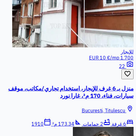
للإيجار
10 €/mp
1.700 EUR
photo_camera
22
favorite_border
منزل بـ 6 غرف للإيجار، استخدام تجاري/مكاتب، موقف
سيارات، فناء، 170 م²، غارا نورد
location_on
Bucuresti, Titulescu
calendar_today
square_foot
bathtub
bed
6 غرفة
2 حمامات
173.34 م²
1910