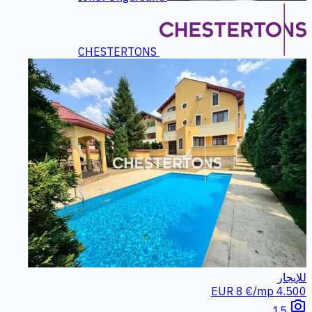
CHESTERTONS
للإيجار
8 €/mp
4.500 EUR
photo_camera
15