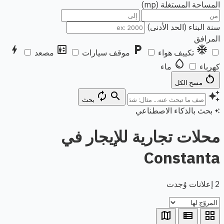
المساحة المستغلة (mp)
سنة البناء (الحد الأدنى)
المرافق
bolt
elevator
local_parking
ac_unit
تكييف هواء
موقف سيارات
مصعد
water_drop
كهرباء
ماء
restart_alt
مسح الكل
autorenew
search
auto_awesome
بحث
بحث بالذكاء الاصطناعي
auto_awesome
محلات تجارية للإيجار في
Constanta
2 إعلانات وُجدت
map
view_list
grid_view