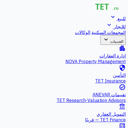
expand_more
للبيع
expand_more
للإيجار
المجمعات السكنية
الوكالات
expand_more
الخدمات
apartment
إدارة العقارات
NOVA Property Management
security
التأمين
TET Insurance
verified
تقييمات ANEVAR
TET Research-Valuation Advisors
account_balance
التمويل العقاري
TET Finance — قريبًا
calculate