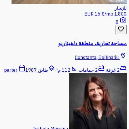
للإيجار
16 €/mp
1.800 EUR
photo_camera
8
favorite_border
مساحة تجارية، منطقة دلفيناريو
location_on
Constanta, Delfinariu
calendar_today
layers
square_foot
bathtub
bed
2 غرفة
2 حمامات
112 م²
طابق parter
1987
Isabela Mocianu