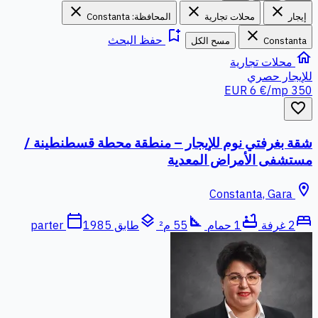
close
close
close
إيجار
محلات تجارية
المحافظة: Constanta
bookmark_add
close
حفظ البحث
Constanta
مسح الكل
home
محلات تجارية
للإيجار
حصري
6 €/mp
350 EUR
favorite_border
شقة بغرفتي نوم للإيجار – منطقة محطة قسطنطينة /
مستشفى الأمراض المعدية
location_on
Constanta, Gara
calendar_today
layers
square_foot
bathtub
bed
2 غرفة
1 حمام
55 م²
طابق parter
1985