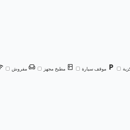
fi
chair
kitchen
local_parking
زية
موقف سيارة
مطبخ مجهز
مفروش