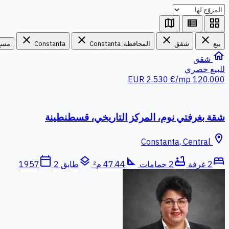
map
view_list
grid_view
close
close
close
close
بيع
شقق
المحافظة: Constanta
Constanta
مسح
home
شقق
للبيع
حصري
2.530 €/mp
120.000 EUR
شقة بغرفتي نوم، المركز التاريخي، قسطنطينة
location_on
Constanta, Central
calendar_today
layers
square_foot
bathtub
bed
2 غرفة
2 حمامات
47.44 م²
طابق 2
1957