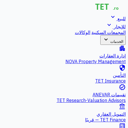
expand_more
للبيع
expand_more
للإيجار
المجمعات السكنية
الوكالات
expand_more
الخدمات
apartment
إدارة العقارات
NOVA Property Management
security
التأمين
TET Insurance
verified
تقييمات ANEVAR
TET Research-Valuation Advisors
account_balance
التمويل العقاري
TET Finance — قريبًا
calculate