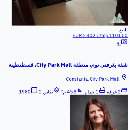
للبيع
2.402 €/mp
110.000 EUR
photo_camera
9
شقة بغرفتي نوم، منطقة City Park Mall، قسطنطينة
location_on
Constanta, City Park Mall
calendar_today
layers
square_foot
bathtub
bed
2 غرفة
1 حمام
45.8 م²
طابق 2
1980