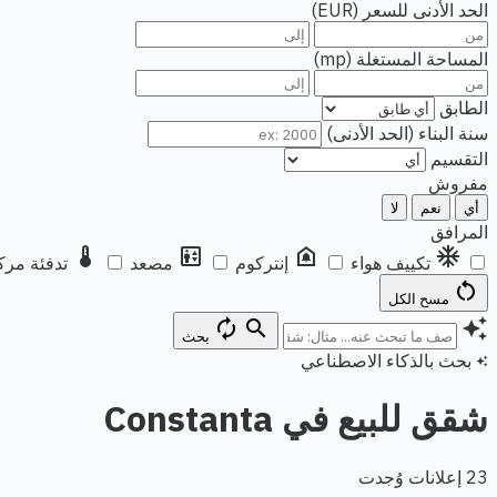
الحد الأدنى للسعر (EUR)
المساحة المستغلة (mp)
الطابق
سنة البناء (الحد الأدنى)
التقسيم
مفروش
أي
نعم
لا
المرافق
thermostat
elevator
doorbell
ac_unit
تكييف هواء
إنتركوم
مصعد
تدفئة مرك
restart_alt
مسح الكل
autorenew
search
auto_awesome
بحث
بحث بالذكاء الاصطناعي
auto_awesome
شقق للبيع في Constanta
23 إعلانات وُجدت