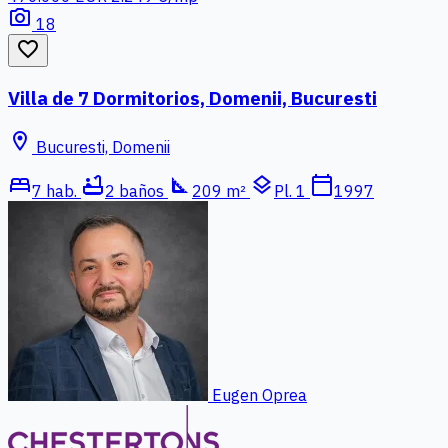
photo_camera
18
favorite_border
Villa de 7 Dormitorios, Domenii, Bucuresti
location_on
Bucuresti, Domenii
bed
bathtub
square_foot
layers
calendar_today
7 hab.
2 baños
209 m²
Pl. 1
1997
Eugen Oprea