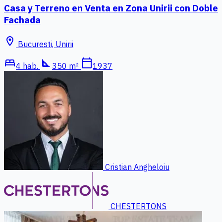
Casa y Terreno en Venta en Zona Unirii con Doble
Fachada
location_on
Bucuresti, Unirii
bed
square_foot
calendar_today
4 hab.
350 m²
1937
Cristian Angheloiu
CHESTERTONS