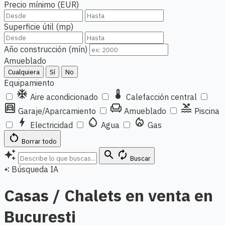
Precio mínimo (EUR)
Superficie útil (mp)
Año construcción (mín)
Amueblado
Cualquiera
Sí
No
Equipamiento
ac_unit
thermostat
Aire acondicionado
Calefacción central
garage
chair
pool
Garaje/Aparcamiento
Amueblado
Piscina
bolt
water_drop
local_fire_department
Electricidad
Agua
Gas
restart_alt
Borrar todo
auto_awesome
search
autorenew
Buscar
Búsqueda IA
auto_awesome
Casas / Chalets en venta en
Bucuresti