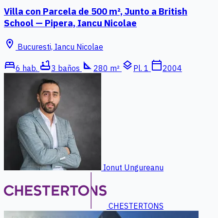
Villa con Parcela de 500 m², Junto a British
School — Pipera, Iancu Nicolae
location_on
Bucuresti, Iancu Nicolae
bed
bathtub
square_foot
layers
calendar_today
6 hab.
3 baños
280 m²
Pl. 1
2004
Ionut Ungureanu
CHESTERTONS