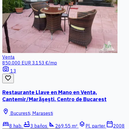
Venta
850.000 EUR
3.153 €/mp
photo_camera
13
favorite_border
Restaurante Llave en Mano en Venta,
Cantemir/Marășești, Centro de Bucarest
location_on
Bucuresti, Marasesti
bed
bathtub
square_foot
layers
calendar_today
8 hab.
3 baños
269.55 m²
Pl. parter
2008