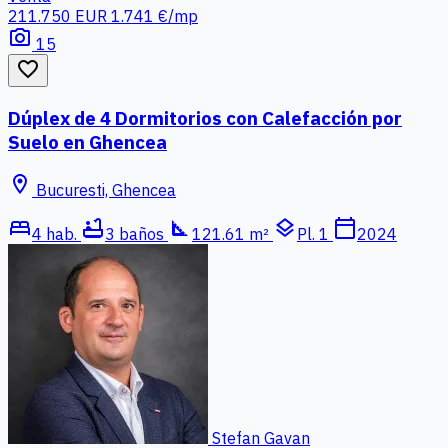
211.750 EUR
1.741 €/mp
photo_camera
15
favorite_border
Dúplex de 4 Dormitorios con Calefacción por
Suelo en Ghencea
location_on
Bucuresti, Ghencea
bed
bathtub
square_foot
layers
calendar_today
4 hab.
3 baños
121.61 m²
Pl. 1
2024
Stefan Gavan