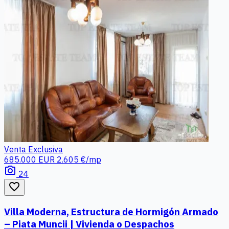
Venta
Exclusiva
685.000 EUR
2.605 €/mp
photo_camera
24
favorite_border
Villa Moderna, Estructura de Hormigón Armado
– Piata Muncii | Vivienda o Despachos