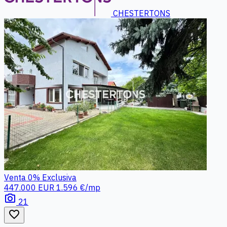
CHESTERTONS
Venta
0%
Exclusiva
447.000 EUR
1.596 €/mp
photo_camera
21
favorite_border