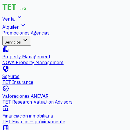
expand_more
Venta
expand_more
Alquiler
Promociones
Agencias
expand_more
Servicios
apartment
Property Management
NOVA Property Management
security
Seguros
TET Insurance
verified
Valoraciones ANEVAR
TET Research-Valuation Advisors
account_balance
Financiación inmobiliaria
TET Finance — próximamente
calculate