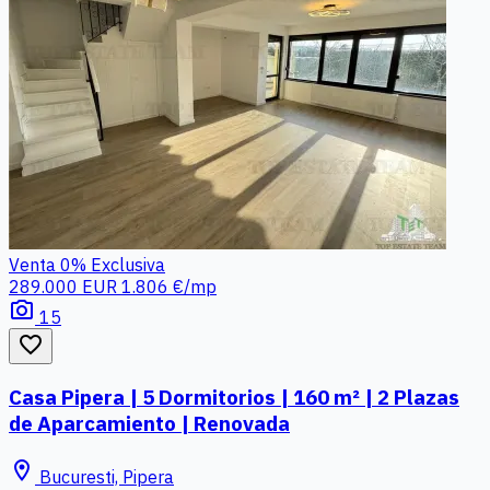
Venta
0%
Exclusiva
289.000 EUR
1.806 €/mp
photo_camera
15
favorite_border
Casa Pipera | 5 Dormitorios | 160 m² | 2 Plazas
de Aparcamiento | Renovada
location_on
Bucuresti, Pipera