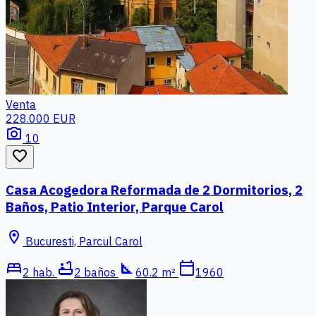
Venta
228.000 EUR
photo_camera
10
favorite_border
Casa Acogedora Reformada de 2 Dormitorios, 2
Baños, Patio Interior, Parque Carol
location_on
Bucuresti, Parcul Carol
bed
bathtub
square_foot
calendar_today
2 hab.
2 baños
60.2 m²
1960