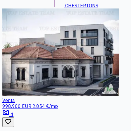
CHESTERTONS
Venta
998.900 EUR
2.854 €/mp
photo_camera
4
favorite_border