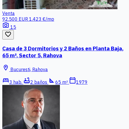
Venta
92.500 EUR
1.423 €/mp
photo_camera
15
favorite_border
Casa de 3 Dormitorios y 2 Baños en Planta Baja,
65 m², Sector 5, Rahova
location_on
Bucuresti, Rahova
bed
bathtub
square_foot
calendar_today
3 hab.
2 baños
65 m²
1979