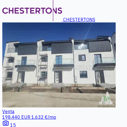
CHESTERTONS
Venta
198.440 EUR
1.632 €/mp
photo_camera
15