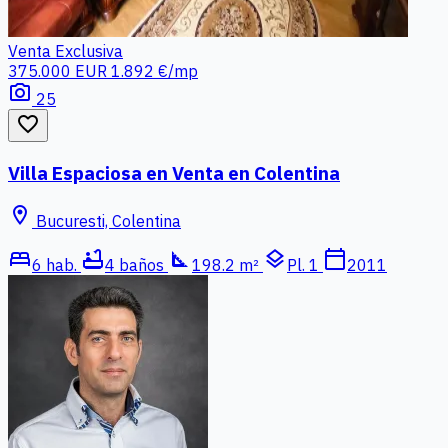
Venta
Exclusiva
375.000 EUR
1.892 €/mp
photo_camera
25
favorite_border
Villa Espaciosa en Venta en Colentina
location_on
Bucuresti, Colentina
bed
bathtub
square_foot
layers
calendar_today
6 hab.
4 baños
198.2 m²
Pl. 1
2011