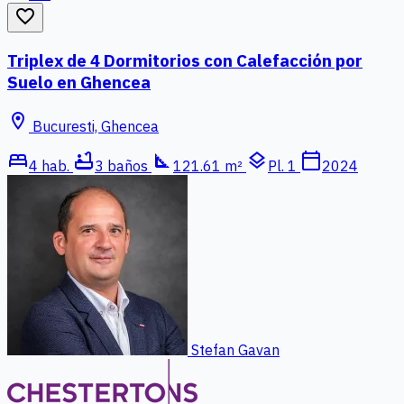
favorite_border
Triplex de 4 Dormitorios con Calefacción por
Suelo en Ghencea
location_on
Bucuresti, Ghencea
bed
bathtub
square_foot
layers
calendar_today
4 hab.
3 baños
121.61 m²
Pl. 1
2024
Stefan Gavan