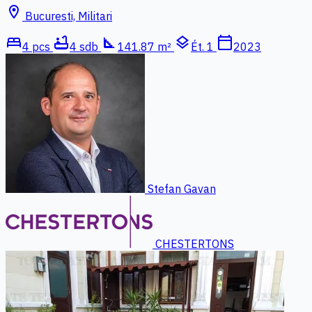
location_on
Bucuresti, Militari
bed
bathtub
square_foot
layers
calendar_today
4 pcs
4 sdb
141.87 m²
Ét. 1
2023
Stefan Gavan
CHESTERTONS