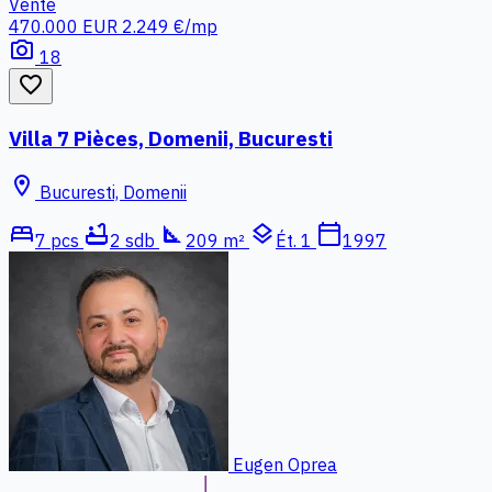
Vente
470.000 EUR
2.249 €/mp
photo_camera
18
favorite_border
Villa 7 Pièces, Domenii, Bucuresti
location_on
Bucuresti, Domenii
bed
bathtub
square_foot
layers
calendar_today
7 pcs
2 sdb
209 m²
Ét. 1
1997
Eugen Oprea