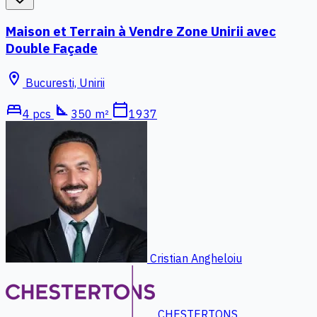
Maison et Terrain à Vendre Zone Unirii avec
Double Façade
location_on
Bucuresti, Unirii
bed
square_foot
calendar_today
4 pcs
350 m²
1937
Cristian Angheloiu
CHESTERTONS