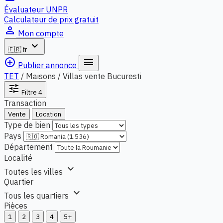
Évaluateur UNPR
Calculateur de prix gratuit
person_outline
Mon compte
expand_more
🇫🇷
fr
add_circle_outline
menu
Publier annonce
TET
/
Maisons / Villas vente Bucuresti
tune
Filtre
4
Transaction
Vente
Location
Type de bien
Pays
Département
Localité
expand_more
Toutes les villes
Quartier
expand_more
Tous les quartiers
Pièces
1
2
3
4
5+