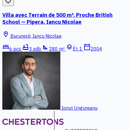
favorite_border
Villa avec Terrain de 500 m², Proche British
School — Pipera, Iancu Nicolae
location_on
Bucuresti, Iancu Nicolae
bed
bathtub
square_foot
layers
calendar_today
6 pcs
3 sdb
280 m²
Ét. 1
2004
Ionut Ungureanu