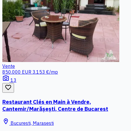
Vente
850.000 EUR
3.153 €/mp
photo_camera
13
favorite_border
Restaurant Clés en Main à Vendre,
Cantemir/Marășești, Centre de Bucarest
location_on
Bucuresti, Marasesti