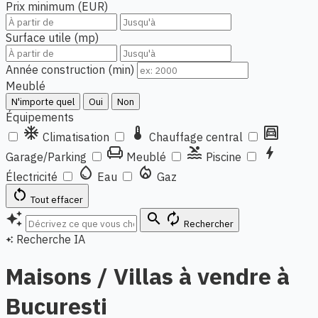
Prix minimum (EUR)
Surface utile (mp)
Année construction (min)
Meublé
N'importe quel
Oui
Non
Équipements
ac_unit
thermostat
garage
Climatisation
Chauffage central
chair
pool
bolt
Garage/Parking
Meublé
Piscine
water_drop
local_fire_department
Électricité
Eau
Gaz
restart_alt
Tout effacer
auto_awesome
search
autorenew
Rechercher
Recherche IA
auto_awesome
Maisons / Villas à vendre à
Bucuresti