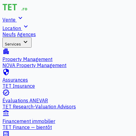
expand_more
Vente
expand_more
Location
Neufs
Agences
expand_more
Services
apartment
Property Management
NOVA Property Management
security
Assurances
TET Insurance
verified
Évaluations ANEVAR
TET Research-Valuation Advisors
account_balance
Financement immobilier
TET Finance — bientôt
calculate