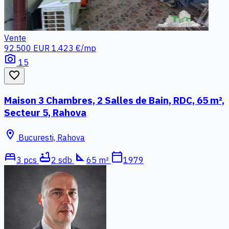
Vente
92.500 EUR
1.423 €/mp
photo_camera
15
favorite_border
Maison 3 Chambres, 2 Salles de Bain, RDC, 65 m²,
Secteur 5, Rahova
location_on
Bucuresti, Rahova
bed
bathtub
square_foot
calendar_today
3 pcs
2 sdb
65 m²
1979