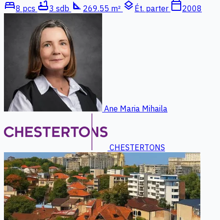
bed
bathtub
square_foot
layers
calendar_today
8 pcs
3 sdb
269.55 m²
Ét. parter
2008
Ane Maria Mihaila
CHESTERTONS