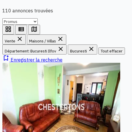
110 annonces trouvées
grid_view
view_list
map
close
close
Vente
Maisons / Villas
close
close
Département: Bucuresti Ilfov
Bucuresti
Tout effacer
bookmark_add
Enregistrer la recherche