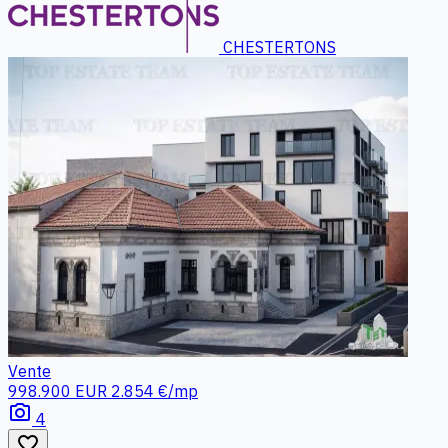
CHESTERTONS
Vente
998.900 EUR
2.854 €/mp
photo_camera
4
favorite_border