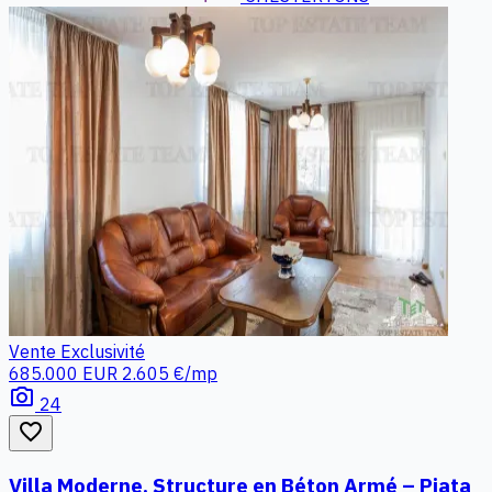
Vente
Exclusivité
685.000 EUR
2.605 €/mp
photo_camera
24
favorite_border
Villa Moderne, Structure en Béton Armé – Piata