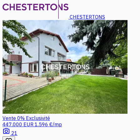
CHESTERTONS
Vente
0%
Exclusivité
447.000 EUR
1.596 €/mp
photo_camera
21