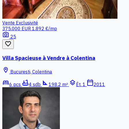
Vente
Exclusivité
375.000 EUR
1.892 €/mp
photo_camera
25
favorite_border
Villa Spacieuse à Vendre à Colentina
location_on
Bucuresti, Colentina
bed
bathtub
square_foot
layers
calendar_today
6 pcs
4 sdb
198.2 m²
Ét. 1
2011