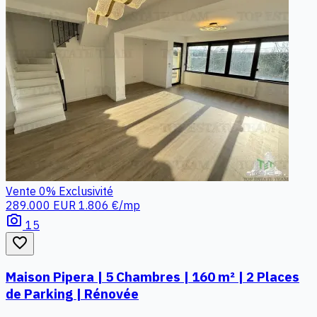
Vente
0%
Exclusivité
289.000 EUR
1.806 €/mp
photo_camera
15
favorite_border
Maison Pipera | 5 Chambres | 160 m² | 2 Places
de Parking | Rénovée