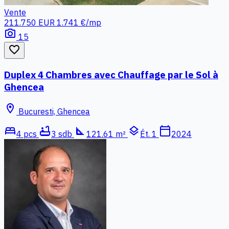
Vente
211.750 EUR
1.741 €/mp
photo_camera
15
favorite_border
Duplex 4 Chambres avec Chauffage par le Sol à
Ghencea
location_on
Bucuresti, Ghencea
bed
bathtub
square_foot
layers
calendar_today
4 pcs
3 sdb
121.61 m²
Ét. 1
2024