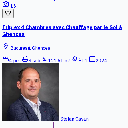
photo_camera
15
favorite_border
Triplex 4 Chambres avec Chauffage par le Sol à
Ghencea
location_on
Bucuresti, Ghencea
bed
bathtub
square_foot
layers
calendar_today
4 pcs
3 sdb
121.61 m²
Ét. 1
2024
Stefan Gavan