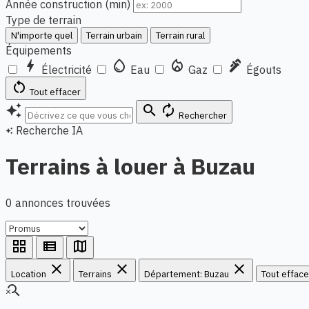
Année construction (min)
Type de terrain
N'importe quel
Terrain urbain
Terrain rural
Équipements
bolt
water_drop
local_fire_department
plumbing
Électricité
Eau
Gaz
Égouts
restart_alt
Tout effacer
auto_awesome
search
autorenew
Rechercher
Recherche IA
auto_awesome
Terrains à louer à Buzau
0 annonces trouvées
grid_view
view_list
map
close
close
close
Location
Terrains
Département: Buzau
Tout efface
search_off