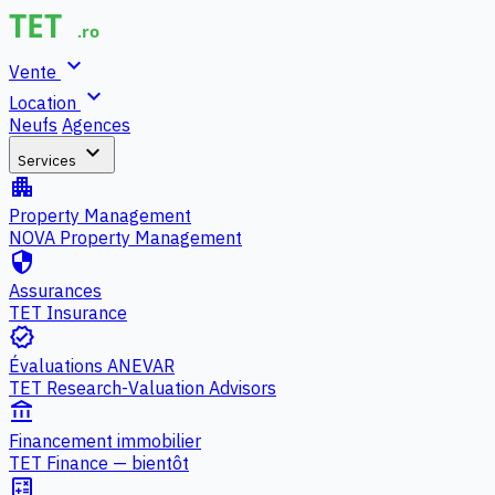
expand_more
Vente
expand_more
Location
Neufs
Agences
expand_more
Services
apartment
Property Management
NOVA Property Management
security
Assurances
TET Insurance
verified
Évaluations ANEVAR
TET Research-Valuation Advisors
account_balance
Financement immobilier
TET Finance — bientôt
calculate