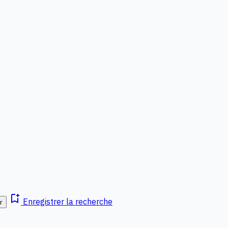
bookmark_add
Enregistrer la recherche
r