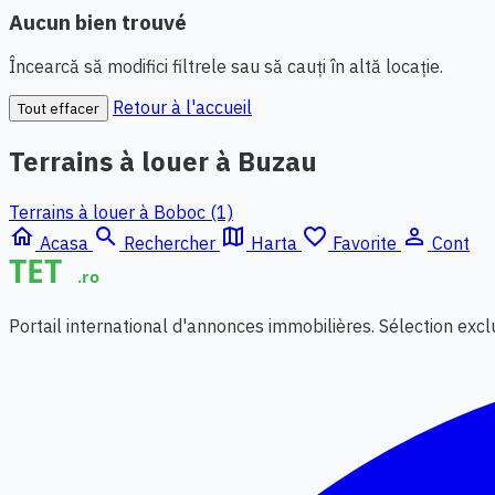
Aucun bien trouvé
Încearcă să modifici filtrele sau să cauți în altă locație.
Retour à l'accueil
Tout effacer
Terrains à louer à Buzau
Terrains à louer à Boboc (1)
home
search
map
favorite_border
person_outline
Acasa
Rechercher
Harta
Favorite
Cont
Portail international d'annonces immobilières. Sélection exc