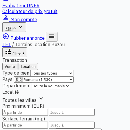
Évaluateur UNPR
Calculateur de prix gratuit
person_outline
Mon compte
expand_more
🇫🇷
fr
add_circle_outline
menu
Publier annonce
TET
/
Terrains location Buzau
tune
Filtre
3
Transaction
Vente
Location
Type de bien
Pays
Département
Localité
expand_more
Toutes les villes
Prix minimum (EUR)
Surface terrain (mp)