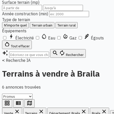
Surface terrain (mp)
Année construction (min)
Type de terrain
N'importe quel
Terrain urbain
Terrain rural
Équipements
bolt
water_drop
local_fire_department
plumbing
Électricité
Eau
Gaz
Égouts
restart_alt
Tout effacer
auto_awesome
search
autorenew
Rechercher
Recherche IA
auto_awesome
Terrains à vendre à Braila
6 annonces trouvées
grid_view
view_list
map
close
close
close
close
Vente
Terrains
Département: Braila
Braila
T