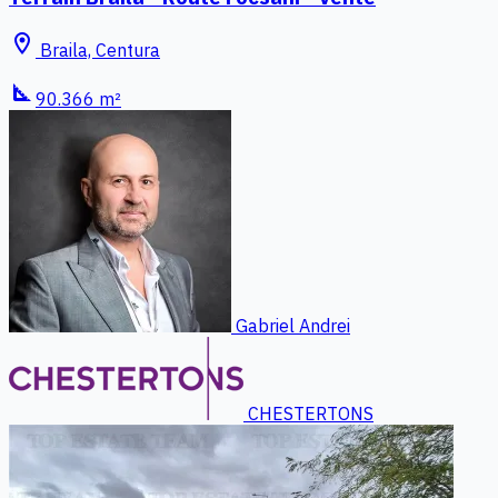
location_on
Braila, Centura
square_foot
90.366 m²
Gabriel Andrei
CHESTERTONS