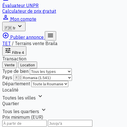
Évaluateur UNPR
Calculateur de prix gratuit
person_outline
Mon compte
expand_more
🇫🇷
fr
add_circle_outline
menu
Publier annonce
TET
/
Terrains vente Braila
tune
Filtre
4
Transaction
Vente
Location
Type de bien
Pays
Département
Localité
expand_more
Toutes les villes
Quartier
expand_more
Tous les quartiers
Prix minimum (EUR)