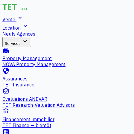
expand_more
Vente
expand_more
Location
Neufs
Agences
expand_more
Services
apartment
Property Management
NOVA Property Management
security
Assurances
TET Insurance
verified
Évaluations ANEVAR
TET Research-Valuation Advisors
account_balance
Financement immobilier
TET Finance — bientôt
calculate