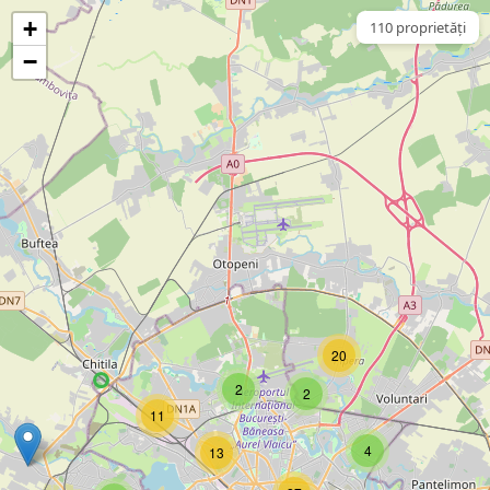
+
110 proprietăți
−
20
2
2
11
4
13