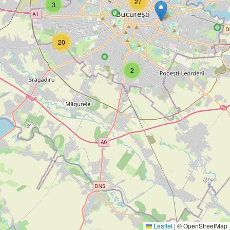
27
3
20
2
Leaflet
|
© OpenStreetMap