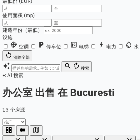
最低价 (EUR)
使用面积 (mp)
建造年份（最低）
设施
ac_unit
local_parking
elevator
bolt
water_drop
空调
停车位
电梯
电力
水
restart_alt
清除全部
auto_awesome
search
autorenew
搜索
AI 搜索
auto_awesome
办公室 出售 在 Bucuresti
13 个房源
grid_view
view_list
map