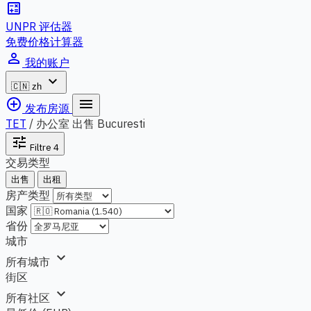
calculate
UNPR 评估器
免费价格计算器
person_outline
我的账户
expand_more
🇨🇳
zh
add_circle_outline
menu
发布房源
TET
/
办公室 出售 Bucuresti
tune
Filtre
4
交易类型
出售
出租
房产类型
国家
省份
城市
expand_more
所有城市
街区
expand_more
所有社区