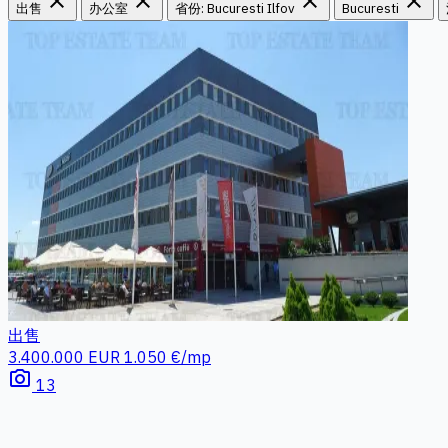
close
close
close
close
出售
办公室
省份: Bucuresti Ilfov
Bucuresti
出售
3.400.000 EUR
1.050 €/mp
photo_camera
13