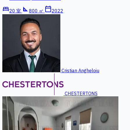
bed
square_foot
calendar_today
20 室
800 ㎡
2022
Cristian Angheloiu
CHESTERTONS