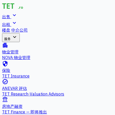
expand_more
出售
expand_more
出租
楼盘
中介公司
expand_more
服务
apartment
物业管理
NOVA 物业管理
security
保险
TET Insurance
verified
ANEVAR 评估
TET Research-Valuation Advisors
account_balance
房地产融资
TET Finance — 即将推出