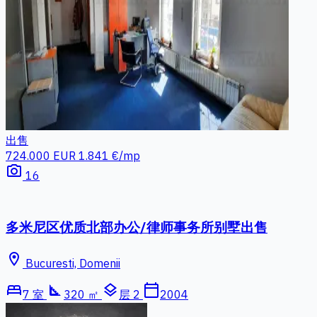
出售
724.000 EUR
1.841 €/mp
photo_camera
16
多米尼区优质北部办公/律师事务所别墅出售
location_on
Bucuresti, Domenii
bed
square_foot
layers
calendar_today
7 室
320 ㎡
层 2
2004