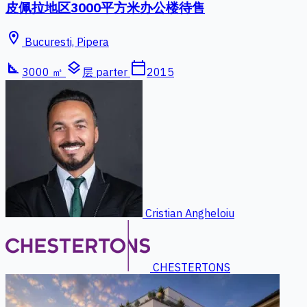
皮佩拉地区3000平方米办公楼待售
location_on
Bucuresti, Pipera
square_foot
layers
calendar_today
3000 ㎡
层 parter
2015
Cristian Angheloiu
CHESTERTONS