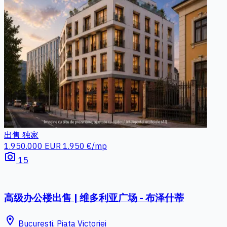
出售
独家
1.950.000 EUR
1.950 €/mp
photo_camera
15
高级办公楼出售 | 维多利亚广场 - 布泽什蒂
location_on
Bucuresti, Piata Victoriei