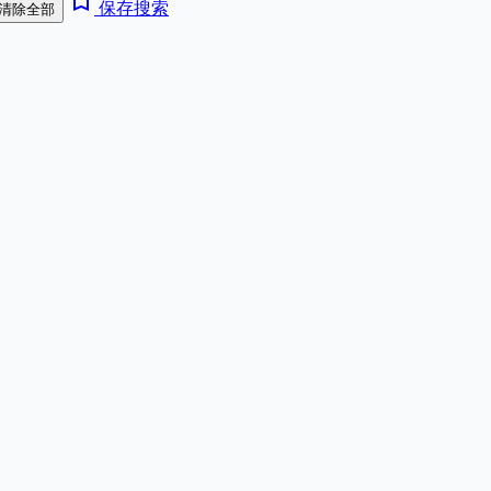
bookmark_add
保存搜索
清除全部