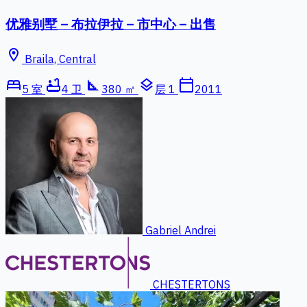
优雅别墅 – 布拉伊拉 – 市中心 – 出售
location_on
Braila, Central
bed
bathtub
square_foot
layers
calendar_today
5 室
4 卫
380 ㎡
层 1
2011
Gabriel Andrei
CHESTERTONS