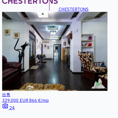
CHESTERTONS
出售
329.000 EUR
866 €/mp
photo_camera
24