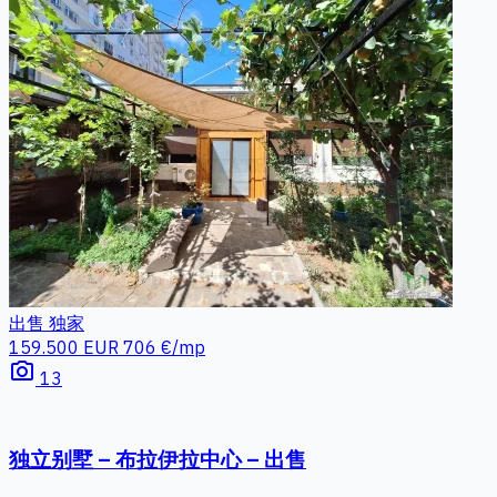
出售
独家
159.500 EUR
706 €/mp
photo_camera
13
独立别墅 – 布拉伊拉中心 – 出售