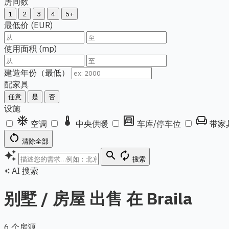
房间数
1
2
3
4
5+
最低价 (EUR)
使用面积 (mp)
建造年份（最低）
配家具
任意
是
否
设施
ac_unit
thermostat
garage
chair
空调
中央供暖
车库/停车位
带家
restart_alt
清除全部
auto_awesome
search
autorenew
搜索
AI 搜索
auto_awesome
别墅 / 房屋 出售 在 Braila
6 个房源