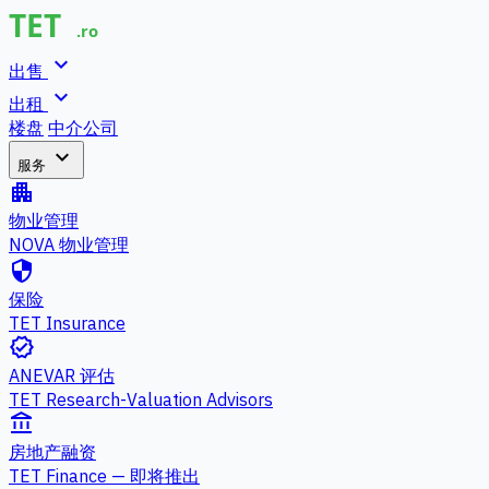
expand_more
出售
expand_more
出租
楼盘
中介公司
expand_more
服务
apartment
物业管理
NOVA 物业管理
security
保险
TET Insurance
verified
ANEVAR 评估
TET Research-Valuation Advisors
account_balance
房地产融资
TET Finance — 即将推出