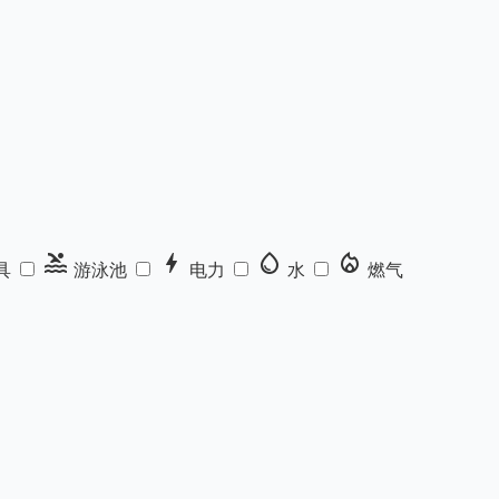
pool
bolt
water_drop
local_fire_department
具
游泳池
电力
水
燃气