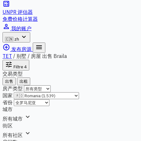
calculate
UNPR 评估器
免费价格计算器
person_outline
我的账户
expand_more
🇨🇳
zh
add_circle_outline
menu
发布房源
TET
/
别墅 / 房屋 出售 Braila
tune
Filtre
4
交易类型
出售
出租
房产类型
国家
省份
城市
expand_more
所有城市
街区
expand_more
所有社区