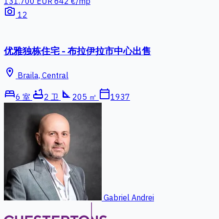
131.700 EUR
642 €/mp
photo_camera
12
优雅独栋住宅 - 布拉伊拉市中心出售
location_on
Braila, Central
bed
bathtub
square_foot
calendar_today
6 室
2 卫
205 ㎡
1937
Gabriel Andrei