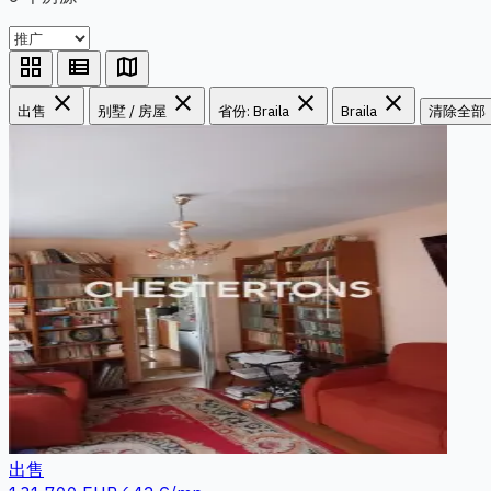
grid_view
view_list
map
close
close
close
close
出售
别墅 / 房屋
省份: Braila
Braila
清除全部
出售