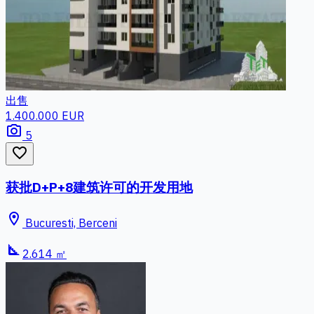
出售
1.400.000 EUR
photo_camera
5
favorite_border
获批D+P+8建筑许可的开发用地
location_on
Bucuresti, Berceni
square_foot
2.614 ㎡