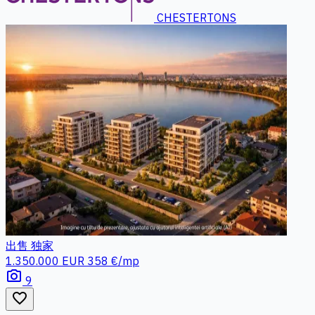
CHESTERTONS
出售
独家
1.350.000 EUR
358 €/mp
photo_camera
9
favorite_border