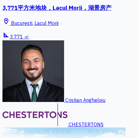
3,771平方米地块，Lacul Morii，湖景房产
location_on
Bucuresti, Lacul Morii
square_foot
3.771 ㎡
Cristian Angheloiu
CHESTERTONS