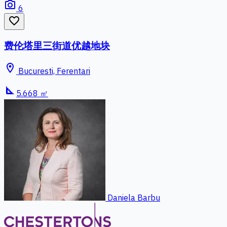
photo_camera
6
favorite_border
费伦塔里三街道优越地块
location_on
Bucuresti, Ferentari
square_foot
5.668 ㎡
Daniela Barbu