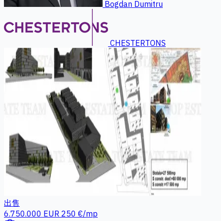
Bogdan Dumitru
CHESTERTONS
出售
6.750.000 EUR
250 €/mp