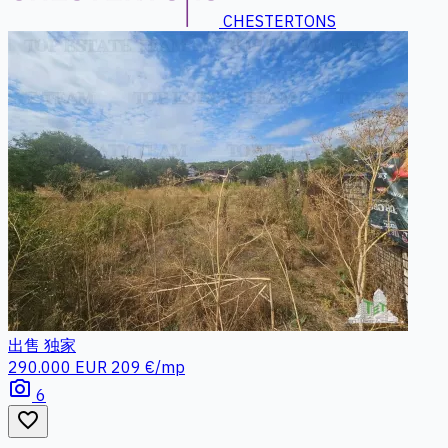
CHESTERTONS
出售
独家
290.000 EUR
209 €/mp
photo_camera
6
favorite_border