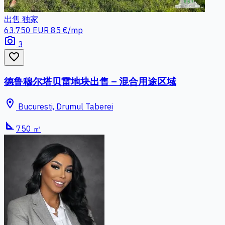
出售
独家
63.750 EUR
85 €/mp
photo_camera
3
favorite_border
德鲁穆尔塔贝雷地块出售 – 混合用途区域
location_on
Bucuresti, Drumul Taberei
square_foot
750 ㎡