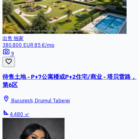
出售
独家
380.800 EUR
85 €/mp
photo_camera
9
favorite_border
待售土地 - P+7公寓楼或P+2住宅/商业 - 塔贝雷路，
第6区
location_on
Bucuresti, Drumul Taberei
square_foot
4.480 ㎡