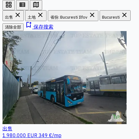
grid_view
view_list
map
close
close
close
close
出售
土地
省份: Bucuresti Ilfov
Bucuresti
bookmark_add
保存搜索
清除全部
出售
1.980.000 EUR
349 €/mp