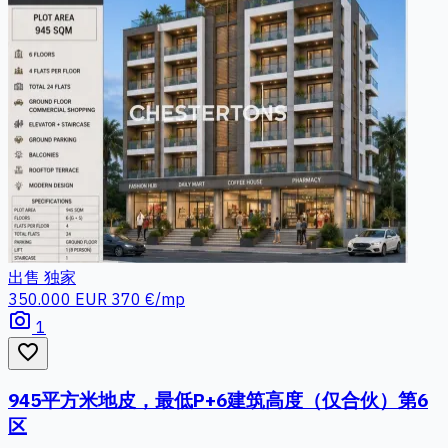
出售
独家
350.000 EUR
370 €/mp
photo_camera
1
favorite_border
945平方米地皮，最低P+6建筑高度（仅合伙）第6
区