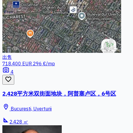
出售
718.400 EUR
296 €/mp
photo_camera
4
favorite_border
2,428平方米双街面地块，阿普塞卢区，6号区
location_on
Bucuresti, Uverturii
square_foot
2.428 ㎡