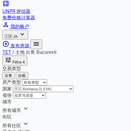
calculate
UNPR 评估器
免费价格计算器
person_outline
我的账户
expand_more
🇨🇳
zh
add_circle_outline
menu
发布房源
TET
/
土地 出售 Bucuresti
tune
Filtre
4
交易类型
出售
出租
房产类型
国家
省份
城市
expand_more
所有城市
街区
expand_more
所有社区