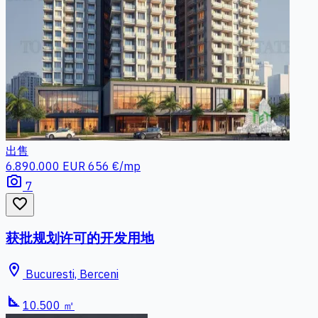
出售
6.890.000 EUR
656 €/mp
photo_camera
7
favorite_border
获批规划许可的开发用地
location_on
Bucuresti, Berceni
square_foot
10.500 ㎡