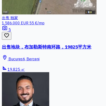
出售
独家
1.586.000 EUR
55 €/mp
photo_camera
5
favorite_border
出售地块，布加勒斯特南环路，19825平方米
location_on
Bucuresti, Berceni
square_foot
19.825 ㎡