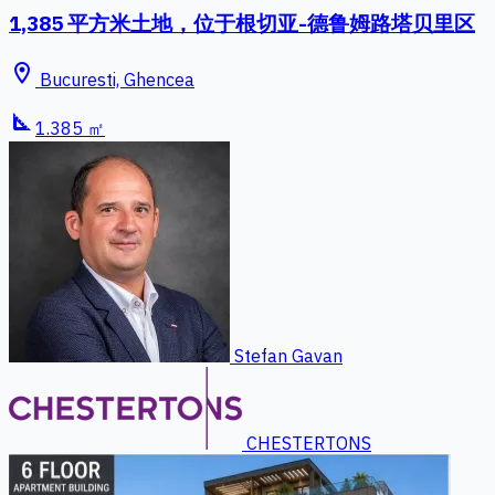
1,385 平方米土地，位于根切亚-德鲁姆路塔贝里区
location_on
Bucuresti, Ghencea
square_foot
1.385 ㎡
Stefan Gavan
CHESTERTONS