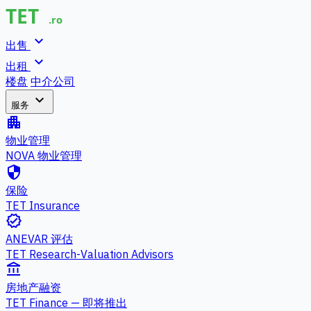
expand_more
出售
expand_more
出租
楼盘
中介公司
expand_more
服务
apartment
物业管理
NOVA 物业管理
security
保险
TET Insurance
verified
ANEVAR 评估
TET Research-Valuation Advisors
account_balance
房地产融资
TET Finance — 即将推出