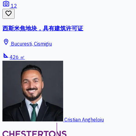
photo_camera
12
favorite_border
西斯米焦地块，具有建筑许可证
location_on
Bucuresti, Cismigiu
square_foot
426 ㎡
Cristian Angheloiu