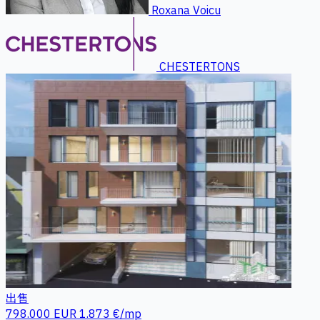
Roxana Voicu
CHESTERTONS
出售
798.000 EUR
1.873 €/mp