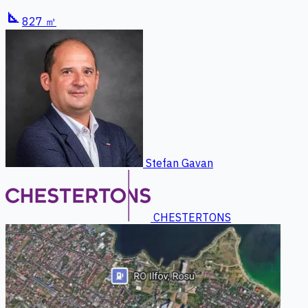
square_foot
827 ㎡
Stefan Gavan
CHESTERTONS