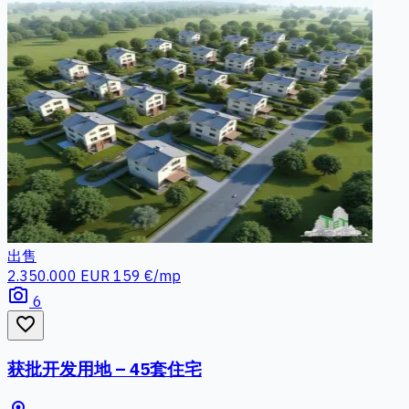
出售
2.350.000 EUR
159 €/mp
photo_camera
6
favorite_border
获批开发用地 – 45套住宅