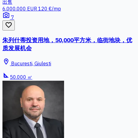
出售
6.000.000 EUR
120 €/mp
photo_camera
7
favorite_border
朱列什蒂投资用地，50,000平方米，临街地块，优
质发展机会
location_on
Bucuresti, Giulesti
square_foot
50.000 ㎡