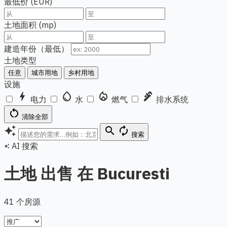
最低价 (EUR)
土地面积 (mp)
建造年份（最低）
土地类型
任意
城市用地
乡村用地
设施
bolt
water_drop
local_fire_department
plumbing
电力
水
燃气
排水系统
restart_alt
清除全部
auto_awesome
search
autorenew
搜索
AI 搜索
auto_awesome
土地 出售 在 Bucuresti
41 个房源