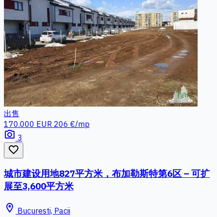
出售
170.000 EUR
206 €/mp
photo_camera
3
favorite_border
城市建设用地827平方米，布加勒斯特第6区 – 可扩
展至3,600平方米
location_on
Bucuresti, Pacii