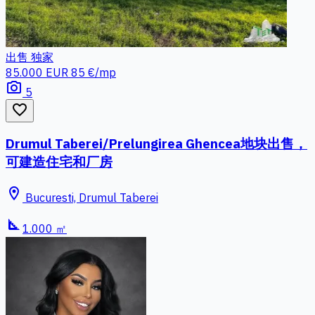
出售
独家
85.000 EUR
85 €/mp
photo_camera
5
favorite_border
Drumul Taberei/Prelungirea Ghencea地块出售，
可建造住宅和厂房
location_on
Bucuresti, Drumul Taberei
square_foot
1.000 ㎡