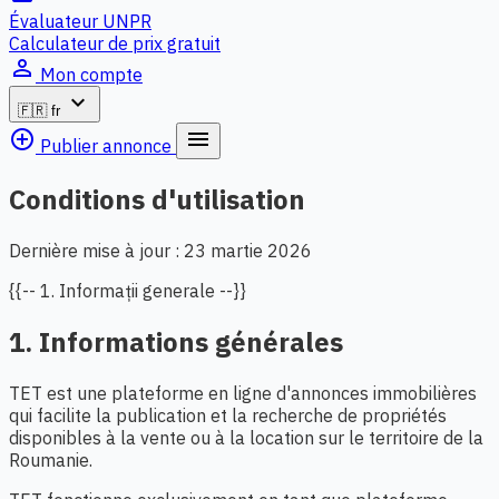
Évaluateur UNPR
Calculateur de prix gratuit
person_outline
Mon compte
expand_more
🇫🇷
fr
add_circle_outline
menu
Publier annonce
Conditions d'utilisation
Dernière mise à jour : 23 martie 2026
{{-- 1. Informații generale --}}
1. Informations générales
TET est une plateforme en ligne d'annonces immobilières
qui facilite la publication et la recherche de propriétés
disponibles à la vente ou à la location sur le territoire de la
Roumanie.