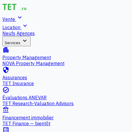
expand_more
Vente
expand_more
Location
Neufs
Agences
expand_more
Services
apartment
Property Management
NOVA Property Management
security
Assurances
TET Insurance
verified
Évaluations ANEVAR
TET Research-Valuation Advisors
account_balance
Financement immobilier
TET Finance — bientôt
calculate