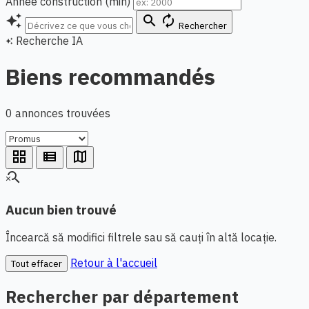
Année construction (min)
auto_awesome
search
autorenew
Rechercher
Recherche IA
auto_awesome
Biens recommandés
0 annonces trouvées
grid_view
view_list
map
search_off
Aucun bien trouvé
Încearcă să modifici filtrele sau să cauți în altă locație.
Retour à l'accueil
Tout effacer
Rechercher par département