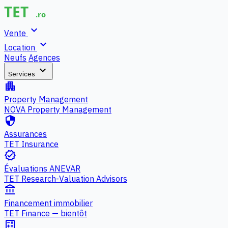
expand_more
Vente
expand_more
Location
Neufs
Agences
expand_more
Services
apartment
Property Management
NOVA Property Management
security
Assurances
TET Insurance
verified
Évaluations ANEVAR
TET Research-Valuation Advisors
account_balance
Financement immobilier
TET Finance — bientôt
calculate