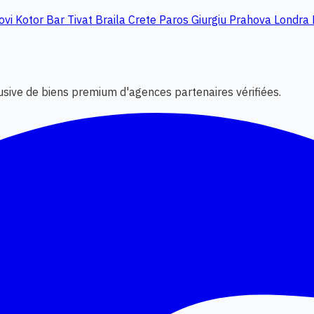
ovi
Kotor
Bar
Tivat
Braila
Crete
Paros
Giurgiu
Prahova
Londra
lusive de biens premium d'agences partenaires vérifiées.