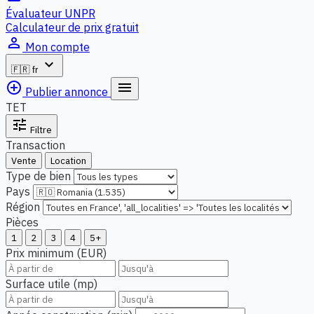
Évaluateur UNPR
Calculateur de prix gratuit
person_outline
Mon compte
expand_more
🇫🇷
fr
add_circle_outline
menu
Publier annonce
TET
tune
Filtre
Transaction
Vente
Location
Type de bien
Pays
Région
Pièces
1
2
3
4
5+
Prix minimum (EUR)
Surface utile (mp)