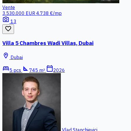
Vente
3.530.000 EUR
4.738 €/mp
photo_camera
13
favorite_border
Villa 5 Chambres Wadi Villas, Dubai
location_on
Dubai
bed
square_foot
calendar_today
5 pcs
745 m²
2026
Vlad Stanchievici