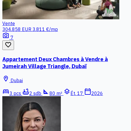
Vente
304.858 EUR
3.811 €/mp
photo_camera
7
favorite_border
Appartement Deux Chambres à Vendre à
Jumeirah Village Triangle, Dubaï
location_on
Dubai
bed
bathtub
square_foot
layers
calendar_today
3 pcs
2 sdb
80 m²
Ét. 17
2026