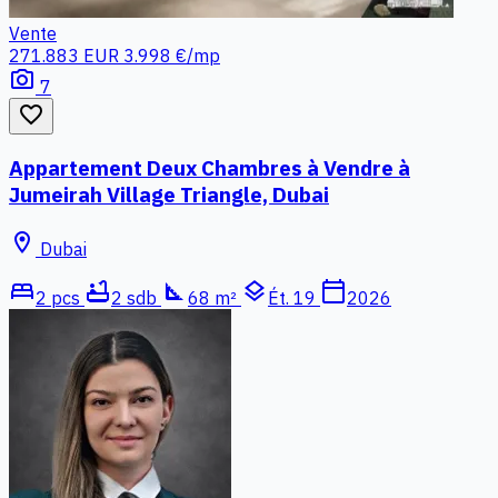
Vente
271.883 EUR
3.998 €/mp
photo_camera
7
favorite_border
Appartement Deux Chambres à Vendre à
Jumeirah Village Triangle, Dubai
location_on
Dubai
bed
bathtub
square_foot
layers
calendar_today
2 pcs
2 sdb
68 m²
Ét. 19
2026