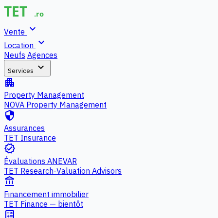
expand_more
Vente
expand_more
Location
Neufs
Agences
expand_more
Services
apartment
Property Management
NOVA Property Management
security
Assurances
TET Insurance
verified
Évaluations ANEVAR
TET Research-Valuation Advisors
account_balance
Financement immobilier
TET Finance — bientôt
calculate