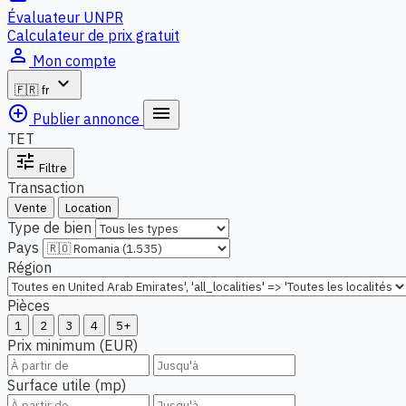
Évaluateur UNPR
Calculateur de prix gratuit
person_outline
Mon compte
expand_more
🇫🇷
fr
add_circle_outline
menu
Publier annonce
TET
tune
Filtre
Transaction
Vente
Location
Type de bien
Pays
Région
Pièces
1
2
3
4
5+
Prix minimum (EUR)
Surface utile (mp)