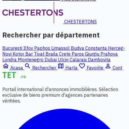
CHESTERTONS
Rechercher par département
Bucuresti Ilfov
Paphos
Limassol
Budva
Constanta
Herceg-
Novi
Kotor
Bar
Tivat
Braila
Crete
Paros
Giurgiu
Prahova
Londra
Montenegro
Dubai
Ulcin
Calarasi
Dambovita
home
search
map
favorite_border
person_outline
Acasa
Rechercher
Harta
Favorite
Cont
Portail international d'annonces immobilières. Sélection
exclusive de biens premium d'agences partenaires
vérifiées.