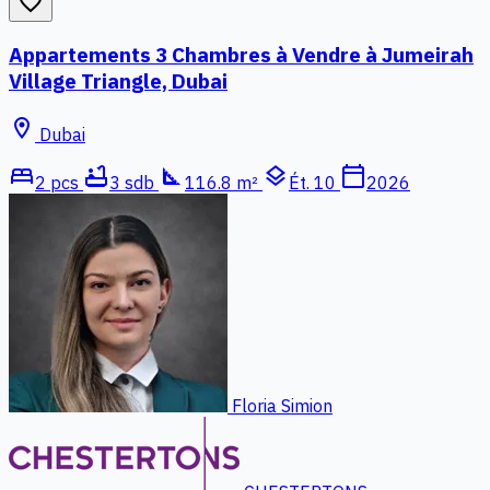
favorite_border
Appartements 3 Chambres à Vendre à Jumeirah
Village Triangle, Dubai
location_on
Dubai
bed
bathtub
square_foot
layers
calendar_today
2 pcs
3 sdb
116.8 m²
Ét. 10
2026
Floria Simion