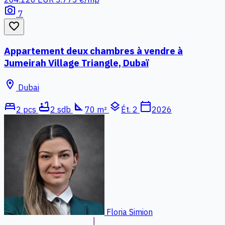
photo_camera
7
favorite_border
Appartement deux chambres à vendre à
Jumeirah Village Triangle, Dubaï
location_on
Dubai
bed
bathtub
square_foot
layers
calendar_today
2 pcs
2 sdb
70 m²
Ét. 2
2026
Floria Simion