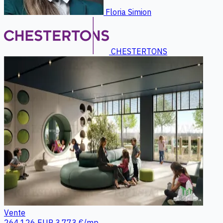
Floria Simion
CHESTERTONS
Vente
264.126 EUR
3.773 €/mp