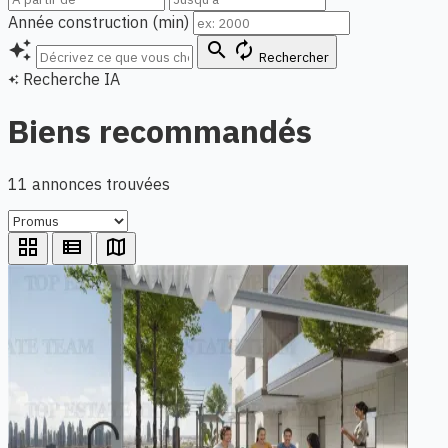
Année construction (min)
auto_awesome
search
autorenew
Rechercher
Recherche IA
auto_awesome
Biens recommandés
11 annonces trouvées
grid_view
view_list
map