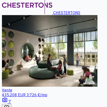
CHESTERTONS
Vente
435.208 EUR
3.726 €/mp
photo_camera
7