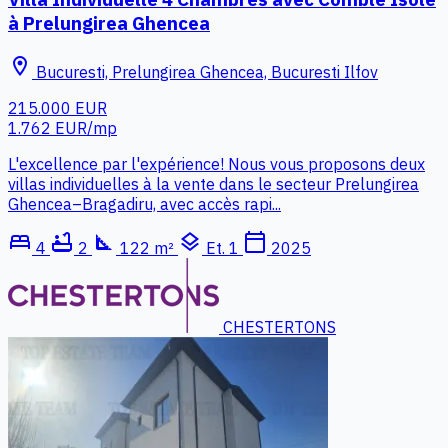
à Prelungirea Ghencea
location_on
Bucuresti, Prelungirea Ghencea, Bucuresti Ilfov
215.000 EUR
1.762 EUR/mp
L'excellence par l'expérience! Nous vous proposons deux
villas individuelles à la vente dans le secteur Prelungirea
Ghencea–Bragadiru, avec accès rapi...
bed
bathtub
square_foot
layers
calendar_today
4
2
122 m²
Et. 1
2025
CHESTERTONS