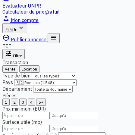
Évaluateur UNPR
Calculateur de prix gratuit
person_outline
Mon compte
expand_more
🇫🇷
fr
add_circle_outline
menu
Publier annonce
TET
tune
Filtre
Transaction
Vente
Location
Type de bien
Pays
Département
Pièces
1
2
3
4
5+
Prix minimum (EUR)
Surface utile (mp)