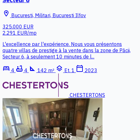
location_on
Bucuresti, Militari, Bucuresti Ilfov
325.000 EUR
2.291 EUR/mp
L'excellence par l'expérience. Nous vous présentons
quatre villas de prestige à la vente dans la zone de Păcii,
Secteur 6, à seulement 10 minutes de l...
bed
bathtub
square_foot
layers
calendar_today
4
4
142 m²
Et. 1
2023
CHESTERTONS