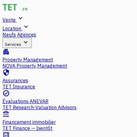
expand_more
Vente
expand_more
Location
Neufs
Agences
expand_more
Services
apartment
Property Management
NOVA Property Management
security
Assurances
TET Insurance
verified
Évaluations ANEVAR
TET Research-Valuation Advisors
account_balance
Financement immobilier
TET Finance — bientôt
calculate