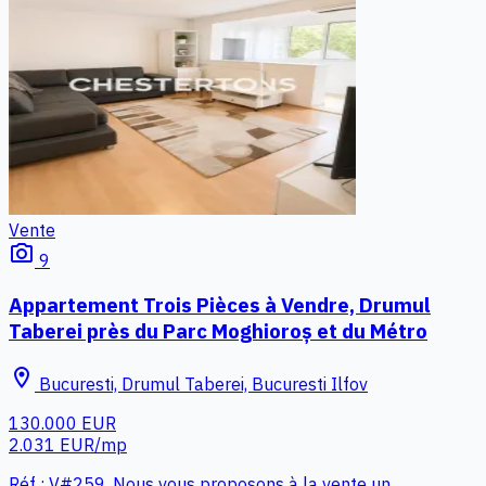
Vente
photo_camera
9
Appartement Trois Pièces à Vendre, Drumul
Taberei près du Parc Moghioroș et du Métro
location_on
Bucuresti, Drumul Taberei, Bucuresti Ilfov
130.000 EUR
2.031 EUR/mp
Réf : V#259. Nous vous proposons à la vente un