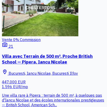
Vente
0% Commission
photo_camera
21
Villa avec Terrain de 500 m², Proche British
School — Pipera, Iancu Nicolae
location_on
Bucuresti, Iancu Nicolae, Bucuresti Ilfov
447.000 EUR
1.596 EUR/mp
Une villa rare à Pipera : terrain de 500 m², à quelques pas
d'Iancu Nicolae et des écoles internationales prestigieuses
— British School, American Sch...