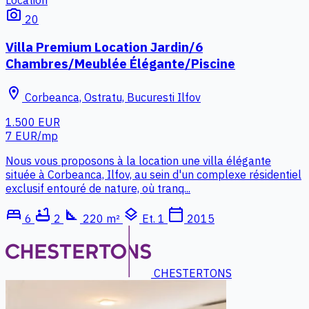
photo_camera
20
Villa Premium Location Jardin/6
Chambres/Meublée Élégante/Piscine
location_on
Corbeanca, Ostratu, Bucuresti Ilfov
1.500 EUR
7 EUR/mp
Nous vous proposons à la location une villa élégante
située à Corbeanca, Ilfov, au sein d'un complexe résidentiel
exclusif entouré de nature, où tranq...
bed
bathtub
square_foot
layers
calendar_today
6
2
220 m²
Et. 1
2015
CHESTERTONS