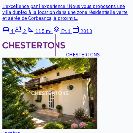
L'excellence par l'expérience ! Nous vous proposons une
villa duplex à la location dans une zone résidentielle verte
et aérée de Corbeanca, à proximit...
bed
bathtub
square_foot
layers
calendar_today
4
2
115 m²
Et. 1
2013
CHESTERTONS
Location