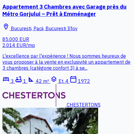
Appartement 3 Chambres avec Garage près du
Métro Gorjului – Prêt à Emménager
location_on
Bucuresti, Pacii, Bucuresti Ilfov
85.000 EUR
2.014 EUR/mp
L'excellence par l'expérience ! Nous sommes heureux de
vous proposer à la vente en exclusivité un appartement de
3 chambres (catégorie confort 3) à se...
bed
bathtub
square_foot
layers
calendar_today
3
1
42 m²
Et. 4
1972
CHESTERTONS