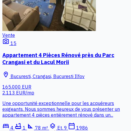
Vente
photo_camera
15
Appartement 4 Pièces Rénové près du Parc
Crangasi et du Lacul Morii
location_on
Bucuresti, Crangasi, Bucuresti Ilfov
165.000 EUR
2.113 EUR/mp
Une opportunité exceptionnelle pour les acquéreurs
exigeants. Nous sommes heureux de vous présenter un
appartement 4 pièces entièrement rénové dans un...
bed
bathtub
square_foot
layers
calendar_today
4
1
78 m²
Et. 9
1986