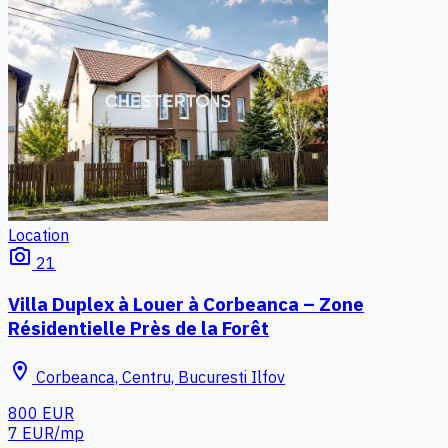
Location
photo_camera
21
Villa Duplex à Louer à Corbeanca – Zone
Résidentielle Près de la Forêt
location_on
Corbeanca, Centru, Bucuresti Ilfov
800 EUR
7 EUR/mp