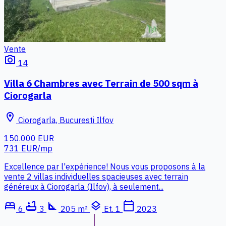
Vente
photo_camera
14
Villa 6 Chambres avec Terrain de 500 sqm à
Ciorogarla
location_on
Ciorogarla, Bucuresti Ilfov
150.000 EUR
731 EUR/mp
Excellence par l'expérience! Nous vous proposons à la
vente 2 villas individuelles spacieuses avec terrain
généreux à Ciorogarla (Ilfov), à seulement...
bed
bathtub
square_foot
layers
calendar_today
6
3
205 m²
Et. 1
2023