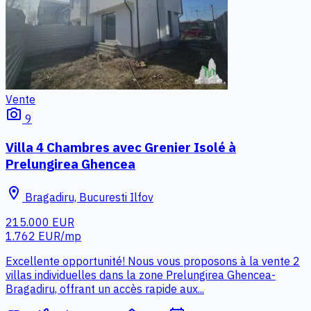
Vente
photo_camera
9
Villa 4 Chambres avec Grenier Isolé à
Prelungirea Ghencea
location_on
Bragadiru, Bucuresti Ilfov
215.000 EUR
1.762 EUR/mp
Excellente opportunité! Nous vous proposons à la vente 2
villas individuelles dans la zone Prelungirea Ghencea-
Bragadiru, offrant un accès rapide aux...