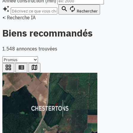
Année construction (min)
auto_awesome
search
autorenew
Rechercher
Recherche IA
auto_awesome
Biens recommandés
1.548 annonces trouvées
grid_view
view_list
map