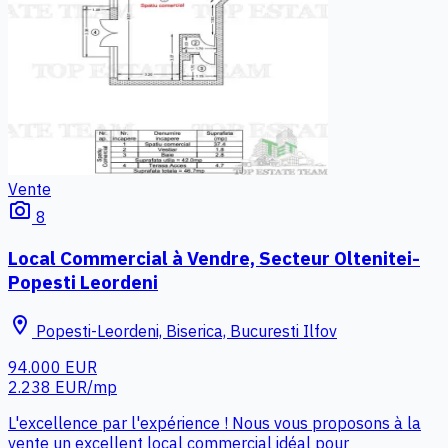
Vente
photo_camera
8
Local Commercial à Vendre, Secteur Oltenitei-
Popesti Leordeni
location_on
Popesti-Leordeni, Biserica, Bucuresti Ilfov
94.000 EUR
2.238 EUR/mp
L'excellence par l'expérience ! Nous vous proposons à la
vente un excellent local commercial idéal pour