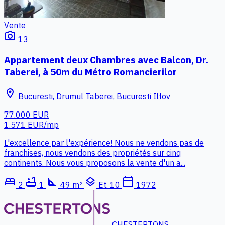
Vente
photo_camera
13
Appartement deux Chambres avec Balcon, Dr.
Taberei, à 50m du Métro Romancierilor
location_on
Bucuresti, Drumul Taberei, Bucuresti Ilfov
77.000 EUR
1.571 EUR/mp
L'excellence par l'expérience! Nous ne vendons pas de
franchises, nous vendons des propriétés sur cinq
continents. Nous vous proposons la vente d'un a...
bed
bathtub
square_foot
layers
calendar_today
2
1
49 m²
Et. 10
1972
CHESTERTONS