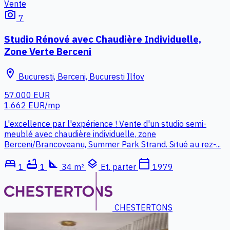
Vente
photo_camera
7
Studio Rénové avec Chaudière Individuelle,
Zone Verte Berceni
location_on
Bucuresti, Berceni, Bucuresti Ilfov
57.000 EUR
1.662 EUR/mp
L'excellence par l'expérience ! Vente d'un studio semi-
meublé avec chaudière individuelle, zone
Berceni/Brancoveanu, Summer Park Strand. Situé au rez-...
bed
bathtub
square_foot
layers
calendar_today
1
1
34 m²
Et. parter
1979
CHESTERTONS