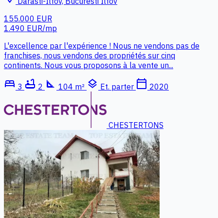
Darasti-Ilfov, Bucuresti Ilfov
155.000 EUR
1.490 EUR/mp
L'excellence par l'expérience ! Nous ne vendons pas de
franchises, nous vendons des propriétés sur cinq
continents. Nous vous proposons à la vente un...
bed
bathtub
square_foot
layers
calendar_today
3
2
104 m²
Et. parter
2020
CHESTERTONS