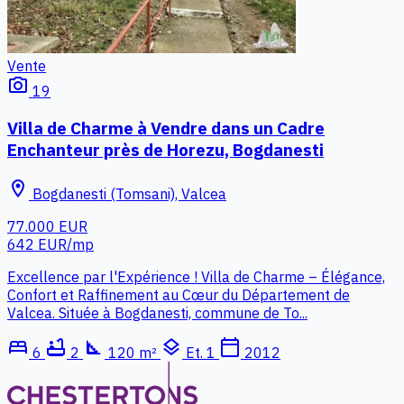
Vente
photo_camera
19
Villa de Charme à Vendre dans un Cadre
Enchanteur près de Horezu, Bogdanesti
location_on
Bogdanesti (Tomsani), Valcea
77.000 EUR
642 EUR/mp
Excellence par l'Expérience ! Villa de Charme – Élégance,
Confort et Raffinement au Cœur du Département de
Valcea. Située à Bogdanesti, commune de To...
bed
bathtub
square_foot
layers
calendar_today
6
2
120 m²
Et. 1
2012