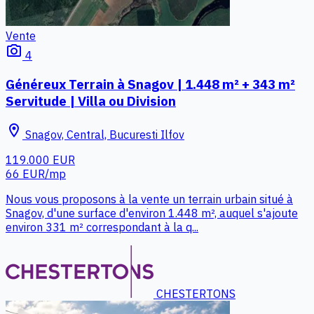
Vente
photo_camera
4
Généreux Terrain à Snagov | 1.448 m² + 343 m²
Servitude | Villa ou Division
location_on
Snagov, Central, Bucuresti Ilfov
119.000 EUR
66 EUR/mp
Nous vous proposons à la vente un terrain urbain situé à
Snagov, d'une surface d'environ 1.448 m², auquel s'ajoute
environ 331 m² correspondant à la q...
CHESTERTONS