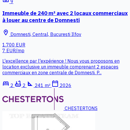
9
Immeuble de 240 m² avec 2 locaux commerciaux
à louer au centre de Domnesti
location_on
Domnesti, Central, Bucuresti Ilfov
1.700 EUR
7 EUR/mp
L'excellence par l'expérience ! Nous vous proposons en
location exclusive un immeuble comprenant 2 espaces
commerciaux en zone centrale de Domnesti. P...
bed
bathtub
square_foot
calendar_today
2
2
241 m²
2026
CHESTERTONS