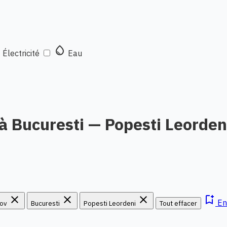
t
water_drop
Électricité
Eau
à Bucuresti — Popesti Leorden
close
close
close
bookmark_add
Enr
fov
Bucuresti
Popesti Leordeni
Tout effacer