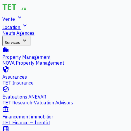
expand_more
Vente
expand_more
Location
Neufs
Agences
expand_more
Services
apartment
Property Management
NOVA Property Management
security
Assurances
TET Insurance
verified
Évaluations ANEVAR
TET Research-Valuation Advisors
account_balance
Financement immobilier
TET Finance — bientôt
calculate