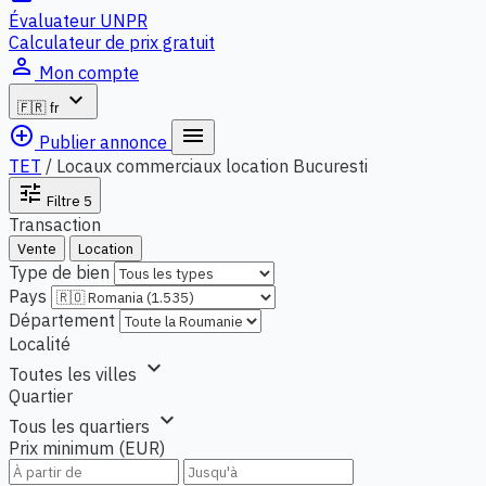
Évaluateur UNPR
Calculateur de prix gratuit
person_outline
Mon compte
expand_more
🇫🇷
fr
add_circle_outline
menu
Publier annonce
TET
/
Locaux commerciaux location Bucuresti
tune
Filtre
5
Transaction
Vente
Location
Type de bien
Pays
Département
Localité
expand_more
Toutes les villes
Quartier
expand_more
Tous les quartiers
Prix minimum (EUR)