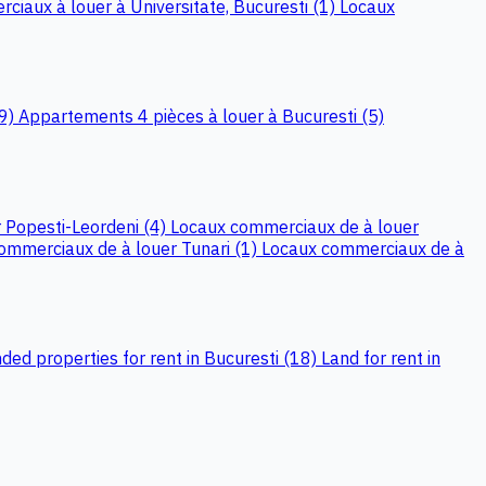
ciaux à louer à Universitate, Bucuresti (1)
Locaux
(9)
Appartements 4 pièces à louer à Bucuresti (5)
 Popesti-Leordeni (4)
Locaux commerciaux de à louer
ommerciaux de à louer Tunari (1)
Locaux commerciaux de à
d properties for rent in Bucuresti (18)
Land for rent in