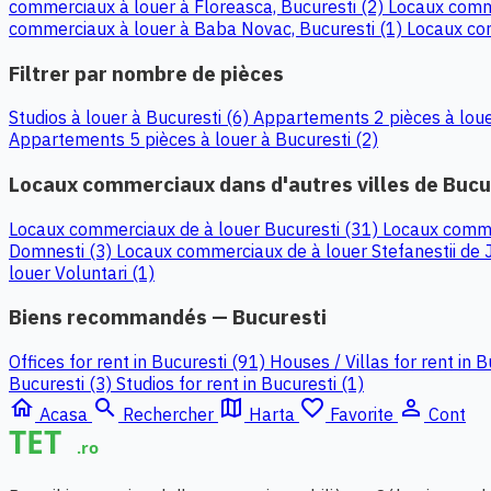
commerciaux à louer à Floreasca, Bucuresti (2)
Locaux comme
commerciaux à louer à Baba Novac, Bucuresti (1)
Locaux com
Filtrer par nombre de pièces
Studios à louer à Bucuresti (6)
Appartements 2 pièces à loue
Appartements 5 pièces à louer à Bucuresti (2)
Locaux commerciaux dans d'autres villes de Bucur
Locaux commerciaux de à louer Bucuresti (31)
Locaux comme
Domnesti (3)
Locaux commerciaux de à louer Stefanestii de 
louer Voluntari (1)
Biens recommandés — Bucuresti
Offices for rent in Bucuresti (91)
Houses / Villas for rent in 
Bucuresti (3)
Studios for rent in Bucuresti (1)
home
search
map
favorite_border
person_outline
Acasa
Rechercher
Harta
Favorite
Cont