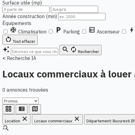
Surface utile (mp)
Année construction (min)
Équipements
ac_unit
local_parking
elevator
bol
Climatisation
Parking
Ascenseur
restart_alt
Tout effacer
auto_awesome
search
autorenew
Rechercher
Recherche IA
auto_awesome
Locaux commerciaux à louer 
0 annonces trouvées
grid_view
view_list
map
close
close
Location
Locaux commerciaux
Département: Bucuresti Il
search_off