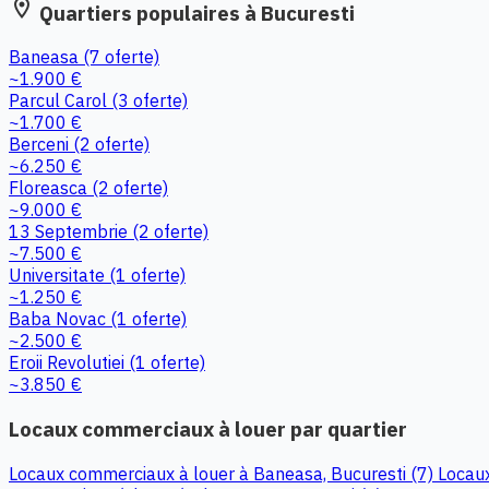
location_on
Quartiers populaires à Bucuresti
Baneasa
(7 oferte)
~1.900 €
Parcul Carol
(3 oferte)
~1.700 €
Berceni
(2 oferte)
~6.250 €
Floreasca
(2 oferte)
~9.000 €
13 Septembrie
(2 oferte)
~7.500 €
Universitate
(1 oferte)
~1.250 €
Baba Novac
(1 oferte)
~2.500 €
Eroii Revolutiei
(1 oferte)
~3.850 €
Locaux commerciaux à louer par quartier
Locaux commerciaux à louer à Baneasa, Bucuresti (7)
Locaux