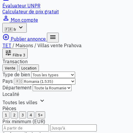
Évaluateur UNPR
Calculateur de prix gratuit
person_outline
Mon compte
expand_more
🇫🇷
fr
add_circle_outline
menu
Publier annonce
TET
/
Maisons / Villas vente Prahova
tune
Filtre
3
Transaction
Vente
Location
Type de bien
Pays
Département
Localité
expand_more
Toutes les villes
Pièces
1
2
3
4
5+
Prix minimum (EUR)