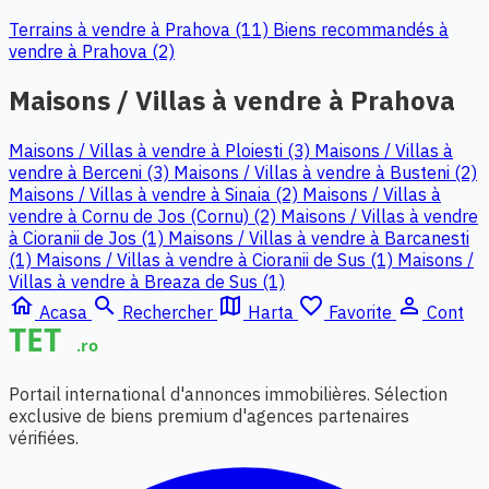
Terrains à vendre à Prahova (11)
Biens recommandés à
vendre à Prahova (2)
Maisons / Villas à vendre à Prahova
Maisons / Villas à vendre à Ploiesti (3)
Maisons / Villas à
vendre à Berceni (3)
Maisons / Villas à vendre à Busteni (2)
Maisons / Villas à vendre à Sinaia (2)
Maisons / Villas à
vendre à Cornu de Jos (Cornu) (2)
Maisons / Villas à vendre
à Cioranii de Jos (1)
Maisons / Villas à vendre à Barcanesti
(1)
Maisons / Villas à vendre à Cioranii de Sus (1)
Maisons /
Villas à vendre à Breaza de Sus (1)
home
search
map
favorite_border
person_outline
Acasa
Rechercher
Harta
Favorite
Cont
Portail international d'annonces immobilières. Sélection
exclusive de biens premium d'agences partenaires
vérifiées.