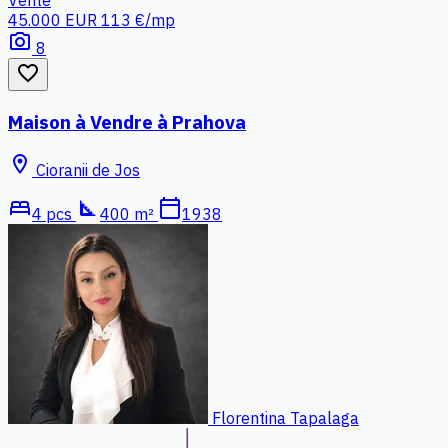
45.000 EUR
113 €/mp
photo_camera
8
favorite_border
Maison à Vendre à Prahova
location_on
Cioranii de Jos
bed
square_foot
calendar_today
4 pcs
400 m²
1938
Florentina Tapalaga