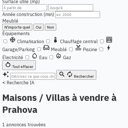
Surface utile (mp)
Année construction (min)
Meublé
N'importe quel
Oui
Non
Équipements
ac_unit
thermostat
garage
Climatisation
Chauffage central
chair
pool
bolt
Garage/Parking
Meublé
Piscine
water_drop
local_fire_department
Électricité
Eau
Gaz
restart_alt
Tout effacer
auto_awesome
search
autorenew
Rechercher
Recherche IA
auto_awesome
Maisons / Villas à vendre à
Prahova
1 annonces trouvées