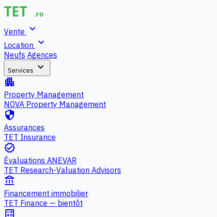
expand_more
Vente
expand_more
Location
Neufs
Agences
expand_more
Services
apartment
Property Management
NOVA Property Management
security
Assurances
TET Insurance
verified
Évaluations ANEVAR
TET Research-Valuation Advisors
account_balance
Financement immobilier
TET Finance — bientôt
calculate