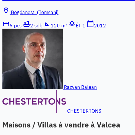
location_on
Bogdanesti (Tomsani)
bed
bathtub
square_foot
layers
calendar_today
6 pcs
2 sdb
120 m²
Ét. 1
2012
Razvan Balean
CHESTERTONS
Maisons / Villas à vendre à Valcea