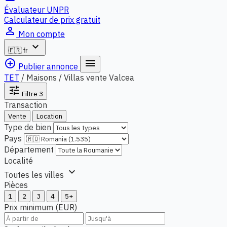
Évaluateur UNPR
Calculateur de prix gratuit
person_outline
Mon compte
expand_more
🇫🇷
fr
add_circle_outline
menu
Publier annonce
TET
/
Maisons / Villas vente Valcea
tune
Filtre
3
Transaction
Vente
Location
Type de bien
Pays
Département
Localité
expand_more
Toutes les villes
Pièces
1
2
3
4
5+
Prix minimum (EUR)