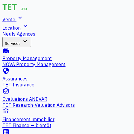
expand_more
Vente
expand_more
Location
Neufs
Agences
expand_more
Services
apartment
Property Management
NOVA Property Management
security
Assurances
TET Insurance
verified
Évaluations ANEVAR
TET Research-Valuation Advisors
account_balance
Financement immobilier
TET Finance — bientôt
calculate