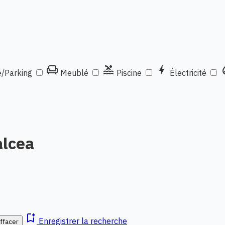
chair
pool
bolt
wat
/Parking
Meublé
Piscine
Électricité
alcea
bookmark_add
Enregistrer la recherche
ffacer