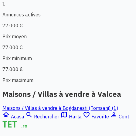
1
Annonces actives
77.000 €
Prix moyen
77.000 €
Prix minimum
77.000 €
Prix maximum
Maisons / Villas à vendre à Valcea
Maisons / Villas à vendre à Bogdanesti (Tomsani) (1)
home
search
map
favorite_border
person_outline
Acasa
Rechercher
Harta
Favorite
Cont