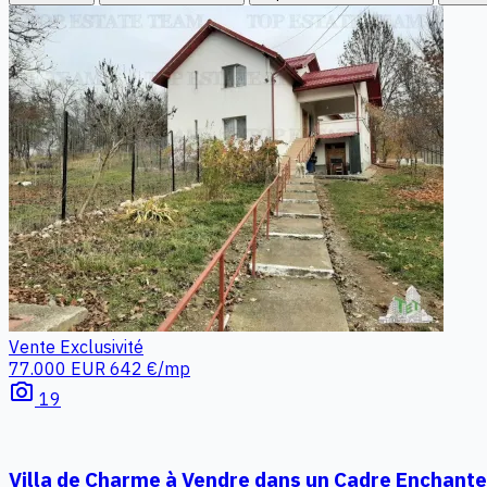
Vente
Exclusivité
77.000 EUR
642 €/mp
photo_camera
19
Villa de Charme à Vendre dans un Cadre Enchante