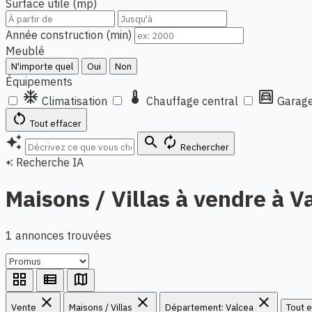
Surface utile (mp)
Année construction (min)
Meublé
N'importe quel
Oui
Non
Équipements
ac_unit
thermostat
garage
Climatisation
Chauffage central
Garage
restart_alt
Tout effacer
auto_awesome
search
autorenew
Rechercher
Recherche IA
auto_awesome
Maisons / Villas à vendre à V
1 annonces trouvées
grid_view
view_list
map
close
close
close
Vente
Maisons / Villas
Département: Valcea
Tout e