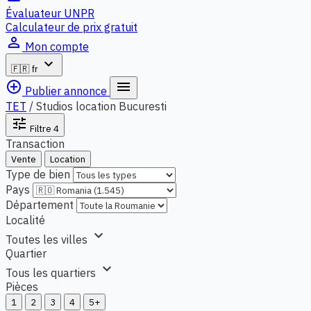
Évaluateur UNPR
Calculateur de prix gratuit
person_outline
Mon compte
expand_more
🇫🇷
fr
add_circle_outline
menu
Publier annonce
TET
/
Studios location Bucuresti
tune
Filtre
4
Transaction
Vente
Location
Type de bien
Pays
Département
Localité
expand_more
Toutes les villes
Quartier
expand_more
Tous les quartiers
Pièces
1
2
3
4
5+