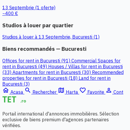
13 Septembrie
(1 oferte)
~400 €
Studios à louer par quartier
Studios à louer à 13 Septembrie, Bucuresti (1)
Biens recommandés — Bucuresti
Offices for rent in Bucuresti (91)
Commercial Spaces for
rent in Bucuresti (49)
Houses / Villas for rent in Bucuresti
(33)
Apartments for rent in Bucuresti (30)
Recommended
properties for rent in Bucuresti (18)
Land for rent in
Bucuresti (3)
home
search
map
favorite_border
person_outline
Acasa
Rechercher
Harta
Favorite
Cont
Portail international d'annonces immobilières. Sélection
exclusive de biens premium d'agences partenaires
vérifiées.