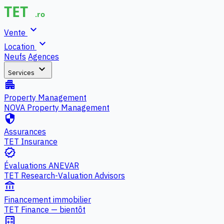
expand_more
Vente
expand_more
Location
Neufs
Agences
expand_more
Services
apartment
Property Management
NOVA Property Management
security
Assurances
TET Insurance
verified
Évaluations ANEVAR
TET Research-Valuation Advisors
account_balance
Financement immobilier
TET Finance — bientôt
calculate