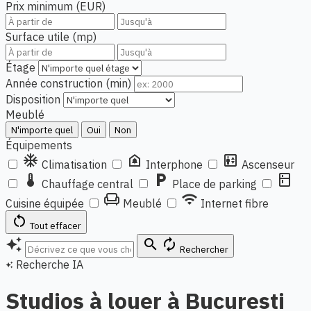
Prix minimum (EUR)
Surface utile (mp)
Étage
Année construction (min)
Disposition
Meublé
N'importe quel
Oui
Non
Équipements
ac_unit
doorbell
elevator
Climatisation
Interphone
Ascenseur
thermostat
local_parking
kitchen
Chauffage central
Place de parking
chair
wifi
Cuisine équipée
Meublé
Internet fibre
restart_alt
Tout effacer
auto_awesome
search
autorenew
Rechercher
Recherche IA
auto_awesome
Studios à louer à Bucuresti