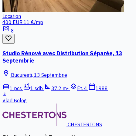
Location
400 EUR
11 €/mp
photo_camera
8
favorite_border
Studio Rénové avec Distribution Séparée, 13
Septembrie
location_on
Bucuresti, 13 Septembrie
bed
bathtub
square_foot
layers
calendar_today
1 pcs
1 sdb
37.2 m²
Ét. 4
1988
person
Vlad Bolog
CHESTERTONS