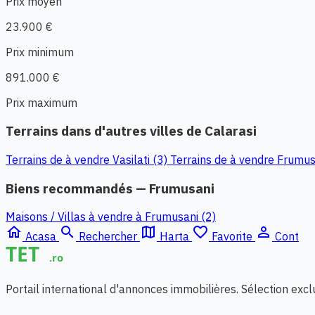
Prix moyen
23.900 €
Prix minimum
891.000 €
Prix maximum
Terrains dans d'autres villes de Calarasi
Terrains de à vendre Vasilati (3)
Terrains de à vendre Frumus
Biens recommandés — Frumusani
Maisons / Villas à vendre à Frumusani (2)
home
search
map
favorite_border
person_outline
Acasa
Rechercher
Harta
Favorite
Cont
Portail international d'annonces immobilières. Sélection exc