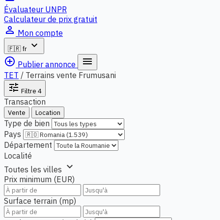
Évaluateur UNPR
Calculateur de prix gratuit
person_outline
Mon compte
expand_more
🇫🇷
fr
add_circle_outline
menu
Publier annonce
TET
/
Terrains vente Frumusani
tune
Filtre
4
Transaction
Vente
Location
Type de bien
Pays
Département
Localité
expand_more
Toutes les villes
Prix minimum (EUR)
Surface terrain (mp)