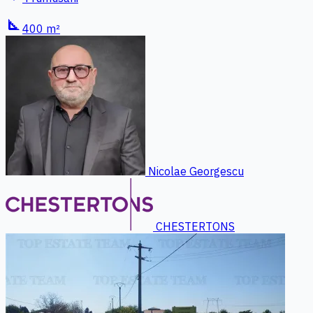
square_foot
400 m²
Nicolae Georgescu
CHESTERTONS