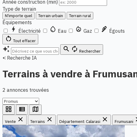
Année construction (min)
Type de terrain
N'importe quel
Terrain urbain
Terrain rural
Équipements
bolt
water_drop
local_fire_department
plumbing
Électricité
Eau
Gaz
Égouts
restart_alt
Tout effacer
auto_awesome
search
autorenew
Rechercher
Recherche IA
auto_awesome
Terrains à vendre à Frumusan
2 annonces trouvées
grid_view
view_list
map
close
close
close
c
Vente
Terrains
Département: Calarasi
Frumusani