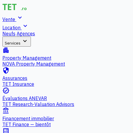
expand_more
Vente
expand_more
Location
Neufs
Agences
expand_more
Services
apartment
Property Management
NOVA Property Management
security
Assurances
TET Insurance
verified
Évaluations ANEVAR
TET Research-Valuation Advisors
account_balance
Financement immobilier
TET Finance — bientôt
calculate