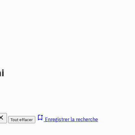
i
lose
bookmark_add
Enregistrer la recherche
Tout effacer