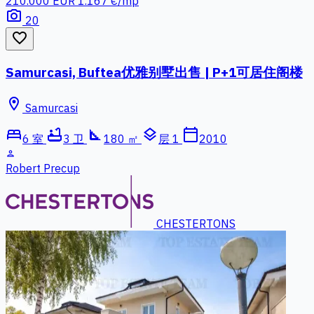
210.000 EUR
1.167 €/mp
photo_camera
20
favorite_border
Samurcasi, Buftea优雅别墅出售 | P+1可居住阁楼
location_on
Samurcasi
bed
bathtub
square_foot
layers
calendar_today
6 室
3 卫
180 ㎡
层 1
2010
person
Robert Precup
CHESTERTONS