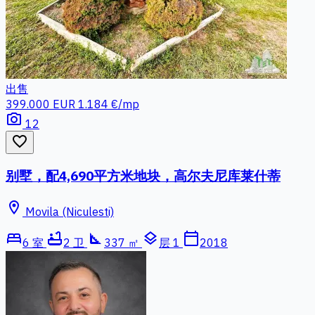
出售
399.000 EUR
1.184 €/mp
photo_camera
12
favorite_border
别墅，配4,690平方米地块，高尔夫尼库莱什蒂
location_on
Movila (Niculesti)
bed
bathtub
square_foot
layers
calendar_today
6 室
2 卫
337 ㎡
层 1
2018