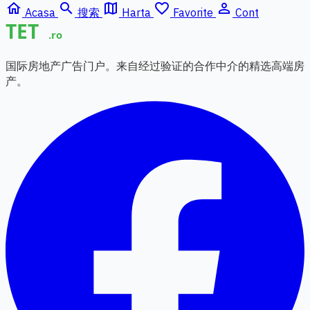
home
search
map
favorite_border
person_outline
Acasa
搜索
Harta
Favorite
Cont
国际房地产广告门户。来自经过验证的合作中介的精选高端房
产。