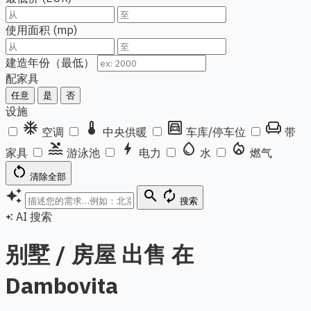
使用面积 (mp)
建造年份（最低）
配家具
任意
是
否
设施
ac_unit
thermostat
garage
chair
空调
中央供暖
车库/停车位
带
pool
bolt
water_drop
local_fire_department
家具
游泳池
电力
水
燃气
restart_alt
清除全部
auto_awesome
search
autorenew
搜索
AI 搜索
auto_awesome
别墅 / 房屋 出售 在
Dambovita