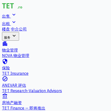
expand_more
出售
expand_more
出租
楼盘
中介公司
expand_more
服务
apartment
物业管理
NOVA 物业管理
security
保险
TET Insurance
verified
ANEVAR 评估
TET Research-Valuation Advisors
account_balance
房地产融资
TET Finance — 即将推出