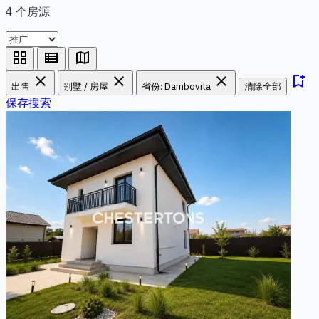
4 个房源
grid_view
view_list
map
close
close
close
bookmark_add
出售
别墅 / 房屋
省份: Dambovita
清除全部
保存搜索