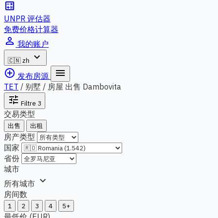
calculate
UNPR 评估器
免费价格计算器
person_outline
我的账户
expand_more
🇨🇳
zh
add_circle_outline
menu
发布房源
TET
/
别墅 / 房屋 出售 Dambovita
tune
Filtre
3
交易类型
出售
出租
房产类型
国家
省份
城市
expand_more
所有城市
房间数
1
2
3
4
5+
最低价 (EUR)