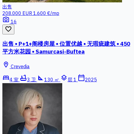
出售
208.000 EUR
1.600 €/mp
photo_camera
16
favorite_border
出售 • P+1+阁楼房屋 • 位置优越 • 无瑕疵建筑 • 450
平方米花园 • Samurcasi-Buftea
location_on
Crevedia
bed
bathtub
square_foot
layers
calendar_today
4 室
3 卫
130 ㎡
层 1
2025