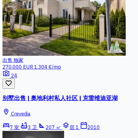
出售
独家
270.000 EUR
1.304 €/mp
photo_camera
24
favorite_border
别墅出售 | 奥地利村私人社区 | 克雷维迪亚湖
location_on
Crevedia
bed
bathtub
square_foot
layers
calendar_today
7 室
3 卫
207 ㎡
层 1
2010