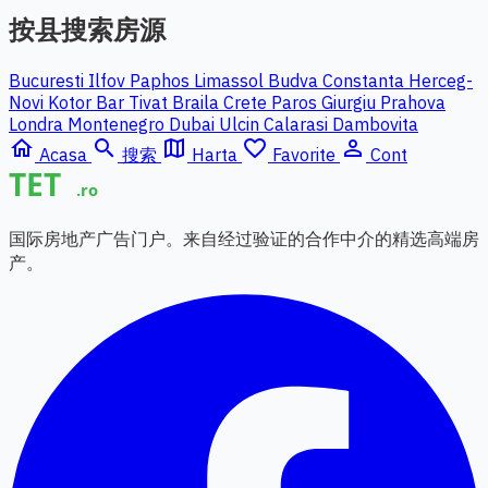
按县搜索房源
Bucuresti Ilfov
Paphos
Limassol
Budva
Constanta
Herceg-
Novi
Kotor
Bar
Tivat
Braila
Crete
Paros
Giurgiu
Prahova
Londra
Montenegro
Dubai
Ulcin
Calarasi
Dambovita
home
search
map
favorite_border
person_outline
Acasa
搜索
Harta
Favorite
Cont
国际房地产广告门户。来自经过验证的合作中介的精选高端房
产。