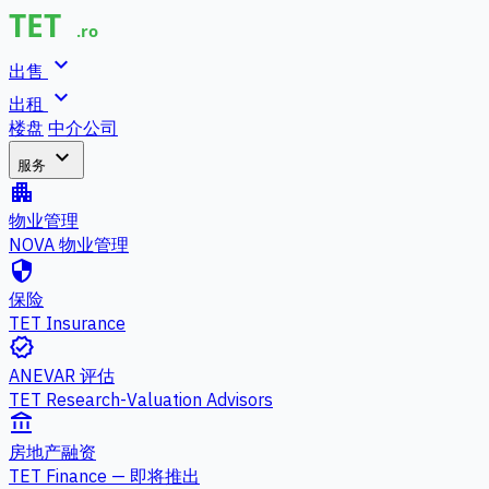
expand_more
出售
expand_more
出租
楼盘
中介公司
expand_more
服务
apartment
物业管理
NOVA 物业管理
security
保险
TET Insurance
verified
ANEVAR 评估
TET Research-Valuation Advisors
account_balance
房地产融资
TET Finance — 即将推出