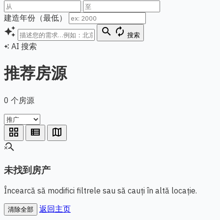
建造年份（最低）
auto_awesome
search
autorenew
搜索
AI 搜索
auto_awesome
推荐房源
0 个房源
grid_view
view_list
map
search_off
未找到房产
Încearcă să modifici filtrele sau să cauți în altă locație.
返回主页
清除全部