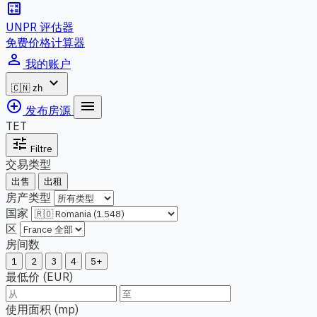
calculate
UNPR 评估器
免费价格计算器
person_outline
我的账户
expand_more
🇨🇳
zh
add_circle_outline
menu
发布房源
TET
tune
Filtre
交易类型
出售
出租
房产类型
国家
区
房间数
1
2
3
4
5+
最低价 (EUR)
使用面积 (mp)