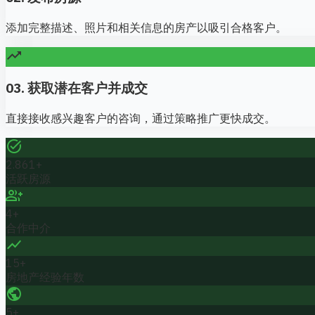
添加完整描述、照片和相关信息的房产以吸引合格客户。
trending_up
03. 获取潜在客户并成交
直接接收感兴趣客户的咨询，通过策略推广更快成交。
task_alt
2.861+
活跃房源
group_add
4+
合作中介
show_chart
15+
房地产经验年数
public
5+