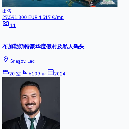
出售
25.000.000 EUR
photo_camera
5
帕福斯塞浦路斯土地出售
location_on
Coral Bay
square_foot
10.000 ㎡
Top Estate Team