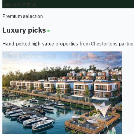
国际房地产市场
Premium selection
Luxury picks
Hand-picked high-value properties from Chestertons partne