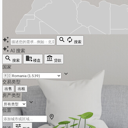
auto_awesome
search
autorenew
搜索
auto_awesome
AI 搜索
search
domain_add
account_balance
搜索
楼盘
贷款
国家
expand_more
交易类型
出售
出租
房产类型
expand_more
位置
location_on
tune