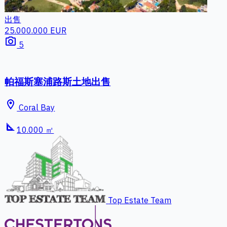
出售
14.100.000 EUR
photo_camera
18
利马索尔塞浦路斯公寓待售
location_on
Limassol
bed
bathtub
square_foot
5 室
1 卫
100 ㎡
Top Estate Team