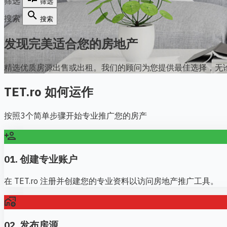
筛选
筛选
search
搜索
搜索
发现完美适合您的房地产
精选优质房源出售或出租。我们的顾问为您提供最佳选择，无
TET.ro 如何运作
按照3个简单步骤开始专业推广您的房产
person_add
01. 创建专业账户
在 TET.ro 注册并创建您的专业资料以访问房地产推广工具。
add_home_work
02. 发布房源