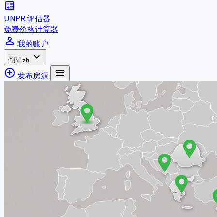
calculate
UNPR 评估器
免费价格计算器
person_outline
我的账户
expand_more
🇨🇳
zh
add_circle_outline
menu
发布房源