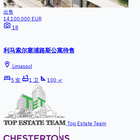
出售
13.200.000 EUR
photo_camera
9
帕福斯塞浦路斯别墅出售
location_on
Kissonerga
bed
square_foot
10 室
120 ㎡
Top Estate Team