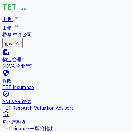
expand_more
出售
expand_more
出租
楼盘
中介公司
expand_more
服务
apartment
物业管理
NOVA 物业管理
security
保险
TET Insurance
verified
ANEVAR 评估
TET Research-Valuation Advisors
account_balance
房地产融资
TET Finance — 即将推出