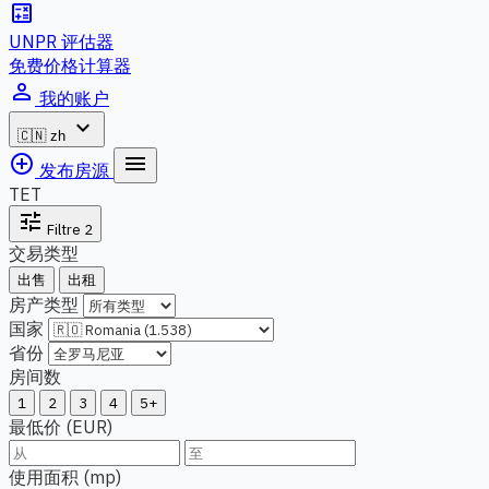
calculate
UNPR 评估器
免费价格计算器
person_outline
我的账户
expand_more
🇨🇳
zh
add_circle_outline
menu
发布房源
TET
tune
Filtre
2
交易类型
出售
出租
房产类型
国家
省份
房间数
1
2
3
4
5+
最低价 (EUR)
使用面积 (mp)