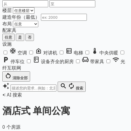
楼层
建造年份（最低）
布局
配家具
任意
是
否
设施
ac_unit
doorbell
elevator
thermostat
空调
对讲机
电梯
中央供暖
local_parking
kitchen
chair
wifi
停车位
设备齐全的厨房
带家具
光
纤互联网
restart_alt
清除全部
auto_awesome
search
autorenew
搜索
AI 搜索
auto_awesome
酒店式 单间公寓
0 个房源