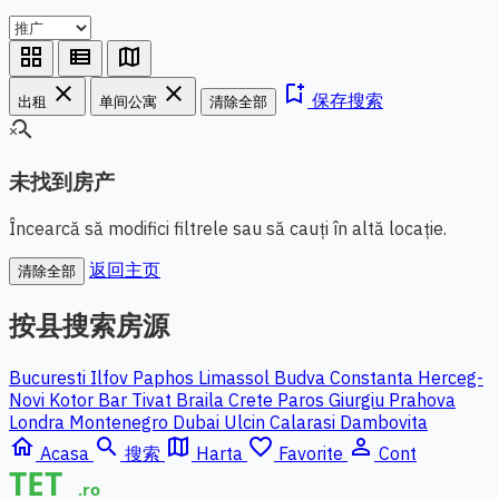
grid_view
view_list
map
close
close
bookmark_add
保存搜索
出租
单间公寓
清除全部
search_off
未找到房产
Încearcă să modifici filtrele sau să cauți în altă locație.
返回主页
清除全部
按县搜索房源
Bucuresti Ilfov
Paphos
Limassol
Budva
Constanta
Herceg-
Novi
Kotor
Bar
Tivat
Braila
Crete
Paros
Giurgiu
Prahova
Londra
Montenegro
Dubai
Ulcin
Calarasi
Dambovita
home
search
map
favorite_border
person_outline
Acasa
搜索
Harta
Favorite
Cont