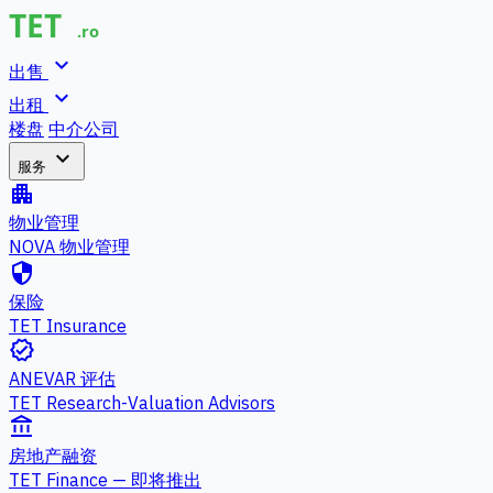
expand_more
出售
expand_more
出租
楼盘
中介公司
expand_more
服务
apartment
物业管理
NOVA 物业管理
security
保险
TET Insurance
verified
ANEVAR 评估
TET Research-Valuation Advisors
account_balance
房地产融资
TET Finance — 即将推出