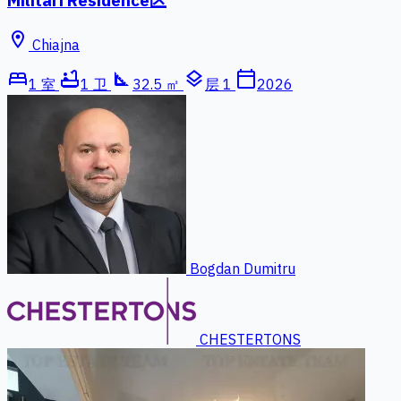
location_on
Chiajna
bed
bathtub
square_foot
layers
calendar_today
1 室
1 卫
32.5 ㎡
层 1
2026
Bogdan Dumitru
CHESTERTONS