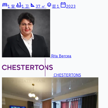
bed
bathtub
square_foot
layers
calendar_today
1 室
1 卫
37 ㎡
层 1
2023
Rita Bercea
CHESTERTONS