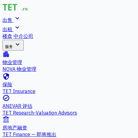
expand_more
出售
expand_more
出租
楼盘
中介公司
expand_more
服务
apartment
物业管理
NOVA 物业管理
security
保险
TET Insurance
verified
ANEVAR 评估
TET Research-Valuation Advisors
account_balance
房地产融资
TET Finance — 即将推出