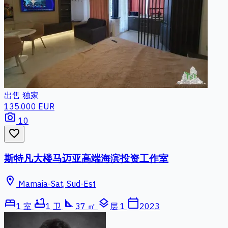
出售
独家
135.000 EUR
photo_camera
10
favorite_border
斯特凡大楼马迈亚高端海滨投资工作室
location_on
Mamaia-Sat, Sud-Est
bed
bathtub
square_foot
layers
calendar_today
1 室
1 卫
37 ㎡
层 1
2023