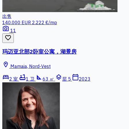
出售
140.000 EUR
2.222 €/mp
photo_camera
11
favorite_border
玛迈亚北部2卧室公寓，湖景房
location_on
Mamaia, Nord-Vest
bed
bathtub
square_foot
layers
calendar_today
2 室
1 卫
63 ㎡
层 5
2023