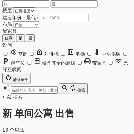
楼层
建造年份（最低）
布局
配家具
任意
是
否
设施
ac_unit
doorbell
elevator
thermostat
空调
对讲机
电梯
中央供暖
local_parking
kitchen
chair
wifi
停车位
设备齐全的厨房
带家具
光
纤互联网
restart_alt
清除全部
auto_awesome
search
autorenew
搜索
AI 搜索
auto_awesome
新 单间公寓 出售
13 个房源