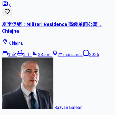
photo_camera
8
favorite_border
夏季促销：Militari Residence 高级单间公寓，
Chiajna
location_on
Chiajna
bed
bathtub
square_foot
layers
calendar_today
1 室
1 卫
285 ㎡
层 mansarda
2026
Razvan Balean