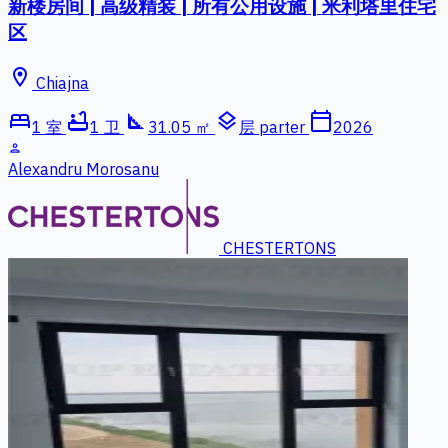
新楼房间 | 高级精装 | 所有公用设施 | 米利塔里住宅
区
location_on
Chiajna
bed
bathtub
square_foot
layers
calendar_today
1 室
1 卫
31.05 ㎡
层 parter
2026
person
Alexandru Morosanu
CHESTERTONS