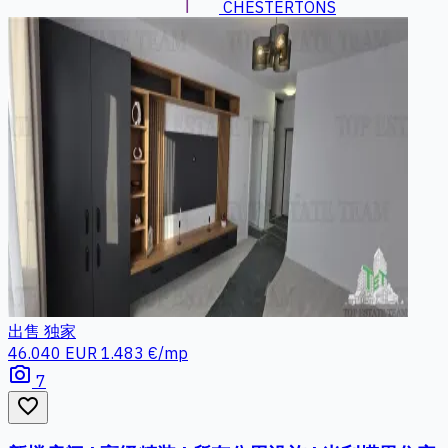
CHESTERTONS
出售
独家
46.040 EUR
1.483 €/mp
photo_camera
7
favorite_border