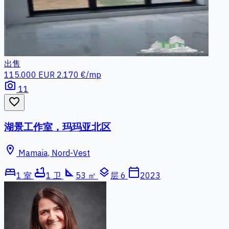
出售
115.000 EUR
2.170 €/mp
photo_camera
11
favorite_border
湖景工作室，玛玛亚北区
location_on
Mamaia, Nord-Vest
bed
bathtub
square_foot
layers
calendar_today
1 室
1 卫
53 ㎡
层 6
2023