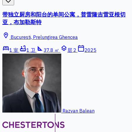
favorite_border
带独立厨房和阳台的单间公寓，普雷隆吉雷亚根切
亚，布加勒斯特
location_on
Bucuresti, Prelungirea Ghencea
bed
bathtub
square_foot
layers
calendar_today
1 室
1 卫
37.8 ㎡
层 2
2025
Razvan Balean