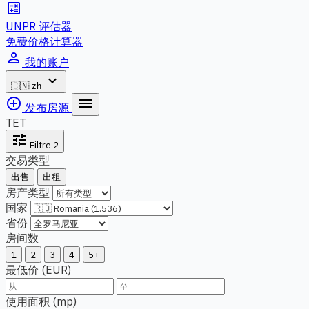
calculate
UNPR 评估器
免费价格计算器
person_outline
我的账户
expand_more
🇨🇳
zh
add_circle_outline
menu
发布房源
TET
tune
Filtre
2
交易类型
出售
出租
房产类型
国家
省份
房间数
1
2
3
4
5+
最低价 (EUR)
使用面积 (mp)