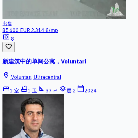
出售
85.600 EUR
2.314 €/mp
photo_camera
8
favorite_border
新建筑中的单间公寓，Voluntari
location_on
Voluntari, Ultracentral
bed
bathtub
square_foot
layers
calendar_today
1 室
1 卫
37 ㎡
层 2
2024