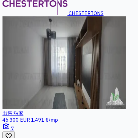
CHESTERTONS
出售
独家
46.300 EUR
1.491 €/mp
photo_camera
7
favorite_border