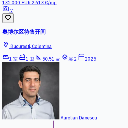
132.000 EUR
2.613 €/mp
photo_camera
7
favorite_border
奥博尔区待售开间
location_on
Bucuresti, Colentina
bed
bathtub
square_foot
layers
calendar_today
1 室
1 卫
50.51 ㎡
层 2
2025
Aurelian Danescu