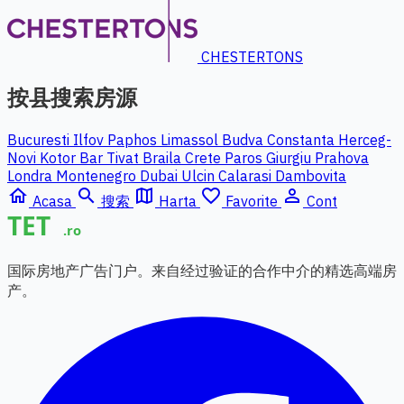
CHESTERTONS
按县搜索房源
Bucuresti Ilfov
Paphos
Limassol
Budva
Constanta
Herceg-
Novi
Kotor
Bar
Tivat
Braila
Crete
Paros
Giurgiu
Prahova
Londra
Montenegro
Dubai
Ulcin
Calarasi
Dambovita
home
search
map
favorite_border
person_outline
Acasa
搜索
Harta
Favorite
Cont
国际房地产广告门户。来自经过验证的合作中介的精选高端房
产。