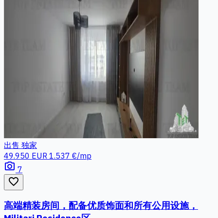
出售
独家
49.950 EUR
1.537 €/mp
photo_camera
7
favorite_border
高端精装房间，配备优质饰面和所有公用设施，
Militari Residence区