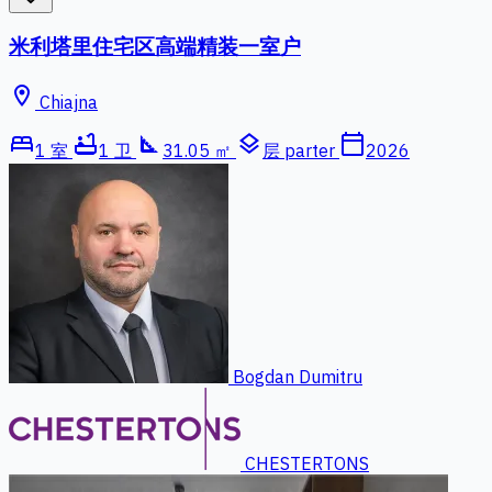
米利塔里住宅区高端精装一室户
location_on
Chiajna
bed
bathtub
square_foot
layers
calendar_today
1 室
1 卫
31.05 ㎡
层 parter
2026
Bogdan Dumitru
CHESTERTONS