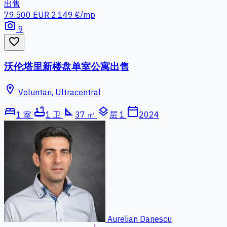
出售
79.500 EUR
2.149 €/mp
photo_camera
9
favorite_border
沃伦塔里新楼盘单室公寓出售
location_on
Voluntari, Ultracentral
bed
bathtub
square_foot
layers
calendar_today
1 室
1 卫
37 ㎡
层 1
2024
Aurelian Danescu