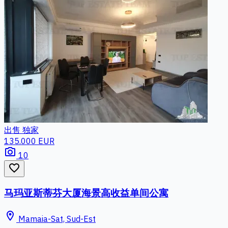
出售
独家
135.000 EUR
photo_camera
10
favorite_border
马玛亚斯蒂芬大厦海景高收益单间公寓
location_on
Mamaia-Sat, Sud-Est