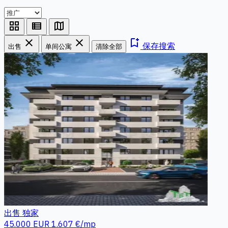
grid_view
view_list
map
close
close
bookmark_add
保存搜索
出售
单间公寓
清除全部
出售
独家
45.000 EUR
1.607 €/mp