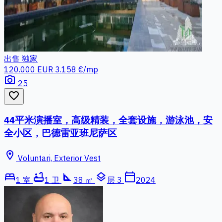
出售
独家
120.000 EUR
3.158 €/mp
photo_camera
25
favorite_border
44平米演播室，高级精装，全套设施，游泳池，安
全小区，巴德雷亚班尼萨区
location_on
Voluntari, Exterior Vest
bed
bathtub
square_foot
layers
calendar_today
1 室
1 卫
38 ㎡
层 3
2024