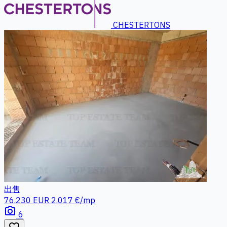
CHESTERTONS
出售
76.230 EUR
2.017 €/mp
photo_camera
6