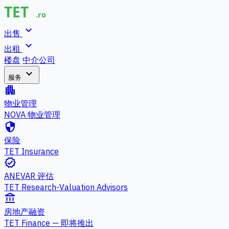
expand_more
出售
expand_more
出租
楼盘
中介公司
expand_more
服务
apartment
物业管理
NOVA 物业管理
security
保险
TET Insurance
verified
ANEVAR 评估
TET Research-Valuation Advisors
account_balance
房地产融资
TET Finance — 即将推出