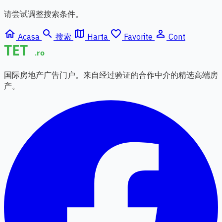
请尝试调整搜索条件。
home
search
map
favorite_border
person_outline
Acasa
搜索
Harta
Favorite
Cont
国际房地产广告门户。来自经过验证的合作中介的精选高端房
产。