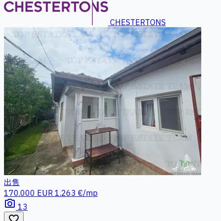
CHESTERTONS
出售
170.000 EUR
1.263 €/mp
photo_camera
13
favorite_border