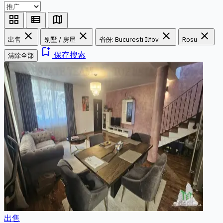
grid_view
view_list
map
close
close
close
close
出售
别墅 / 房屋
省份: Bucuresti Ilfov
Rosu
bookmark_add
保存搜索
清除全部
出售