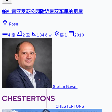
帕杜雷亚罗苏公园附近带双车库的房屋
location_on
Rosu
bed
bathtub
square_foot
layers
calendar_today
4 室
2 卫
134.6 ㎡
层 1
2010
Stefan Gavan
CHESTERTONS