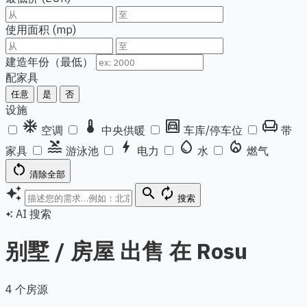
使用面积 (mp)
建造年份（最低）
配家具
任意
是
否
设施
ac_unit
thermostat
garage
chair
空调
中央供暖
车库/停车位
带
pool
bolt
water_drop
local_fire_department
家具
游泳池
电力
水
燃气
restart_alt
清除全部
auto_awesome
search
autorenew
搜索
AI 搜索
auto_awesome
别墅 / 房屋 出售 在 Rosu
4 个房源