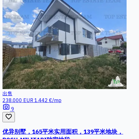
出售
238.000 EUR
1.442 €/mp
photo_camera
9
favorite_border
优异别墅，165平米实用面积，139平米地块，