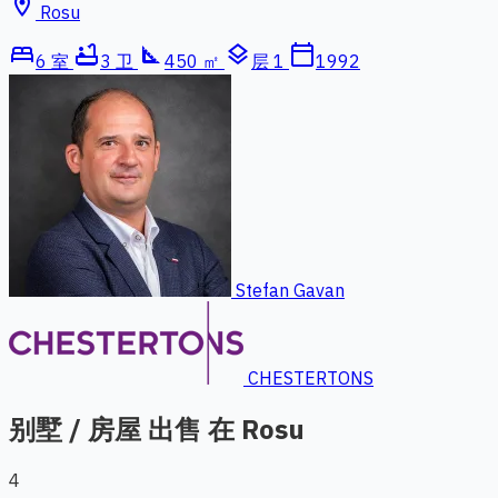
location_on
Rosu
bed
bathtub
square_foot
layers
calendar_today
6 室
3 卫
450 ㎡
层 1
1992
Stefan Gavan
CHESTERTONS
别墅 / 房屋 出售 在 Rosu
4