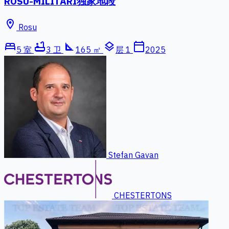
ROSU-MILITARI独家地段
location_on
Rosu
bed
bathtub
square_foot
layers
calendar_today
5 室
3 卫
165 ㎡
层 1
2025
Stefan Gavan
CHESTERTONS