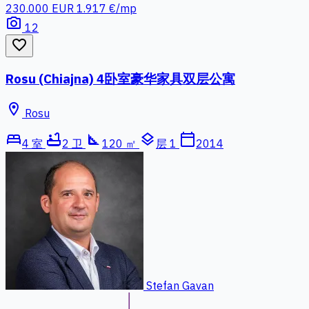
230.000 EUR
1.917 €/mp
photo_camera
12
favorite_border
Rosu (Chiajna) 4卧室豪华家具双层公寓
location_on
Rosu
bed
bathtub
square_foot
layers
calendar_today
4 室
2 卫
120 ㎡
层 1
2014
Stefan Gavan