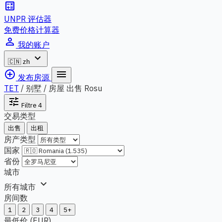
calculate
UNPR 评估器
免费价格计算器
person_outline
我的账户
expand_more
🇨🇳
zh
add_circle_outline
menu
发布房源
TET
/
别墅 / 房屋 出售 Rosu
tune
Filtre
4
交易类型
出售
出租
房产类型
国家
省份
城市
expand_more
所有城市
房间数
1
2
3
4
5+
最低价 (EUR)