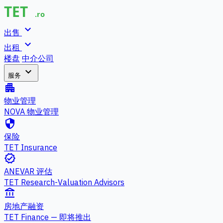
expand_more
出售
expand_more
出租
楼盘
中介公司
expand_more
服务
apartment
物业管理
NOVA 物业管理
security
保险
TET Insurance
verified
ANEVAR 评估
TET Research-Valuation Advisors
account_balance
房地产融资
TET Finance — 即将推出