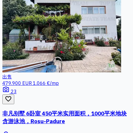
出售
479.900 EUR
1.066 €/mp
photo_camera
23
favorite_border
非凡别墅 6卧室 450平米实用面积，1000平米地块
含游泳池，Rosu-Padure