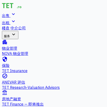
expand_more
出售
expand_more
出租
楼盘
中介公司
expand_more
服务
apartment
物业管理
NOVA 物业管理
security
保险
TET Insurance
verified
ANEVAR 评估
TET Research-Valuation Advisors
account_balance
房地产融资
TET Finance — 即将推出