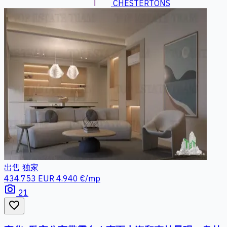
CHESTERTONS
出售
独家
434.753 EUR
4.940 €/mp
photo_camera
21
favorite_border