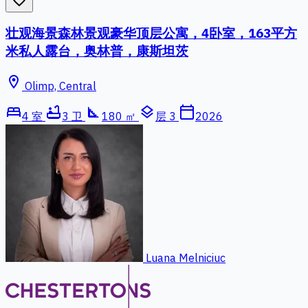
壮观海景森林景观豪华顶层公寓，4卧室，163平方
米私人露台，奥林普，康斯坦茨
location_on
Olimp, Central
bed
bathtub
square_foot
layers
calendar_today
4 室
3 卫
180 ㎡
层 3
2026
Luana Melniciuc