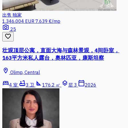
出售
独家
1.346.004 EUR
7.639 €/mp
photo_camera
25
favorite_border
壮观顶层公寓，直面大海与森林景观，4间卧室，
163平方米私人露台，奥林匹亚，康斯坦察
location_on
Olimp, Central
bed
bathtub
square_foot
layers
calendar_today
4 室
3 卫
176.2 ㎡
层 3
2026