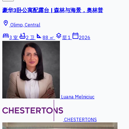
豪华3卧公寓配露台 | 森林与海景，奥林普
location_on
Olimp, Central
bed
bathtub
square_foot
layers
calendar_today
3 室
2 卫
88 ㎡
层 1
2026
Luana Melniciuc
CHESTERTONS