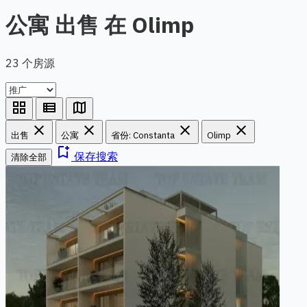
公寓 出售 在 Olimp
23 个房源
grid_view
view_list
map
close
close
close
close
出售
公寓
省份: Constanta
Olimp
bookmark_add
保存搜索
清除全部