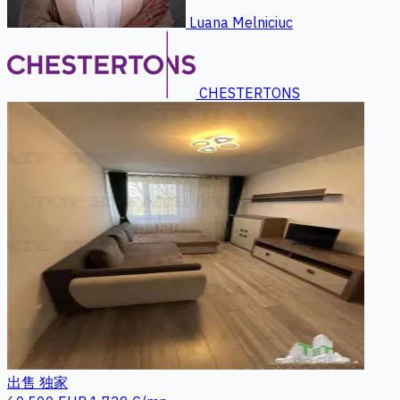
Luana Melniciuc
CHESTERTONS
出售
独家