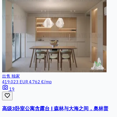
出售
独家
419.023 EUR
4.762 €/mp
photo_camera
19
favorite_border
高级3卧室公寓含露台 | 森林与大海之间，奥林普