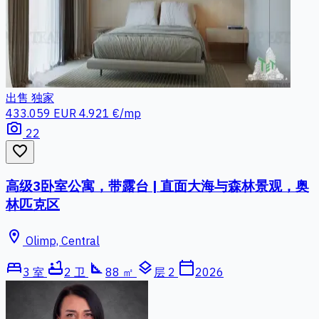
出售
独家
433.059 EUR
4.921 €/mp
photo_camera
22
favorite_border
高级3卧室公寓，带露台 | 直面大海与森林景观，奥
林匹克区
location_on
Olimp, Central
bed
bathtub
square_foot
layers
calendar_today
3 室
2 卫
88 ㎡
层 2
2026