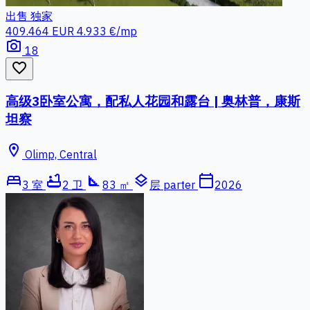
出售
独家
409.464 EUR
4.933 €/mp
photo_camera
18
favorite_border
高级3卧室公寓，配私人花园和露台 | 奥林普，康斯
坦察
location_on
Olimp, Central
bed
bathtub
square_foot
layers
calendar_today
3 室
2 卫
83 ㎡
层 parter
2026