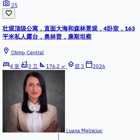
photo_camera
25
favorite_border
壮观顶级公寓，直面大海和森林景观，4卧室，163
平米私人露台，奥林普，康斯坦察
location_on
Olimp, Central
bed
bathtub
square_foot
layers
calendar_today
4 室
3 卫
176.2 ㎡
层 3
2026
Luana Melniciuc