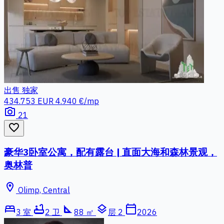
出售
独家
434.753 EUR
4.940 €/mp
photo_camera
21
favorite_border
豪华3卧室公寓，配有露台 | 直面大海和森林景观，
奥林普
location_on
Olimp, Central
bed
bathtub
square_foot
layers
calendar_today
3 室
2 卫
88 ㎡
层 2
2026