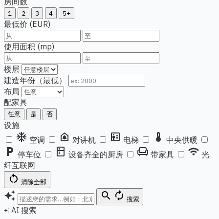
房间数
1
2
3
4
5+
最低价 (EUR)
使用面积 (mp)
楼层
建造年份（最低）
布局
配家具
任意
是
否
设施
ac_unit
doorbell
elevator
thermostat
空调
对讲机
电梯
中央供暖
local_parking
kitchen
chair
wifi
停车位
设备齐全的厨房
带家具
光
纤互联网
restart_alt
清除全部
auto_awesome
search
autorenew
搜索
AI 搜索
auto_awesome