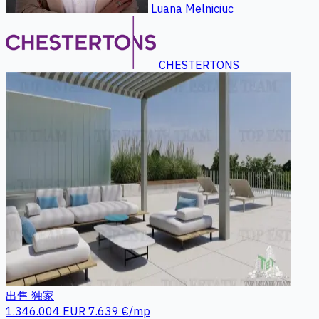
Luana Melniciuc
CHESTERTONS
出售
独家
1.346.004 EUR
7.639 €/mp