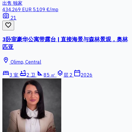
出售
独家
434.269 EUR
5.109 €/mp
photo_camera
21
favorite_border
3卧室豪华公寓带露台 | 直接海景与森林景观，奥林
匹亚
location_on
Olimp, Central
bed
bathtub
square_foot
layers
calendar_today
3 室
2 卫
85 ㎡
层 2
2026