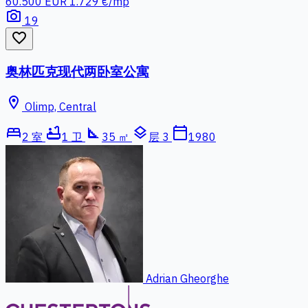
60.500 EUR
1.729 €/mp
photo_camera
19
favorite_border
奥林匹克现代两卧室公寓
location_on
Olimp, Central
bed
bathtub
square_foot
layers
calendar_today
2 室
1 卫
35 ㎡
层 3
1980
Adrian Gheorghe