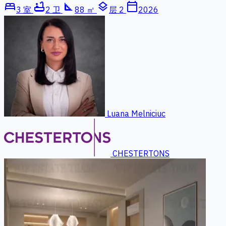
bed
bathtub
square_foot
layers
calendar_today
3 室
2 卫
88 ㎡
层 2
2026
Luana Melniciuc
CHESTERTONS