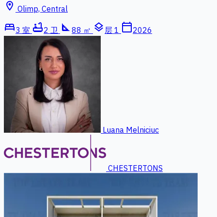
location_on
Olimp, Central
bed
bathtub
square_foot
layers
calendar_today
3 室
2 卫
88 ㎡
层 1
2026
Luana Melniciuc
CHESTERTONS