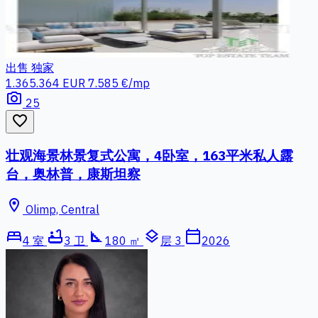
出售
独家
1.365.364 EUR
7.585 €/mp
photo_camera
25
favorite_border
壮观海景林景复式公寓，4卧室，163平米私人露
台，奥林普，康斯坦察
location_on
Olimp, Central
bed
bathtub
square_foot
layers
calendar_today
4 室
3 卫
180 ㎡
层 3
2026