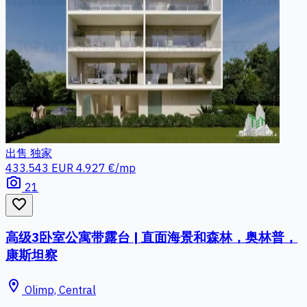
出售
独家
433.543 EUR
4.927 €/mp
photo_camera
21
favorite_border
高级3卧室公寓带露台 | 直面海景和森林，奥林普，
康斯坦察
location_on
Olimp, Central