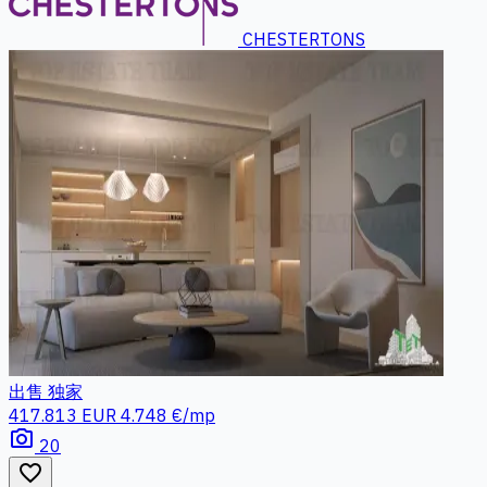
CHESTERTONS
出售
独家
417.813 EUR
4.748 €/mp
photo_camera
20
favorite_border