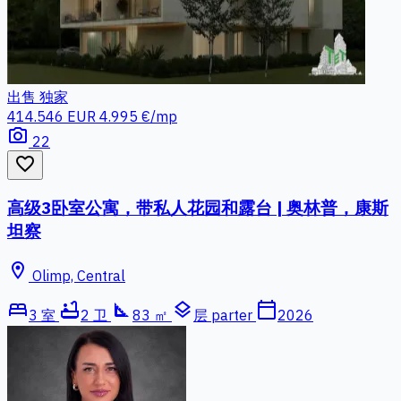
出售
独家
414.546 EUR
4.995 €/mp
photo_camera
22
favorite_border
高级3卧室公寓，带私人花园和露台 | 奥林普，康斯
坦察
location_on
Olimp, Central
bed
bathtub
square_foot
layers
calendar_today
3 室
2 卫
83 ㎡
层 parter
2026