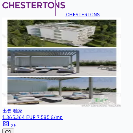
CHESTERTONS
出售
独家
1.365.364 EUR
7.585 €/mp
photo_camera
25
favorite_border