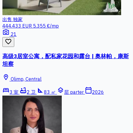
出售
独家
444.433 EUR
5.355 €/mp
photo_camera
21
favorite_border
高级3居室公寓，配私家花园和露台 | 奥林帕，康斯
坦察
location_on
Olimp, Central
bed
bathtub
square_foot
layers
calendar_today
3 室
2 卫
83 ㎡
层 parter
2026