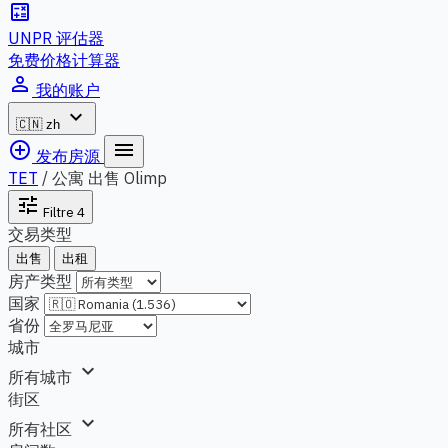
calculate
UNPR 评估器
免费价格计算器
person_outline
我的账户
expand_more
🇨🇳
zh
add_circle_outline
menu
发布房源
TET
/
公寓 出售 Olimp
tune
Filtre
4
交易类型
出售
出租
房产类型
国家
省份
城市
expand_more
所有城市
街区
expand_more
所有社区