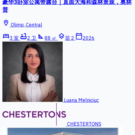
豪华3卧室公寓带露台｜直面大海和森林景观，奥林
普
location_on
Olimp, Central
bed
bathtub
square_foot
layers
calendar_today
3 室
2 卫
88 ㎡
层 2
2026
Luana Melniciuc
CHESTERTONS