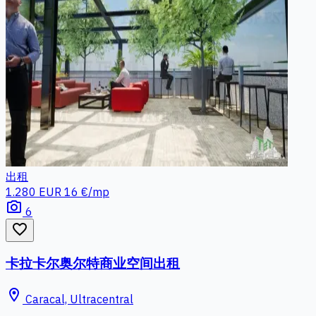
出租
1.280 EUR
16 €/mp
photo_camera
6
favorite_border
卡拉卡尔奥尔特商业空间出租
location_on
Caracal, Ultracentral