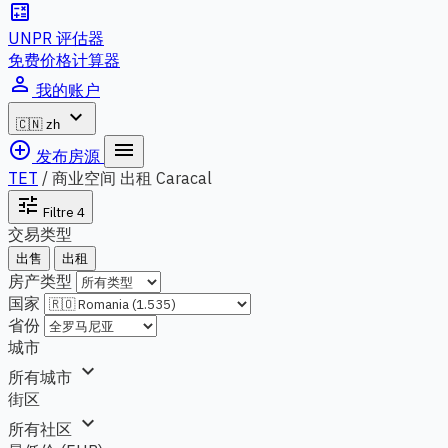
calculate
UNPR 评估器
免费价格计算器
person_outline
我的账户
expand_more
🇨🇳
zh
add_circle_outline
menu
发布房源
TET
/
商业空间 出租 Caracal
tune
Filtre
4
交易类型
出售
出租
房产类型
国家
省份
城市
expand_more
所有城市
街区
expand_more
所有社区