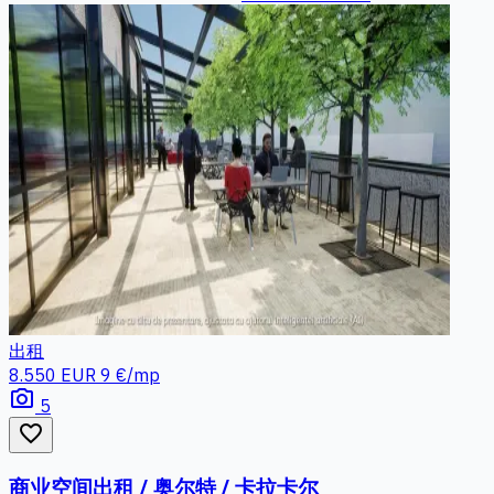
出租
8.550 EUR
9 €/mp
photo_camera
5
favorite_border
商业空间出租 / 奥尔特 / 卡拉卡尔