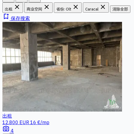
close
close
close
close
出租
商业空间
省份: Olt
Caracal
清除全部
bookmark_add
保存搜索
出租
12.800 EUR
16 €/mp
photo_camera
4