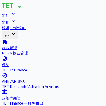
expand_more
出售
expand_more
出租
楼盘
中介公司
expand_more
服务
apartment
物业管理
NOVA 物业管理
security
保险
TET Insurance
verified
ANEVAR 评估
TET Research-Valuation Advisors
account_balance
房地产融资
TET Finance — 即将推出