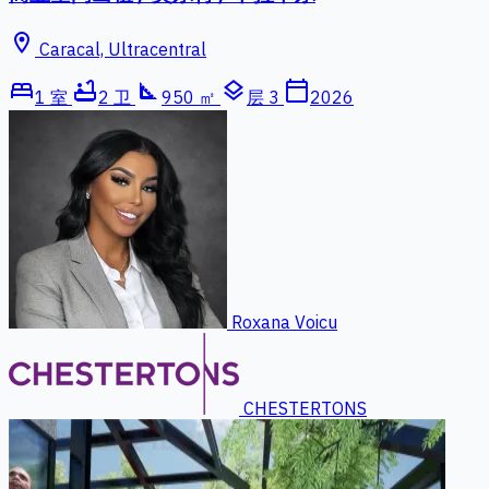
location_on
Caracal, Ultracentral
bed
bathtub
square_foot
layers
calendar_today
1 室
2 卫
950 ㎡
层 3
2026
Roxana Voicu
CHESTERTONS