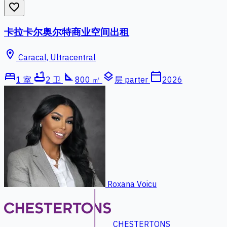
favorite_border
卡拉卡尔奥尔特商业空间出租
location_on
Caracal, Ultracentral
bed
bathtub
square_foot
layers
calendar_today
1 室
2 卫
800 ㎡
层 parter
2026
Roxana Voicu
CHESTERTONS