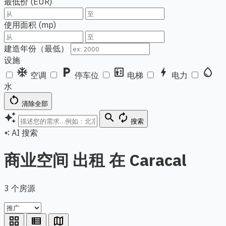
最低价 (EUR)
使用面积 (mp)
建造年份（最低）
设施
ac_unit
local_parking
elevator
bolt
water_drop
空调
停车位
电梯
电力
水
restart_alt
清除全部
auto_awesome
search
autorenew
搜索
AI 搜索
auto_awesome
商业空间 出租 在 Caracal
3 个房源
grid_view
view_list
map