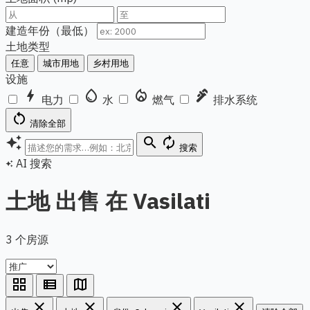
建造年份（最低）
土地类型
任意
城市用地
乡村用地
设施
bolt
water_drop
local_fire_department
plumbing
电力
水
燃气
排水系统
restart_alt
清除全部
auto_awesome
search
autorenew
搜索
AI 搜索
auto_awesome
土地 出售 在 Vasilati
3 个房源
grid_view
view_list
map
close
close
close
close