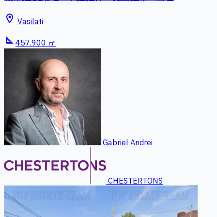
location_on
Vasilati
square_foot
457.900 ㎡
Gabriel Andrei
CHESTERTONS