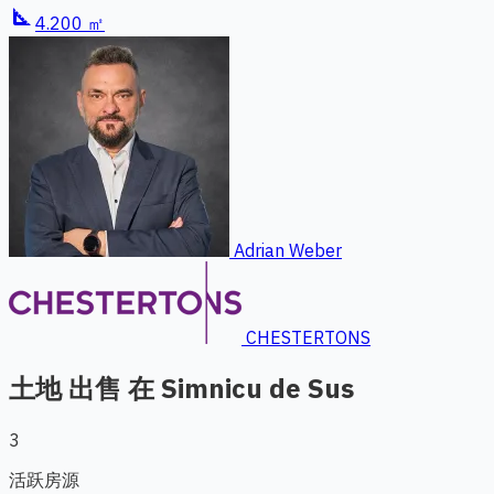
square_foot
4.200 ㎡
Adrian Weber
CHESTERTONS
土地 出售 在 Simnicu de Sus
3
活跃房源