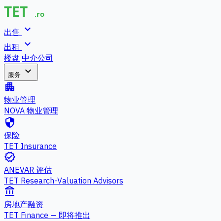
expand_more
出售
expand_more
出租
楼盘
中介公司
expand_more
服务
apartment
物业管理
NOVA 物业管理
security
保险
TET Insurance
verified
ANEVAR 评估
TET Research-Valuation Advisors
account_balance
房地产融资
TET Finance — 即将推出