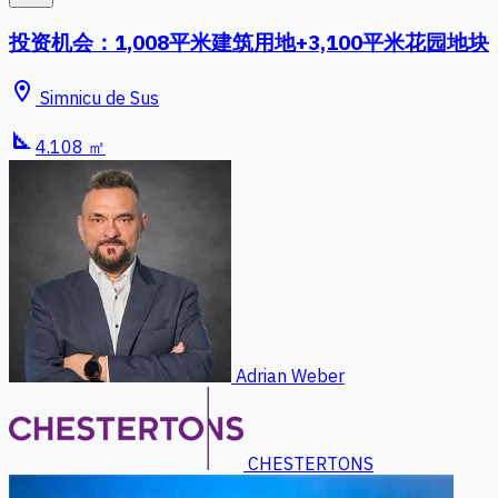
投资机会：1,008平米建筑用地+3,100平米花园地块
location_on
Simnicu de Sus
square_foot
4.108 ㎡
Adrian Weber
CHESTERTONS