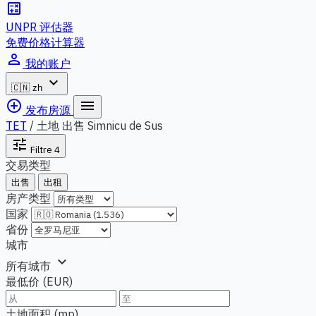
calculate
UNPR 评估器
免费价格计算器
person_outline
我的账户
expand_more
🇨🇳
zh
add_circle_outline
menu
发布房源
TET
/
土地 出售 Simnicu de Sus
tune
Filtre
4
交易类型
出售
出租
房产类型
国家
省份
城市
expand_more
所有城市
最低价 (EUR)
土地面积 (mp)