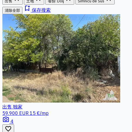
出售
土地
省份: Dolj
Simnicu de Sus
bookmark_add
保存搜索
清除全部
出售
独家
59.900 EUR
15 €/mp
photo_camera
4
favorite_border