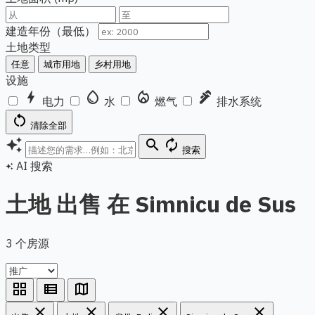
建造年份（最低）
土地类型
任意
城市用地
乡村用地
设施
bolt
water_drop
local_fire_department
plumbing
电力
水
燃气
排水系统
restart_alt
清除全部
auto_awesome
search
autorenew
搜索
AI 搜索
auto_awesome
土地 出售 在 Simnicu de Sus
3 个房源
grid_view
view_list
map
close
close
close
close