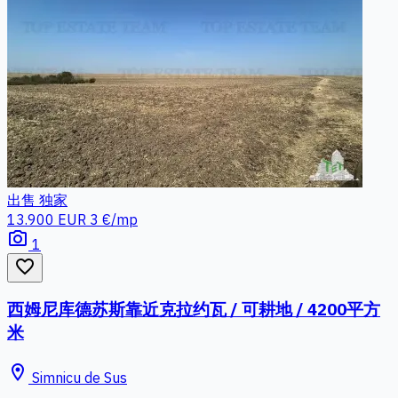
出售
独家
13.900 EUR
3 €/mp
photo_camera
1
favorite_border
西姆尼库德苏斯靠近克拉约瓦 / 可耕地 / 4200平方
米
location_on
Simnicu de Sus