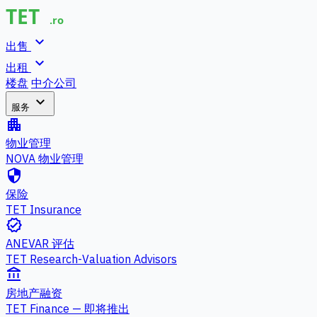
expand_more
出售
expand_more
出租
楼盘
中介公司
expand_more
服务
apartment
物业管理
NOVA 物业管理
security
保险
TET Insurance
verified
ANEVAR 评估
TET Research-Valuation Advisors
account_balance
房地产融资
TET Finance — 即将推出