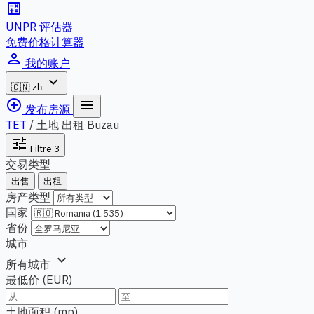
calculate
UNPR 评估器
免费价格计算器
person_outline
我的账户
expand_more
🇨🇳
zh
add_circle_outline
menu
发布房源
TET
/
土地 出租 Buzau
tune
Filtre
3
交易类型
出售
出租
房产类型
国家
省份
城市
expand_more
所有城市
最低价 (EUR)
土地面积 (mp)