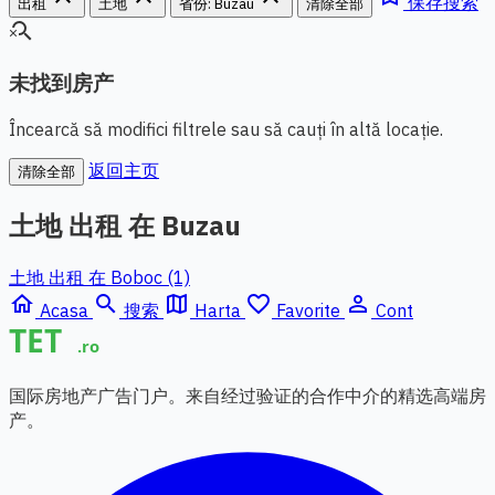
保存搜索
出租
土地
省份: Buzau
清除全部
search_off
未找到房产
Încearcă să modifici filtrele sau să cauți în altă locație.
返回主页
清除全部
土地 出租 在 Buzau
土地 出租 在 Boboc (1)
home
search
map
favorite_border
person_outline
Acasa
搜索
Harta
Favorite
Cont
国际房地产广告门户。来自经过验证的合作中介的精选高端房
产。