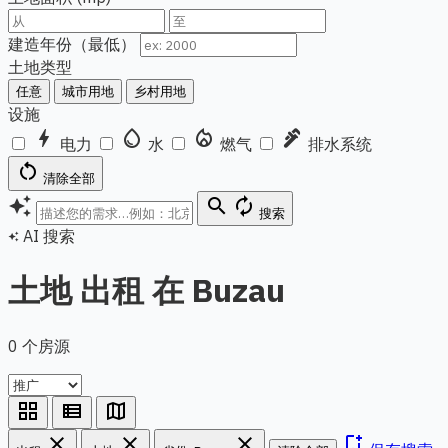
建造年份（最低）
土地类型
任意
城市用地
乡村用地
设施
bolt
water_drop
local_fire_department
plumbing
电力
水
燃气
排水系统
restart_alt
清除全部
auto_awesome
search
autorenew
搜索
AI 搜索
auto_awesome
土地 出租 在 Buzau
0 个房源
grid_view
view_list
map
close
close
close
bookmark_add