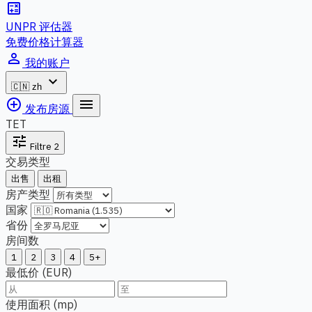
calculate
UNPR 评估器
免费价格计算器
person_outline
我的账户
expand_more
🇨🇳
zh
add_circle_outline
menu
发布房源
TET
tune
Filtre
2
交易类型
出售
出租
房产类型
国家
省份
房间数
1
2
3
4
5+
最低价 (EUR)
使用面积 (mp)