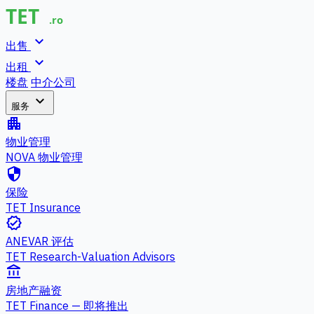
expand_more
出售
expand_more
出租
楼盘
中介公司
expand_more
服务
apartment
物业管理
NOVA 物业管理
security
保险
TET Insurance
verified
ANEVAR 评估
TET Research-Valuation Advisors
account_balance
房地产融资
TET Finance — 即将推出