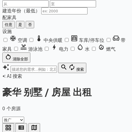
建造年份（最低）
配家具
任意
是
否
设施
ac_unit
thermostat
garage
chair
空调
中央供暖
车库/停车位
带
pool
bolt
water_drop
local_fire_department
家具
游泳池
电力
水
燃气
restart_alt
清除全部
auto_awesome
search
autorenew
搜索
AI 搜索
auto_awesome
豪华 别墅 / 房屋 出租
0 个房源
grid_view
view_list
map