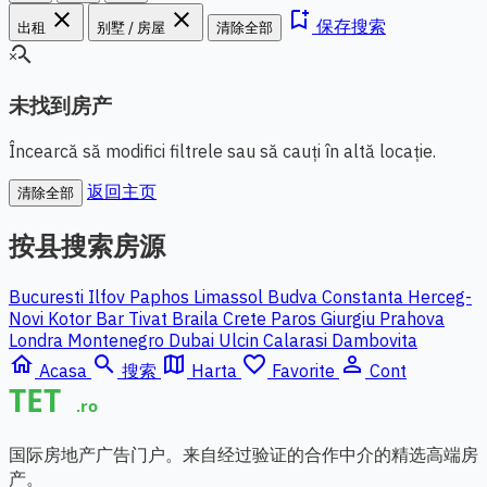
close
close
bookmark_add
保存搜索
出租
别墅 / 房屋
清除全部
search_off
未找到房产
Încearcă să modifici filtrele sau să cauți în altă locație.
返回主页
清除全部
按县搜索房源
Bucuresti Ilfov
Paphos
Limassol
Budva
Constanta
Herceg-
Novi
Kotor
Bar
Tivat
Braila
Crete
Paros
Giurgiu
Prahova
Londra
Montenegro
Dubai
Ulcin
Calarasi
Dambovita
home
search
map
favorite_border
person_outline
Acasa
搜索
Harta
Favorite
Cont
国际房地产广告门户。来自经过验证的合作中介的精选高端房
产。