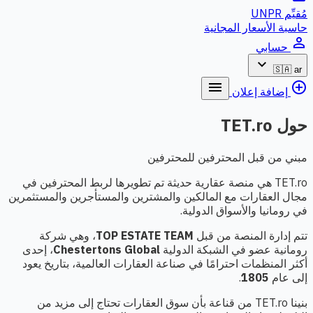
مُقيِّم UNPR
حاسبة الأسعار المجانية
person_outline
حسابي
expand_more
🇸🇦
ar
menu
add_circle_outline
إضافة إعلان
حول TET.ro
مبني من قبل المحترفين للمحترفين
TET.ro هي منصة عقارية حديثة تم تطويرها لربط المحترفين في
مجال العقارات مع المالكين والمشترين والمستأجرين والمستثمرين
في رومانيا والأسواق الدولية.
تتم إدارة المنصة من قبل
TOP ESTATE TEAM
، وهي شركة
رومانية عضو في الشبكة الدولية
Chestertons Global
، إحدى
أكثر المنظمات احترامًا في صناعة العقارات العالمية، بتاريخ يعود
إلى عام
1805
.
بنينا TET.ro من قناعة بأن سوق العقارات تحتاج إلى مزيد من