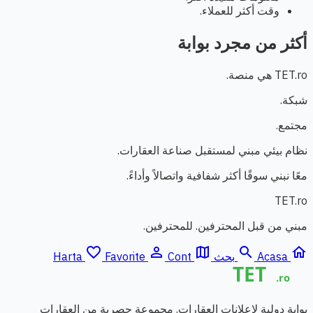
وقت أكثر للعملاء.
أكثر من مجرد بوابة
TET.ro هي منصة.
شبكة.
مجتمع.
نظام بيئي مبني لمستقبل صناعة العقارات.
معًا نبني سوقًا أكثر شفافية واتصالاً وأداءً.
TET.ro
مبني من قبل المحترفين. للمحترفين.
favorite_border
person_outline
map
search
home
Acasa
بحث
Cont
Favorite
Harta
بوابة دولية لإعلانات العقارات. مجموعة حصرية من العقارات