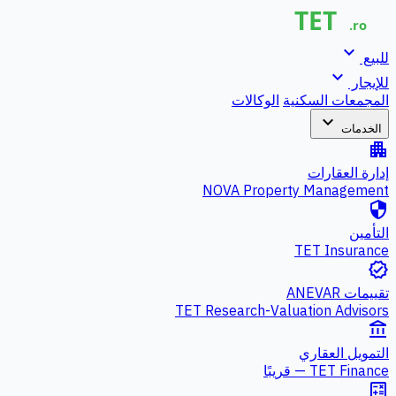
expand_more
للبيع
expand_more
للإيجار
المجمعات السكنية
الوكالات
expand_more
الخدمات
apartment
إدارة العقارات
NOVA Property Management
security
التأمين
TET Insurance
verified
تقييمات ANEVAR
TET Research-Valuation Advisors
account_balance
التمويل العقاري
TET Finance — قريبًا
calculate