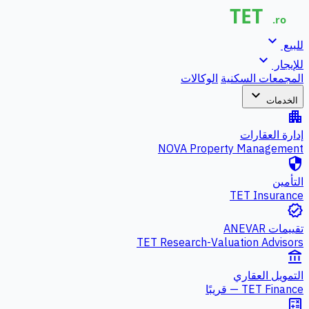
expand_more
للبيع
expand_more
للإيجار
المجمعات السكنية
الوكالات
expand_more
الخدمات
apartment
إدارة العقارات
NOVA Property Management
security
التأمين
TET Insurance
verified
تقييمات ANEVAR
TET Research-Valuation Advisors
account_balance
التمويل العقاري
TET Finance — قريبًا
calculate