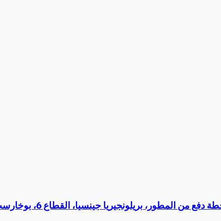
ن المطور، بريلونجيريا جينسيا، القطاع 6، بوخارست