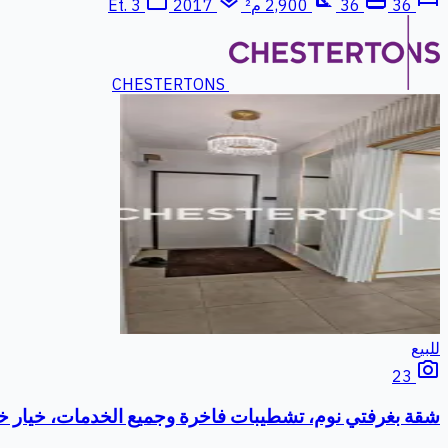
36
36
2,900 م²
Et. 3
2017
CHESTERTONS
للبيع
photo_camera
23
شقة بغرفتي نوم، تشطيبات فاخرة وجميع الخدمات، خيار خطة دفع م