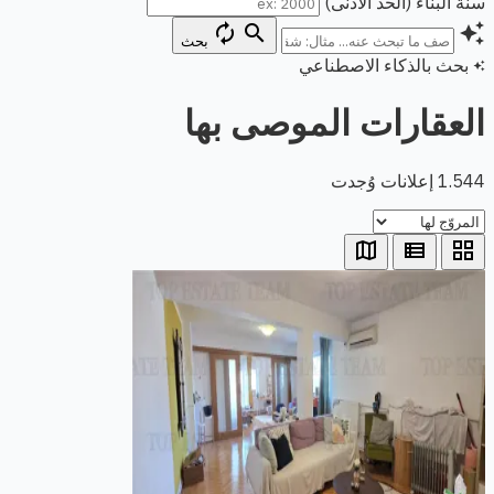
سنة البناء (الحد الأدنى)
autorenew
search
auto_awesome
بحث
بحث بالذكاء الاصطناعي
auto_awesome
العقارات الموصى بها
1.544 إعلانات وُجدت
map
view_list
grid_view