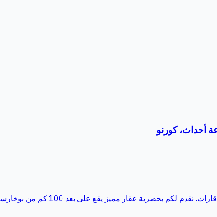
عقار مميز يقع على بعد 100 كم من بوخارست في كورنو دي جوس، على...