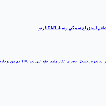
ار متميز يقع على بعد 100 كم من بوخارست في قرنو دي جوس، على الط...