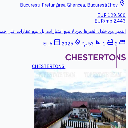
location_on
Bucuresti, Prelungirea Ghencea, Bucuresti Ilfov
129.500 EUR
2.443 EUR/mp
التميز من خلال الخبرة! نحن لا نبيع امتيازات، بل نبيع عقارات على
calendar_today
layers
square_foot
bathtub
bed
2
1
53 م²
Et. 6
2025
CHESTERTONS