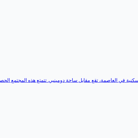
 السكنية في العاصمة، تقع مقابل ساحة دومينيي. تتمتع هذه المجتمع ال