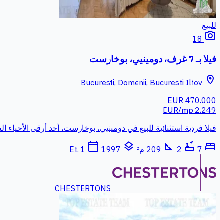
للبيع
photo_camera
18
فيلا بـ 7 غرف، دومينيي، بوخارست
location_on
Bucuresti, Domenii, Bucuresti Ilfov
470.000 EUR
2.249 EUR/mp
فيلا فردية استثنائية للبيع في دومينيي، بوخارست، أحد أرقى الأحياء
calendar_today
layers
square_foot
bathtub
bed
7
2
209 م²
Et. 1
1997
CHESTERTONS