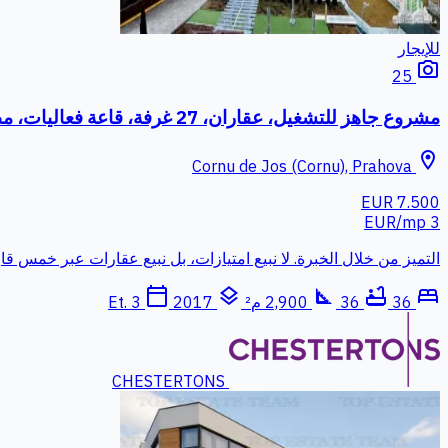
للإيجار
photo_camera
25
مشروع جاهز للتشغيل، عقاران، 27 غرفة، قاعة فعاليات، مطعم استزراع سمكي وسبا، DN1 قرنو
location_on
Cornu de Jos (Cornu), Prahova
7.500 EUR
3 EUR/mp
التميز من خلال الخبرة. لا نبيع امتيازات، بل نبيع عقارات عبر خمس قارات. نعرض بشكل حصري عق
calendar_today
layers
square_foot
bathtub
bed
36
36
2,900 م²
Et. 3
2017
CHESTERTONS