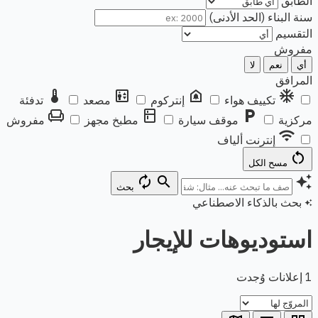
الطابق
سنة البناء (الحد الأدنى)
التقسيم
مفروش
أي
نعم
لا
المرافق
thermostat
elevator
doorbell
ac_unit
تكييف هواء
إنتركوم
مصعد
تدفئة
chair
kitchen
local_parking
مركزية
موقف سيارة
مطبخ مجهز
مفروش
wifi
إنترنت ألياف
restart_alt
مسح الكل
autorenew
search
auto_awesome
بحث
بحث بالذكاء الاصطناعي
auto_awesome
استوديوهات للإيجار
1 إعلانات وُجدت