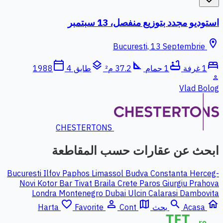
استوديو مجدد بتوزيع منفصل، 13 سبتمبر
location_on
Bucuresti, 13 Septembrie
calendar_today
layers
square_foot
bathtub
bed
1 غرفة
1 حمام
37.2 م²
طابق 4
1988
person
Vlad Bolog
CHESTERTONS
ابحث عن عقارات حسب المقاطعة
Bucuresti Ilfov
Paphos
Limassol
Budva
Constanta
Herceg-
Novi
Kotor
Bar
Tivat
Braila
Crete
Paros
Giurgiu
Prahova
Londra
Montenegro
Dubai
Ulcin
Calarasi
Dambovita
favorite_border
person_outline
map
search
home
Acasa
بحث
Cont
Favorite
Harta