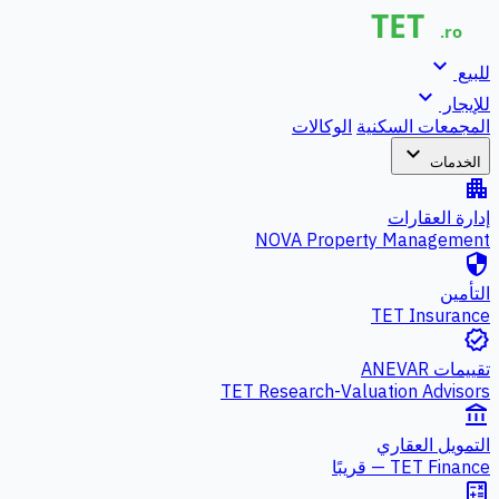
expand_more
للبيع
expand_more
للإيجار
المجمعات السكنية
الوكالات
expand_more
الخدمات
apartment
إدارة العقارات
NOVA Property Management
security
التأمين
TET Insurance
verified
تقييمات ANEVAR
TET Research-Valuation Advisors
account_balance
التمويل العقاري
TET Finance — قريبًا
calculate