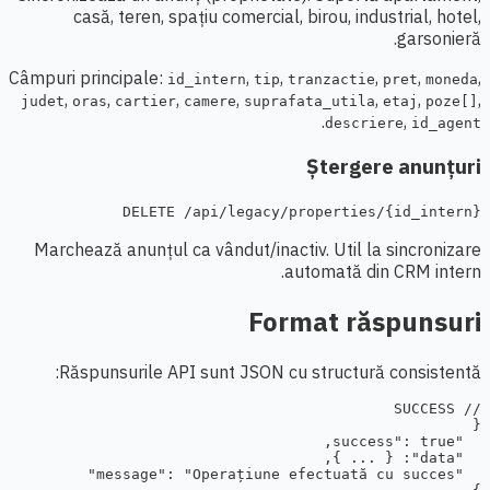
casă, teren, spațiu comercial, birou, industrial, hotel,
garsonieră.
Câmpuri principale:
,
,
,
,
,
id_intern
tip
tranzactie
pret
moneda
,
,
,
,
,
,
,
judet
oras
cartier
camere
suprafata_utila
etaj
poze[]
.
,
descriere
id_agent
Ștergere anunțuri
DELETE /api/legacy/properties/{id_intern}
Marchează anunțul ca vândut/inactiv. Util la sincronizare
automată din CRM intern.
Format răspunsuri
Răspunsurile API sunt JSON cu structură consistentă: