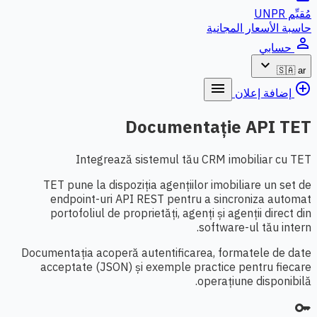
مُقيِّم UNPR
حاسبة الأسعار المجانية
person_outline
حسابي
expand_more
🇸🇦
ar
menu
add_circle_outline
إضافة إعلان
Documentație API TET
Integrează sistemul tău CRM imobiliar cu TET
TET pune la dispoziția agențiilor imobiliare un set de
endpoint-uri API REST pentru a sincroniza automat
portofoliul de proprietăți, agenți și agenții direct din
software-ul tău intern.
Documentația acoperă autentificarea, formatele de date
acceptate (JSON) și exemple practice pentru fiecare
operațiune disponibilă.
key