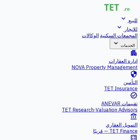
expand_more
للبيع
expand_more
للإيجار
المجمعات السكنية
الوكالات
expand_more
الخدمات
apartment
إدارة العقارات
NOVA Property Management
security
التأمين
TET Insurance
verified
تقييمات ANEVAR
TET Research-Valuation Advisors
account_balance
التمويل العقاري
TET Finance — قريبًا
calculate