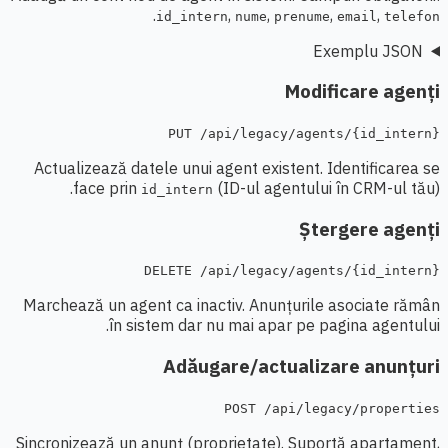
.
,
,
,
,
id_intern
nume
prenume
email
telefon
Exemplu JSON
Modificare agenți
PUT /api/legacy/agents/{id_intern}
Actualizează datele unui agent existent. Identificarea se
face prin
(ID-ul agentului în CRM-ul tău).
id_intern
Ștergere agenți
DELETE /api/legacy/agents/{id_intern}
Marchează un agent ca inactiv. Anunțurile asociate rămân
în sistem dar nu mai apar pe pagina agentului.
Adăugare/actualizare anunțuri
POST /api/legacy/properties
Sincronizează un anunț (proprietate). Suportă apartament,