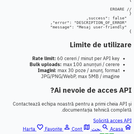
}
Limite de utilizare
Rate limit:
60 cereri / minut per API key
Bulk uploads:
max 100 anunțuri / cerere
Imagini:
max 30 poze / anunț, format
JPG/PNG/WebP, max 5MB / imagine
Ai nevoie de acces API?
Contactează echipa noastră pentru a primi cheia API și
documentația tehnică completă.
Solicită acces API
favorite_border
person_outline
map
search
home
Acasa
بحث
Cont
Favorite
Harta