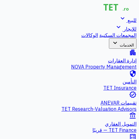
expand_more
للبيع
expand_more
للإيجار
المجمعات السكنية
الوكالات
expand_more
الخدمات
apartment
إدارة العقارات
NOVA Property Management
security
التأمين
TET Insurance
verified
تقييمات ANEVAR
TET Research-Valuation Advisors
account_balance
التمويل العقاري
TET Finance — قريبًا
calculate