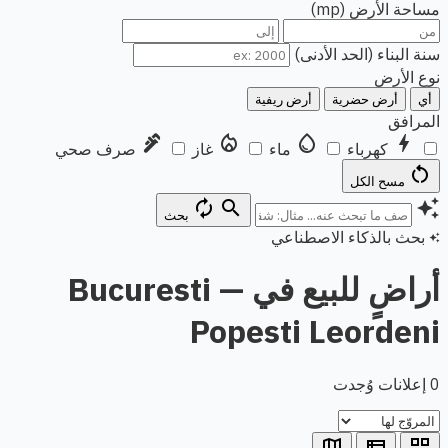
مساحة الأرض (mp)
سنة البناء (الحد الأدنى)
نوع الأرض
أي
أرض حضرية
أرض ريفية
المرافق
plumbing
local_fire_department
water_drop
bolt
كهرباء
ماء
غاز
صرف صحي
restart_alt
مسح الكل
autorenew
search
auto_awesome
بحث
بحث بالذكاء الاصطناعي
auto_awesome
أراضٍ للبيع في Bucuresti —
Popesti Leordeni
0 إعلانات وُجدت
map
view_list
grid_view