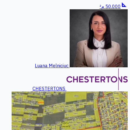
square_foot
50.000 م²
Luana Melniciuc
CHESTERTONS