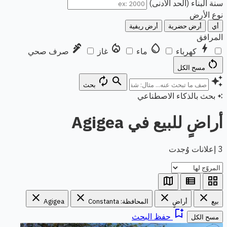
سنة البناء (الحد الأدنى)
نوع الأرض
أي
أرض حضرية
أرض ريفية
المرافق
plumbing
local_fire_department
water_drop
bolt
كهرباء
ماء
غاز
صرف صحي
restart_alt
مسح الكل
autorenew
search
auto_awesome
بحث
بحث بالذكاء الاصطناعي
auto_awesome
أراضٍ للبيع في Agigea
3 إعلانات وُجدت
map
view_list
grid_view
close
close
close
close
بيع
أراضٍ
المحافظة: Constanta
Agigea
bookmark_add
حفظ البحث
مسح الكل