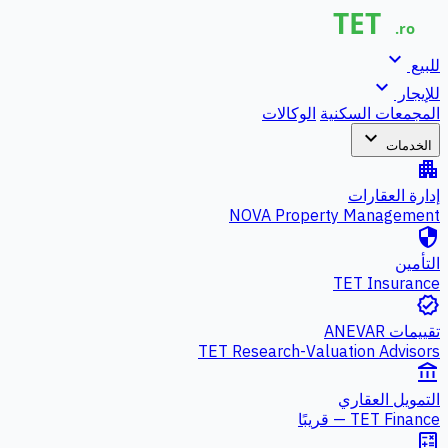
expand_more
للبيع
expand_more
للإيجار
المجمعات السكنية
الوكالات
expand_more
الخدمات
apartment
إدارة العقارات
NOVA Property Management
security
التأمين
TET Insurance
verified
تقييمات ANEVAR
TET Research-Valuation Advisors
account_balance
التمويل العقاري
TET Finance — قريبًا
calculate