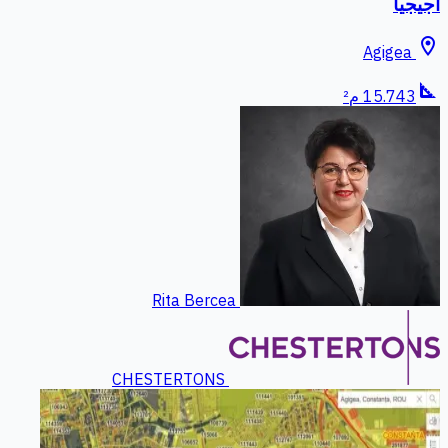
أجيجيا
location_on
Agigea
square_foot
15.743 م²
Rita Bercea
CHESTERTONS