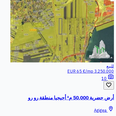
للبيع
65 €/mp
3.250.000 EUR
photo_camera
10
favorite_border
أرض حضرية 50,000 م² أجيجيا منطقة رو رو
location_on
Agigea