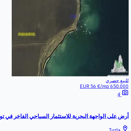
للبيع
حصري
56 €/mp
650.000 EUR
photo_camera
4
أرض على الواجهة البحرية للاستثمار السياحي الفاخر في توز
location_on
Tuzla