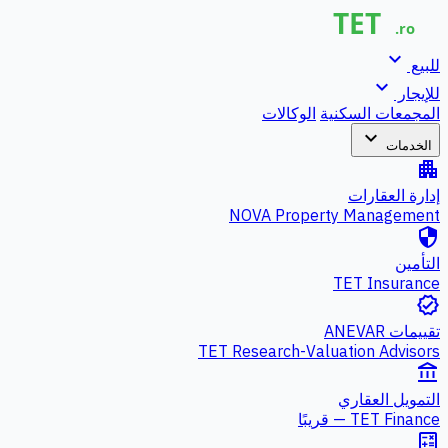
expand_more
للبيع
expand_more
للإيجار
المجمعات السكنية
الوكالات
expand_more
الخدمات
apartment
إدارة العقارات
NOVA Property Management
security
التأمين
TET Insurance
verified
تقييمات ANEVAR
TET Research-Valuation Advisors
account_balance
التمويل العقاري
TET Finance — قريبًا
calculate