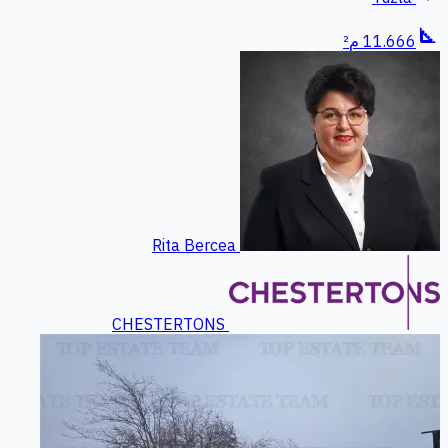
square_foot
11.666 م²
Rita Bercea
CHESTERTONS