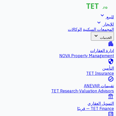
expand_more
للبيع
expand_more
للإيجار
المجمعات السكنية
الوكالات
expand_more
الخدمات
apartment
إدارة العقارات
NOVA Property Management
security
التأمين
TET Insurance
verified
تقييمات ANEVAR
TET Research-Valuation Advisors
account_balance
التمويل العقاري
TET Finance — قريبًا
calculate