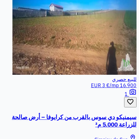
للبيع
حصري
3 €/mp
16.900 EUR
photo_camera
1
favorite_border
سيمنيكو دي سوس بالقرب من كرايوفا – أرض صالحة
للزراعة 5.000 م²
location_on