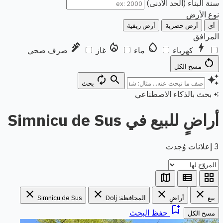
سنة البناء (الحد الأدنى)
نوع الأرض
أي
أرض حضرية
أرض ريفية
المرافق
plumbing
local_fire_department
water_drop
bolt
كهرباء
ماء
غاز
صرف صحي
restart_alt
مسح الكل
autorenew
search
auto_awesome
بحث
بحث بالذكاء الاصطناعي
auto_awesome
أراضٍ للبيع في Simnicu de Sus
3 إعلانات وُجدت
map
view_list
grid_view
close
close
close
close
بيع
أراضٍ
المحافظة: Dolj
Simnicu de Sus
bookmark_add
حفظ البحث
مسح الكل