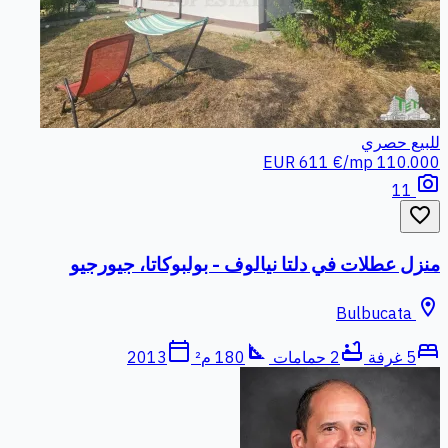
للبيع
حصري
611 €/mp
110.000 EUR
photo_camera
11
favorite_border
منزل عطلات في دلتا نيالوف - بولبوكاتا، جيورجيو
location_on
Bulbucata
calendar_today
square_foot
bathtub
bed
5 غرفة
2 حمامات
180 م²
2013