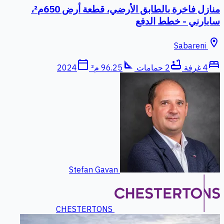
منازل فاخرة بالطابق الأرضي، قطعة أرض 650م²،
سابارني - خطط الدفع
location_on
Sabareni
calendar_today
square_foot
bathtub
bed
4 غرفة
2 حمامات
96.25 م²
2024
Stefan Gavan
CHESTERTONS