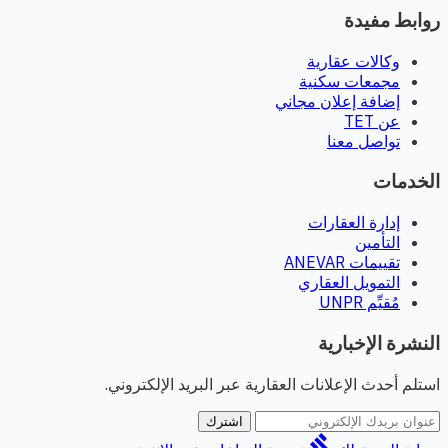
روابط مفيدة
وكالات عقارية
مجمعات سكنية
إضافة إعلان مجاني
عن TET
تواصل معنا
الخدمات
إدارة العقارات
التأمين
تقييمات ANEVAR
التمويل العقاري
مُقيِّم UNPR
النشرة الإخبارية
استلم أحدث الإعلانات العقارية عبر البريد الإلكتروني.
اشترك
gavel