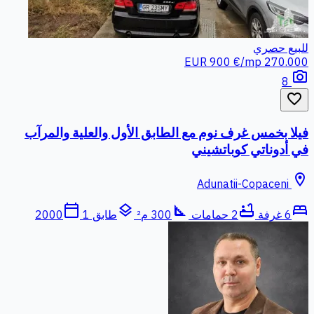
للبيع
حصري
900 €/mp
270.000 EUR
photo_camera
8
favorite_border
فيلا بخمس غرف نوم مع الطابق الأول والعلية والمرآب
في أدوناتي كوباتشيني
location_on
Adunatii-Copaceni
calendar_today
layers
square_foot
bathtub
bed
6 غرفة
2 حمامات
300 م²
طابق 1
2000