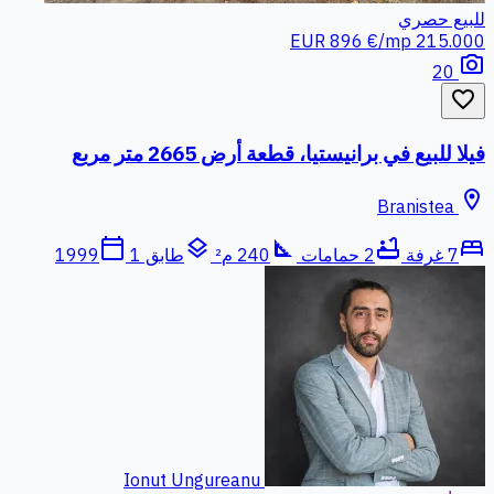
للبيع
حصري
896 €/mp
215.000 EUR
photo_camera
20
favorite_border
فيلا للبيع في برانيستيا، قطعة أرض 2665 متر مربع
location_on
Branistea
calendar_today
layers
square_foot
bathtub
bed
7 غرفة
2 حمامات
240 م²
طابق 1
1999
Ionut Ungureanu