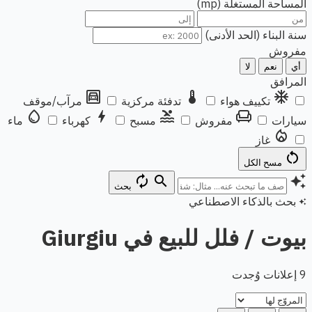
المساحة المستغلة (mp)
سنة البناء (الحد الأدنى)
مفروش
أي
نعم
لا
المرافق
garage
thermostat
ac_unit
تكييف هواء
تدفئة مركزية
مرآب/موقف
water_drop
bolt
pool
chair
سيارات
مفروش
مسبح
كهرباء
ماء
local_fire_department
غاز
restart_alt
مسح الكل
autorenew
search
auto_awesome
بحث
بحث بالذكاء الاصطناعي
auto_awesome
بيوت / فلل للبيع في Giurgiu
9 إعلانات وُجدت