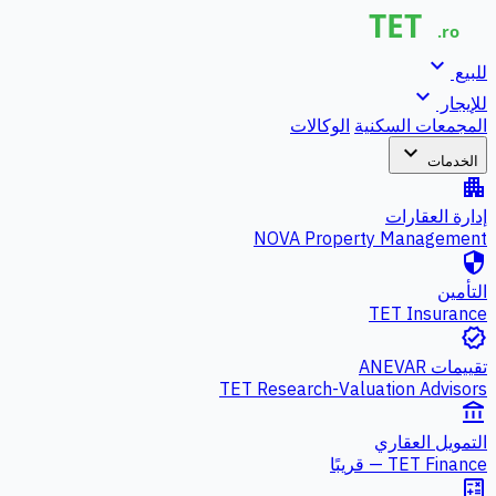
expand_more
للبيع
expand_more
للإيجار
المجمعات السكنية
الوكالات
expand_more
الخدمات
apartment
إدارة العقارات
NOVA Property Management
security
التأمين
TET Insurance
verified
تقييمات ANEVAR
TET Research-Valuation Advisors
account_balance
التمويل العقاري
TET Finance — قريبًا
calculate