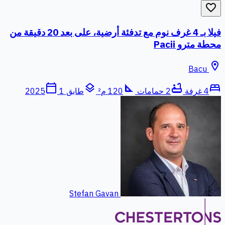
favorite_border
فيلا بـ 4 غرف نوم مع تدفئة أرضية، على بعد 20 دقيقة من
محطة مترو Pacii
location_on
Bacu
calendar_today
layers
square_foot
bathtub
bed
4 غرفة
2 حمامات
120 م²
طابق 1
2025
Stefan Gavan