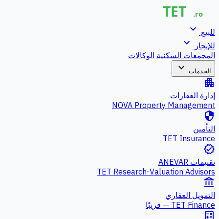
expand_more
للبيع
expand_more
للإيجار
المجمعات السكنية
الوكالات
expand_more
الخدمات
apartment
إدارة العقارات
NOVA Property Management
security
التأمين
TET Insurance
verified
تقييمات ANEVAR
TET Research-Valuation Advisors
account_balance
التمويل العقاري
TET Finance — قريبًا
calculate