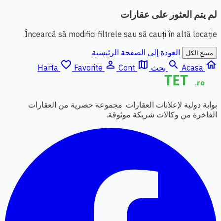
لم يتم العثور على عقارات
Încearcă să modifici filtrele sau să cauți în altă locație.
العودة إلى الصفحة الرئيسية
مسح الكل
favorite_border
person_outline
map
search
home
Acasa
بحث
Cont
Favorite
Harta
بوابة دولية لإعلانات العقارات. مجموعة حصرية من العقارات
الفاخرة من وكالات شريكة موثوقة.