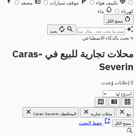
bolt
elevator
local_parking
ac_unit
تكييف هواء
موقف سيارات
مصعد
water_drop
كهرباء
ماء
restart_alt
مسح الكل
autorenew
search
auto_awesome
بحث
بحث بالذكاء الاصطناعي
auto_awesome
محلات تجارية للبيع في Caras-
Severin
0 إعلانات وُجدت
map
view_list
grid_view
close
close
close
بيع
محلات تجارية
المحافظة: Caras-Severin
bookmark_add
حفظ البحث
مسح الكل
search_off