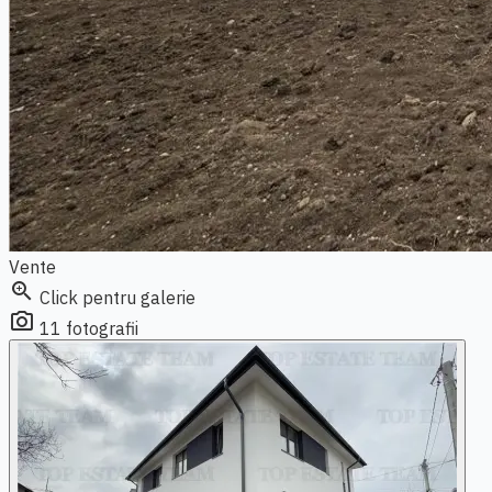
Vente
zoom_in
Click pentru galerie
photo_camera
11 fotografii