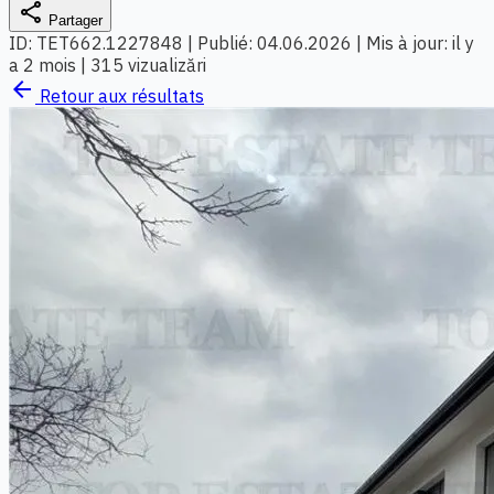
share
Partager
ID: TET662.1227848
|
Publié: 04.06.2026
|
Mis à jour: il y
a 2 mois
|
315 vizualizări
arrow_back
Retour aux résultats