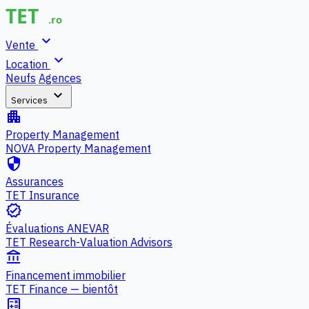
expand_more
Vente
expand_more
Location
Neufs
Agences
expand_more
Services
apartment
Property Management
NOVA Property Management
security
Assurances
TET Insurance
verified
Évaluations ANEVAR
TET Research-Valuation Advisors
account_balance
Financement immobilier
TET Finance — bientôt
calculate