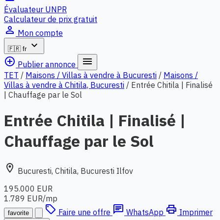
Évaluateur UNPR
Calculateur de prix gratuit
person_outline
Mon compte
expand_more
🇫🇷
fr
add_circle_outline
menu
Publier annonce
TET
/
Maisons / Villas à vendre à Bucuresti
/
Maisons /
Villas à vendre à Chitila, Bucuresti
/
Entrée Chitila | Finalisé
| Chauffage par le Sol
Entrée Chitila | Finalisé |
Chauffage par le Sol
location_on
Bucuresti, Chitila, Bucuresti Ilfov
195.000 EUR
1.789 EUR/mp
local_offer
chat
print
Faire une offre
WhatsApp
Imprimer
favorite