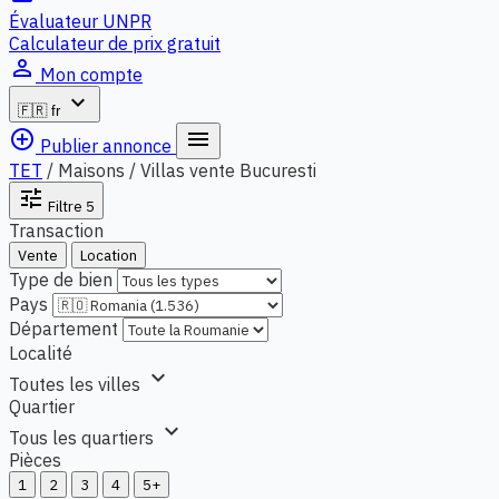
Évaluateur UNPR
Calculateur de prix gratuit
person_outline
Mon compte
expand_more
🇫🇷
fr
add_circle_outline
menu
Publier annonce
TET
/
Maisons / Villas vente Bucuresti
tune
Filtre
5
Transaction
Vente
Location
Type de bien
Pays
Département
Localité
expand_more
Toutes les villes
Quartier
expand_more
Tous les quartiers
Pièces
1
2
3
4
5+