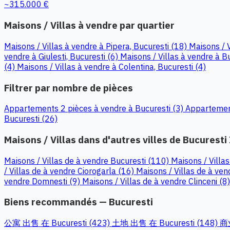
~315.000 €
Maisons / Villas à vendre par quartier
Maisons / Villas à vendre à Pipera, Bucuresti (18)
Maisons / 
vendre à Giulesti, Bucuresti (6)
Maisons / Villas à vendre à Bu
(4)
Maisons / Villas à vendre à Colentina, Bucuresti (4)
Filtrer par nombre de pièces
Appartements 2 pièces à vendre à Bucuresti (3)
Appartement
Bucuresti (26)
Maisons / Villas dans d'autres villes de Bucuresti 
Maisons / Villas de à vendre Bucuresti (110)
Maisons / Villa
/ Villas de à vendre Ciorogarla (16)
Maisons / Villas de à ven
vendre Domnesti (9)
Maisons / Villas de à vendre Clinceni (8)
Biens recommandés — Bucuresti
公寓 出售 在 Bucuresti (423)
土地 出售 在 Bucuresti (148)
商业