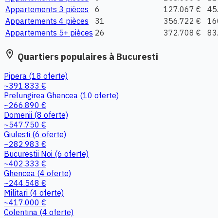
Appartements 3 pièces
6
127.067 €
45
Appartements 4 pièces
31
356.722 €
16
Appartements 5+ pièces
26
372.708 €
83
location_on
Quartiers populaires à Bucuresti
Pipera
(18 oferte)
~391.833 €
Prelungirea Ghencea
(10 oferte)
~266.890 €
Domenii
(8 oferte)
~547.750 €
Giulesti
(6 oferte)
~282.983 €
Bucurestii Noi
(6 oferte)
~402.333 €
Ghencea
(4 oferte)
~244.548 €
Militari
(4 oferte)
~417.000 €
Colentina
(4 oferte)