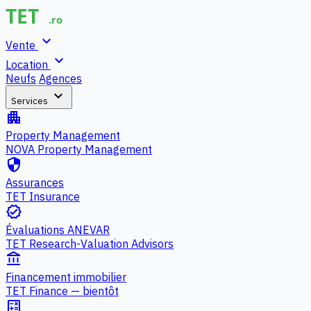
expand_more
Vente
expand_more
Location
Neufs
Agences
expand_more
Services
apartment
Property Management
NOVA Property Management
security
Assurances
TET Insurance
verified
Évaluations ANEVAR
TET Research-Valuation Advisors
account_balance
Financement immobilier
TET Finance — bientôt
calculate