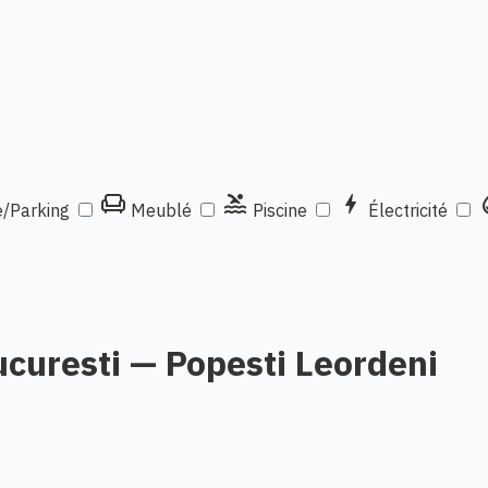
chair
pool
bolt
wat
/Parking
Meublé
Piscine
Électricité
ucuresti — Popesti Leordeni