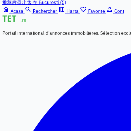
推荐房源 出售 在 Bucuresti (5)
home
search
map
favorite_border
person_outline
Acasa
Rechercher
Harta
Favorite
Cont
Portail international d'annonces immobilières. Sélection exc