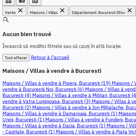
grid_view
view_list
map
close
close
close
Vente
Maisons / Villas
Département: Bucuresti Ilfov
search_off
Aucun bien trouvé
Încearcă să modifici filtrele sau să cauți în altă locație.
Retour à l'accueil
Tout effacer
Maisons / Villas à vendre à Bucuresti
Maisons / Villas à vendre à Pipera, Bucuresti (19)
Maisons / 
vendre à Bucurestii Noi, Bucuresti (6)
Maisons / Villas à vendr
Bucuresti (4)
Maisons / Villas à vendre à Militari, Bucuresti (
vendre à Vatra Luminoasa, Bucuresti (3)
Maisons / Villas à v
Bucuresti (2)
Maisons / Villas à vendre à Ion Mihalache, Bucu
Maisons / Villas à vendre à Damaroaia, Bucuresti (1)
Maisons 
Unirii, Bucuresti (1)
Maisons / Villas à vendre à Fundeni, Bucu
Maisons / Villas à vendre à Dacia, Bucuresti (1)
Maisons / Vil
- Capitale, Bucuresti (1)
Maisons / Villas à vendre à Piata Vict