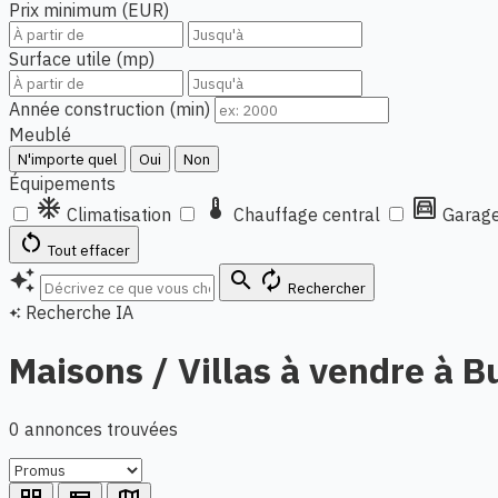
Prix minimum (EUR)
Surface utile (mp)
Année construction (min)
Meublé
N'importe quel
Oui
Non
Équipements
ac_unit
thermostat
garage
Climatisation
Chauffage central
Garage
restart_alt
Tout effacer
auto_awesome
search
autorenew
Rechercher
Recherche IA
auto_awesome
Maisons / Villas à vendre à B
0 annonces trouvées